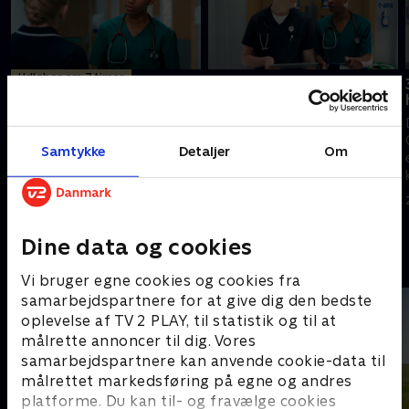
Udløber om 7 timer
29. Liv og død i
hverdagen
28. Liv og død i
hverdagen
Den nye lægevikar charmerer
Den nye reservelæge Archie
sig ind på næsten alle på
Samtykke
Detaljer
Om
Hudson får sin ilddåb på
skadestuen. Charlie presser
skadestuen. Imens fortæller
sygeplejerskerne til det yderste
Duffy endelig Charlie sin
for at skjule Duffys
19. februar 2020 • 46 min
hemmelighed.
hemmelighed.
18. februar 2020 • 48 min
Dine data og cookies
Andre så også
Vi bruger egne cookies og cookies fra
samarbejdspartnere for at give dig den bedste
oplevelse af TV 2 PLAY, til statistik og til at
målrette annoncer til dig. Vores
samarbejdspartnere kan anvende cookie-data til
målrettet markedsføring på egne og andres
platforme. Du kan til- og fravælge cookies