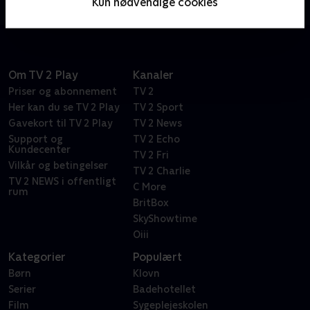
Kun nødvendige cookies
Holby City, hvor liv og død er en del af deres hverdag.
Om TV 2 Play
Kanaler
Priser og abonnement
TV 2
Her kan du se TV 2 Play
TV 2 Sport
Gavekort til TV 2 Play
TV 2 News
Support og
TV 2 Echo
Kundecenter
TV 2 Fri
Vilkår og betingelser
TV 2 Charlie
TV 2 NEWS i offentligt
C More
rum
BritBox
SkyShowtime
Oiii
Kategorier
Populært
Børn
Klovn
Serier
Badehotellet
Film
Sygeplejeskolen