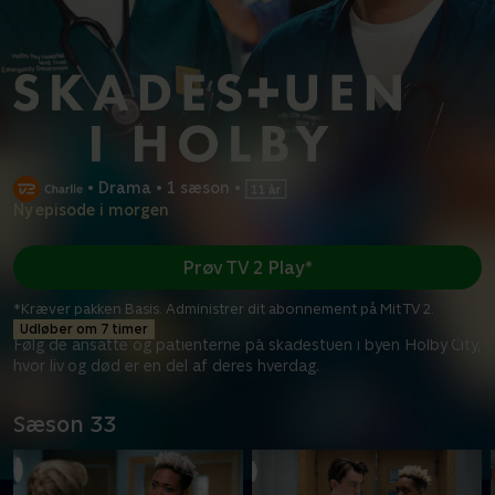
•
Drama
•
1 sæson
•
Ny episode i morgen
Prøv TV 2 Play*
*Kræver pakken Basis. Administrer dit abonnement på Mit TV 2.
Udløber om 7 timer
Følg de ansatte og patienterne på skadestuen i byen Holby City,
hvor liv og død er en del af deres hverdag.
Sæson 33