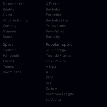
Dokumentar
X Factor
Reality
Bachelor
Livsstil
Forræder
Underholdning
Bachelorette
Comedy
Yellowstone
Nyheder
Paw Patrol
Sport
Barnaby
Sport
Populær sport
Fodbold
3F Superliga
Håndbold
Tour de France
Cykling
FIFA VM 2026
Tennis
A Liga
Badminton
ATP
WTA
NFL
Serie A
Diamond League
La Vuelta