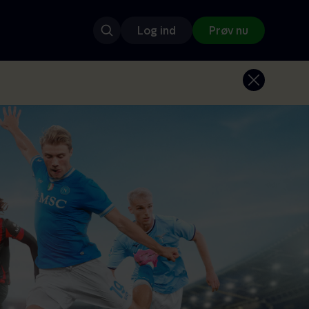
Log ind
Prøv nu