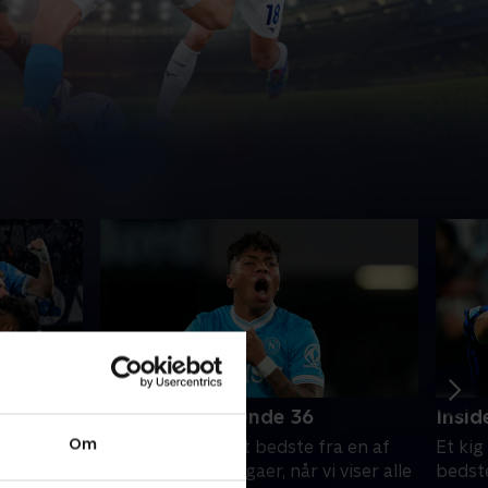
Full Impact - runde 36
Insid
Om
 i den
Vi giver dig alt det bedste fra en af
Et kig
 lige nu.
verdens største ligaer, når vi viser alle
bedste