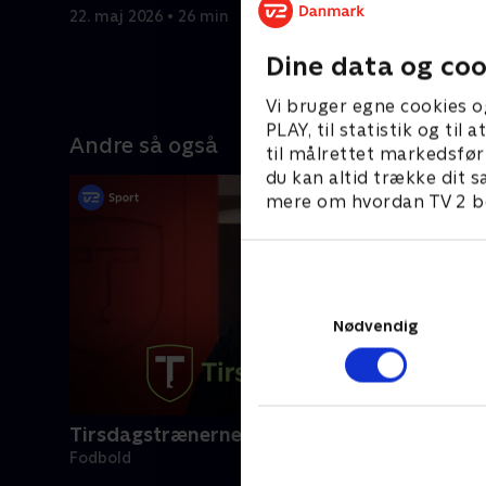
højdepunkt
22. maj 2026 • 26 min
Serie A.
Dine data og coo
21. maj 20
Vi bruger egne cookies o
PLAY, til statistik og ti
Andre så også
til målrettet markedsfør
du kan altid trække dit s
mere om hvordan TV 2 be
Nødvendig
Tirsdagstrænerne
Fodbold