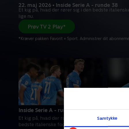
22. maj 2026 • Inside Serie A - runde 38
Et kig på, hvad der rører sig i den bedste italiens
lige nu.
Prøv TV 2 Play*
*Kræver pakken Favorit + Sport. Administrer dit abonneme
Inside Serie A - runde 38
Full Imp
Samtykke
Et kig på, hvad der rører sig i den
Vi giver d
bedste italienske fodboldliga lige nu.
verdens st