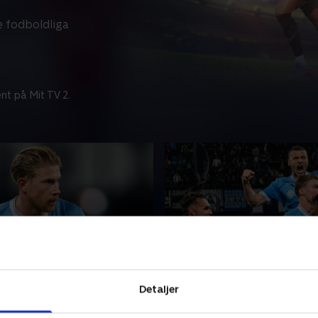
ke fodboldliga
nt på Mit TV 2.
act - runde 37
Inside Serie A - runde 37
Detaljer
ig alt det bedste fra en af
Et kig på, hvad der rører sig
ørste ligaer, når vi viser alle
bedste italienske fodboldliga