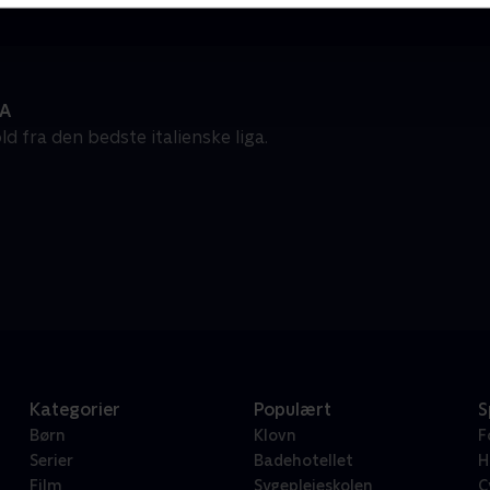
 A
d fra den bedste italienske liga.
Kategorier
Populært
S
Børn
Klovn
F
Serier
Badehotellet
H
Film
Sygeplejeskolen
C