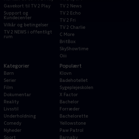
Gavekort til TV 2 Play
TV 2 News
Support og
TV 2 Echo
Kundecenter
TV 2 Fri
Vilkår og betingelser
TV 2 Charlie
TV 2 NEWS i offentligt
C More
rum
BritBox
SkyShowtime
Oiii
Kategorier
Populært
Børn
Klovn
Serier
Badehotellet
Film
Sygeplejeskolen
Dokumentar
X Factor
Reality
Bachelor
Livsstil
Forræder
Underholdning
Bachelorette
Comedy
Yellowstone
Nyheder
Paw Patrol
Sport
Barnaby