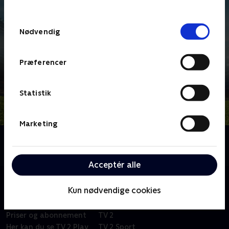
TV 2s privatlivspolitik
.
Samtykkevalg
Nødvendig
Præferencer
Statistik
Marketing
Om Serie A
Topfodbold fra den bedste italienske liga.
Acceptér alle
Kun nødvendige cookies
Om TV 2 Play
Kanaler
Priser og abonnement
TV 2
Her kan du se TV 2 Play
TV 2 Sport