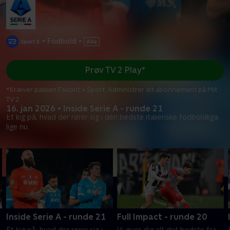
•
Fodbold
•
Prøv TV 2 Play*
*Kræver pakken Favorit + Sport. Administrer dit abonnement på Mit
TV 2.
16. jan 2026 • Inside Serie A - runde 21
Et kig på, hvad der rører sig i den bedste italienske fodboldliga
lige nu.
Inside Serie A - runde 21
Full Impact - runde 20
Et kig på, hvad der rører sig i
Vi giver dig alt det bedste fra