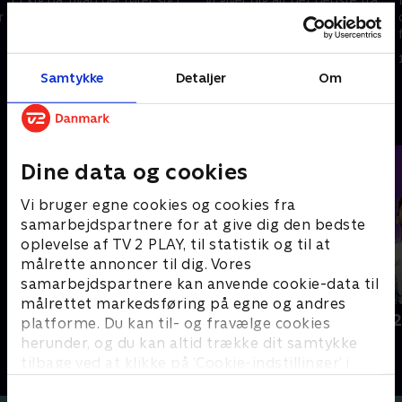
r
den bedste italienske
en af verdens største ligaer, når
fodboldliga lige nu.
vi viser alle højdepunkter fra
sidste spillerunde i Serie A.
16. januar 2026 • 26 min
Samtykke
Detaljer
Om
15. januar 2026 • 27 min
Andre så også
Dine data og cookies
Vi bruger egne cookies og cookies fra
samarbejdspartnere for at give dig den bedste
oplevelse af TV 2 PLAY, til statistik og til at
målrette annoncer til dig. Vores
samarbejdspartnere kan anvende cookie-data til
målrettet markedsføring på egne og andres
Tirsdagstrænerne
FIFA VM 202
platforme. Du kan til- og fravælge cookies
Fodbold
Fodbold
herunder, og du kan altid trække dit samtykke
tilbage ved at klikke på ’Cookie-indstillinger’ i
bunden af siden. Læs mere om hvordan TV 2
behandler dine oplysninger i