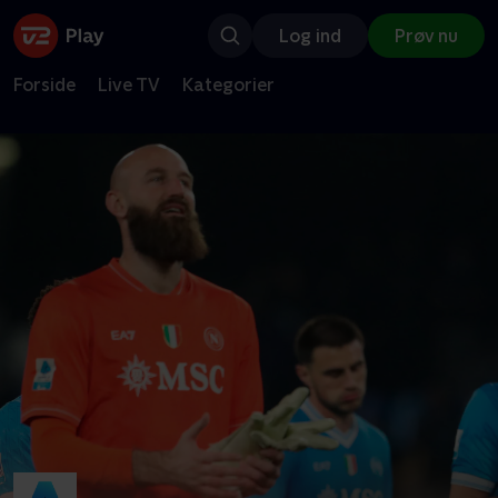
Log ind
Prøv nu
Forside
Live TV
Kategorier