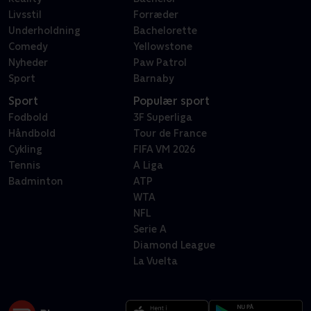
Livsstil
Forræder
Underholdning
Bachelorette
Comedy
Yellowstone
Nyheder
Paw Patrol
Sport
Barnaby
Sport
Populær sport
Fodbold
3F Superliga
Håndbold
Tour de France
Cykling
FIFA VM 2026
Tennis
A Liga
Badminton
ATP
WTA
NFL
Serie A
Diamond League
La Vuelta