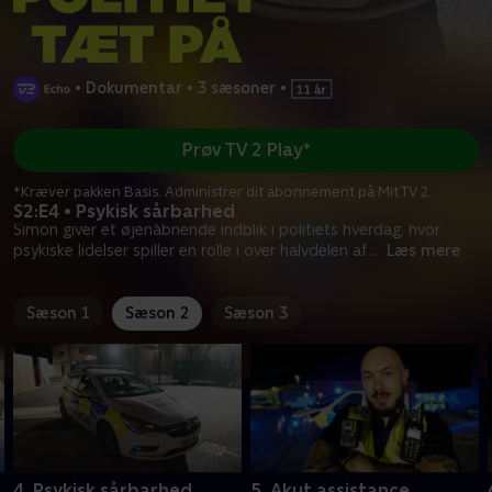
•
Dokumentar
•
3 sæsoner
•
Prøv TV 2 Play*
*Kræver pakken Basis. Administrer dit abonnement på Mit TV 2.
S2:E4 • Psykisk sårbarhed
Simon giver et øjenåbnende indblik i politiets hverdag, hvor
psykiske lidelser spiller en rolle i over halvdelen af
...
Læs mere
Sæson 1
Sæson 2
Sæson 3
4. Psykisk sårbarhed
5. Akut assistance