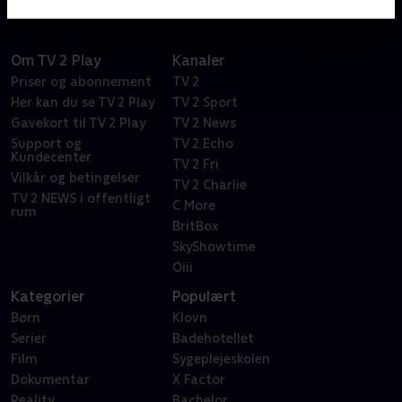
Om TV 2 Play
Kanaler
Priser og abonnement
TV 2
Her kan du se TV 2 Play
TV 2 Sport
Gavekort til TV 2 Play
TV 2 News
Support og
TV 2 Echo
Kundecenter
TV 2 Fri
Vilkår og betingelser
TV 2 Charlie
TV 2 NEWS i offentligt
C More
rum
BritBox
SkyShowtime
Oiii
Kategorier
Populært
Børn
Klovn
Serier
Badehotellet
Film
Sygeplejeskolen
Dokumentar
X Factor
Reality
Bachelor