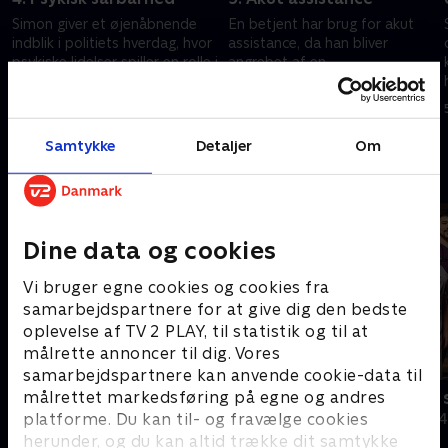
Simon giver et øjenåbnende
En betjent har brug for akut
indblik i politiets hverdag, hvor
assistance, da han bliver
psykiske lidelser spiller en rolle i
angrebet af en
,
over halvdelen af sagerne.
menneskemængde på en bro,
.
mens en anden må håndtere
4. december 2025 • 45 min
5. december 2025 • 44 min
en livstruende trafikulykke.
Samtykke
Detaljer
Om
Andre så også
Dine data og cookies
Vi bruger egne cookies og cookies fra
samarbejdspartnere for at give dig den bedste
oplevelse af TV 2 PLAY, til statistik og til at
målrette annoncer til dig. Vores
samarbejdspartnere kan anvende cookie-data til
målrettet markedsføring på egne og andres
På patrulje i natten
24 timer på
platforme. Du kan til- og fravælge cookies
Dokumentar • 2 sæsoner
Dokumentar • 4
herunder, og du kan altid trække dit samtykke