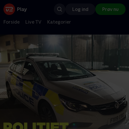
Log ind
Prøv nu
Forside
Live TV
Kategorier