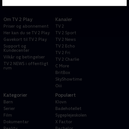
Om TV 2 Play
Kanaler
Priser og abonnement
TV 2
Her kan du se TV 2 Play
TV 2 Sport
Gavekort til TV 2 Play
TV 2 News
Support og
TV 2 Echo
Kundecenter
TV 2 Fri
Vilkår og betingelser
TV 2 Charlie
TV 2 NEWS i offentligt
C More
rum
BritBox
SkyShowtime
Oiii
Kategorier
Populært
Børn
Klovn
Serier
Badehotellet
Film
Sygeplejeskolen
Dokumentar
X Factor
Reality
Bachelor