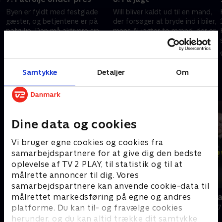
Byen er fyldt med festglade
Will bliver kaldt ud til en mand,
gæster, og betjentene er på
der forsøger at bryde ind i biler,
patrulje. Dan må aktivere sin
mens Al jagter to mænd, der er
nødknap, da en mand gør
mistænkt for at have
voldsom modstand ved
overfaldet en sovende mand.
8. december 2025 • 44 min
8. december 2025 • 45 min
anholdelse.
Samtykke
Detaljer
Om
Andre så også
Dine data og cookies
Vi bruger egne cookies og cookies fra
samarbejdspartnere for at give dig den bedste
oplevelse af TV 2 PLAY, til statistik og til at
målrette annoncer til dig. Vores
samarbejdspartnere kan anvende cookie-data til
målrettet markedsføring på egne og andres
På patrulje i natten
Motorvejspa
platforme. Du kan til- og fravælge cookies
Dokumentar • 2 sæsoner
Dokumentar • 7
herunder, og du kan altid trække dit samtykke