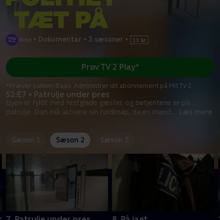
•
Dokumentar
•
3 sæsoner
•
Prøv TV 2 Play*
*Kræver pakken Basis. Administrer dit abonnement på Mit TV 2.
S2:E7 • Patrulje under pres
Byen er fyldt med festglade gæster, og betjentene er på
patrulje. Dan må aktivere sin nødknap, da en mand
...
Læs mere
Sæson 1
Sæson 2
Sæson 3
r
7. Patrulje under pres
8. På jagt