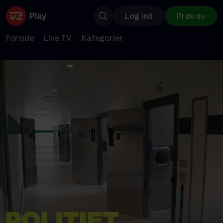
Log ind
Prøv nu
Forside
Live TV
Kategorier