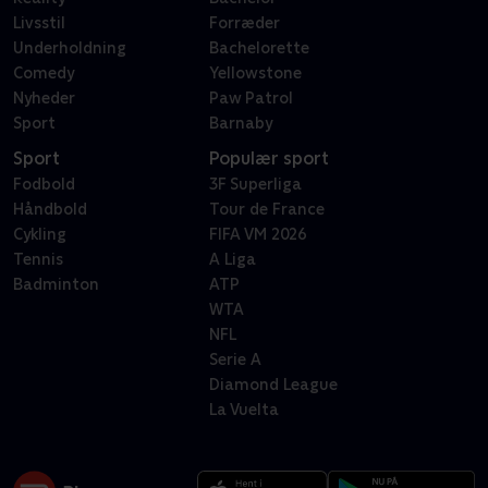
Livsstil
Forræder
Underholdning
Bachelorette
Comedy
Yellowstone
Nyheder
Paw Patrol
Sport
Barnaby
Sport
Populær sport
Fodbold
3F Superliga
Håndbold
Tour de France
Cykling
FIFA VM 2026
Tennis
A Liga
Badminton
ATP
WTA
NFL
Serie A
Diamond League
La Vuelta