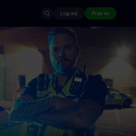
Log ind
Prøv nu