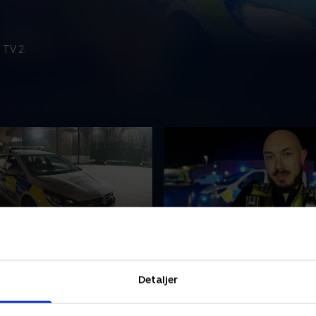
 TV 2.
sk sårbarhed
5. Akut assistance
er et øjenåbnende indblik i
En betjent har brug for aku
Detaljer
hverdag, hvor psykiske
assistance, da han bliver an
iller en rolle i over halvdelen
en menneskemængde på en