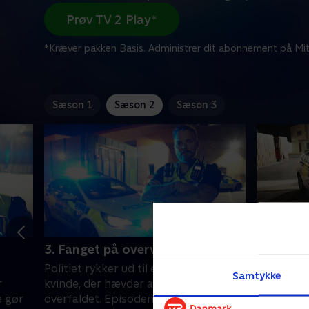
Prøv TV 2 Play*
*Kræver pakken Basis. Administrer dit abonnement på Mit
Sæson 1
Sæson 2
Sæson 3
3. Fanget på overvågning
4. Psyki
Politiet rykker ud til en forslået
Simon giv
Samtykke
r
kvinde, der hævder at være blevet
politiets 
e gør
overfaldet. Episoden er fanget på
lidelser sp