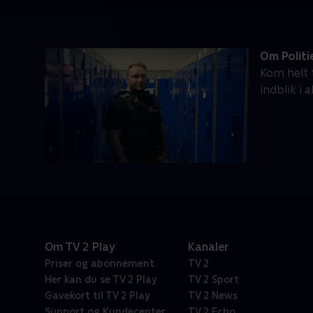
Om Politi
Kom helt t
indblik i
Om TV 2 Play
Kanaler
Priser og abonnement
TV 2
Her kan du se TV 2 Play
TV 2 Sport
Gavekort til TV 2 Play
TV 2 News
Support og Kundecenter
TV 2 Echo