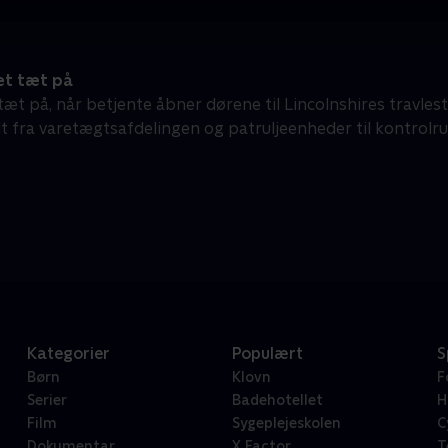
et tæt på
æt på, når betjente åbner dørene til Lincolnshires travleste
 alt fra varetægtsafdelingen og patruljeenheder til kontro
Kategorier
Populært
S
Børn
Klovn
F
Serier
Badehotellet
H
Film
Sygeplejeskolen
C
Dokumentar
X Factor
T