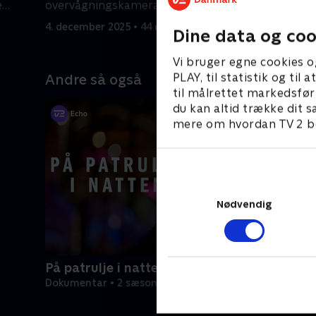
e
overvågningskamera, hvilket styrker
af sagern
efterforskningen.
4. december 2025 • 44 min
4. decembe
Dine data og coo
Vi bruger egne cookies o
PLAY, til statistik og ti
Andre så også
til målrettet markedsfør
du kan altid trække dit s
mere om hvordan TV 2 be
Nødvendig
På patrulje i natten
Dokumentar • 2 sæsoner