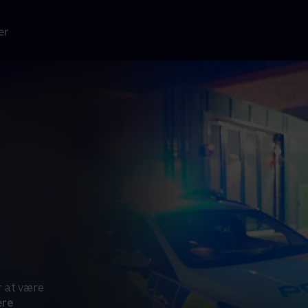
er
r at være
ere