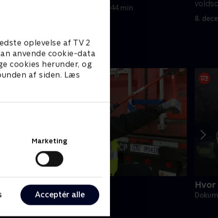
e en
volds
5. december 2025 • 44 min
8. dec
edste oplevelse af TV 2
e kan anvende cookie-data
ge cookies herunder, og
 bunden af siden. Læs
Marketing
rænsepatruljen USA
Hvor 
s
Acceptér alle
okumentar • 2 sæsoner
Dokume