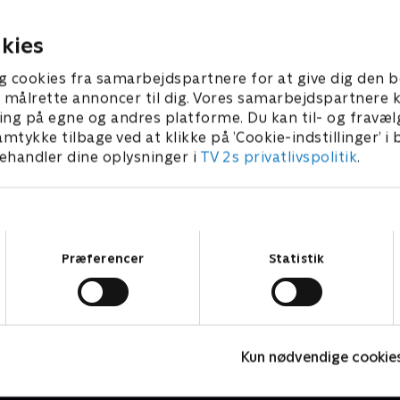
e.
mens en anden må håndter
livstruende trafikulykke.
r 2025 • 45 min
5. december 2025 • 44 min
kies
g cookies fra samarbejdspartnere for at give dig den b
l at målrette annoncer til dig. Vores samarbejdspartner
ing på egne og andres platforme. Du kan til- og fravæl
amtykke tilbage ved at klikke på ’Cookie-indstillinger’ i
handler dine oplysninger i
TV 2s privatlivspolitik
.
Samtykkevalg
Præferencer
Statistik
Motorvejspatruljen
G
Kun nødvendige cookie
Dokumentar • 7 sæsoner
D