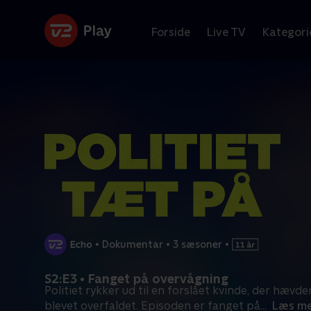
Forside
Live TV
Kategori
•
Dokumentar
•
3 sæsoner
•
S2:E3 • Fanget på overvågning
Politiet rykker ud til en forslået kvinde, der hævde
blevet overfaldet. Episoden er fanget på
...
Læs m