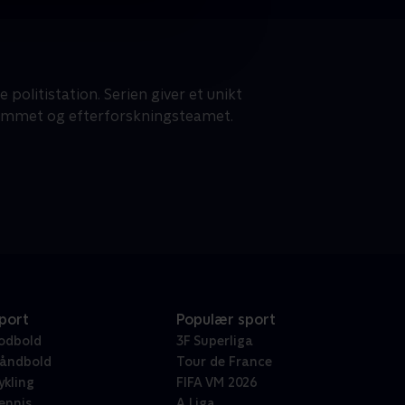
 politistation. Serien giver et unikt
lrummet og efterforskningsteamet.
port
Populær sport
odbold
3F Superliga
åndbold
Tour de France
ykling
FIFA VM 2026
ennis
A Liga