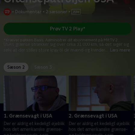
•
Dokumentar
•
2 sæsoner
•
Prøv TV 2 Play*
*Kræver pakken Basis. Administrer dit abonnement på Mit TV 2.
USA's grænse strækker sig over cirka 31.000 km, så det siger sig
selv, at der stilles store krav til de mænd og kvinder
...
Læs mere
Sæson 2
Sæson 3
1. Grænsevagt i USA
2. Grænsevagt i USA
Der er aldrig et kedeligt øjeblik
Der er aldrig et kedeligt øjeblik
hos det amerikanske grænse-
hos det amerikanske grænse-