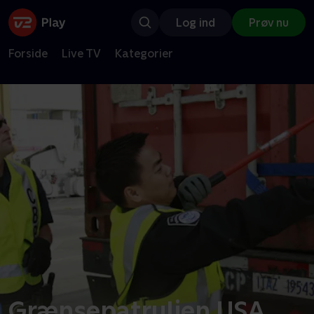
Log ind
Prøv nu
Forside
Live TV
Kategorier
Grænsepatruljen USA