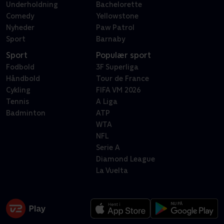
Underholdning
Bachelorette
Comedy
Yellowstone
Nyheder
Paw Patrol
Sport
Barnaby
Sport
Populær sport
Fodbold
3F Superliga
Håndbold
Tour de France
Cykling
FIFA VM 2026
Tennis
A Liga
Badminton
ATP
WTA
NFL
Serie A
Diamond League
La Vuelta