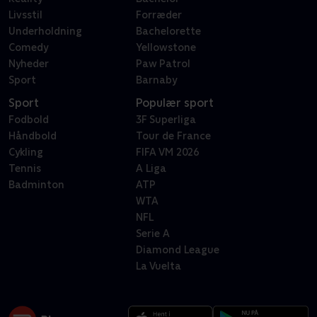
Livsstil
Forræder
Underholdning
Bachelorette
Comedy
Yellowstone
Nyheder
Paw Patrol
Sport
Barnaby
Sport
Populær sport
Fodbold
3F Superliga
Håndbold
Tour de France
Cykling
FIFA VM 2026
Tennis
A Liga
Badminton
ATP
WTA
NFL
Serie A
Diamond League
La Vuelta