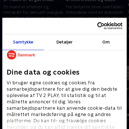
En mand er efterlyst og
Fire betjente bliver overfaldet i
mistænkt for seksuelt overgreb
forbindelse med en dramatisk
og stalking. Politiet frygter, at
anholdelse af en kvinde, der
r
han vil slå til igen, hvis han ikke
angiveligt har truet sin nabo
bliver fundet.
med en kniv.
2. december 2025 • 44 min
2. december 2025 • 44 min
Samtykke
Detaljer
Om
Andre så også
Dine data og cookies
Vi bruger egne cookies og cookies fra
samarbejdspartnere for at give dig den bedste
oplevelse af TV 2 PLAY, til statistik og til at
målrette annoncer til dig. Vores
samarbejdspartnere kan anvende cookie-data til
målrettet markedsføring på egne og andres
På patrulje i natten
Motorvejspa
platforme. Du kan til- og fravælge cookies
Dokumentar • 2 sæsoner
Dokumentar • 7
herunder, og du kan altid trække dit samtykke