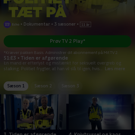
•
Dokumentar
•
3 sæsoner
•
Prøv TV 2 Play*
*Kræver pakken Basis. Administrer dit abonnement på Mit TV 2.
S1:E3 • Tiden er afgørende
En mand er efterlyst og mistænkt for seksuelt overgreb og
stalking. Politiet frygter, at han vil slå til igen, hvis
...
Læs mere
Sæson 1
Sæson 2
Sæson 3
3. Tiden er afgørende
4. Knivtrussel og kaos