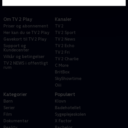
Om TV 2 Play
Kanaler
Priser og abonnement
TV 2
Her kan du se TV 2 Play
TV 2 Sport
Gavekort til TV 2 Play
TV 2 News
Support og
TV 2 Echo
Kundecenter
TV 2 Fri
Vilkår og betingelser
TV 2 Charlie
TV 2 NEWS i offentligt
C More
rum
BritBox
SkyShowtime
Oiii
Kategorier
Populært
Børn
Klovn
Serier
Badehotellet
Film
Sygeplejeskolen
Dokumentar
X Factor
Reality
Bachelor