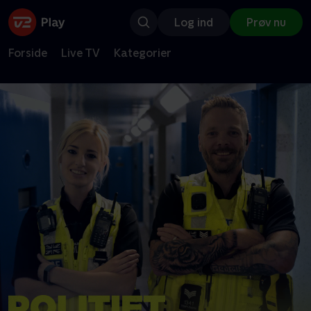
Log ind
Prøv nu
Forside
Live TV
Kategorier