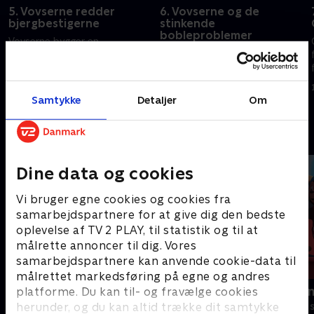
5. Vovserne redder
6. Vovserne og de
bjergbestigerne
stinkende
bobleproblemer
Vovserne bygger en
En mærkelig lugt jager
landingsplads. Borgmester
jungledyrene væk. Strudsen
Godglad, Danny og pighvarene
Olivia falder i kløften.
sidder fast i en kløft.
Samtykke
Detaljer
Om
1. januar 2023 • 22 min
1. januar 2023 • 22 min
Andre så også
Dine data og cookies
Vi bruger egne cookies og cookies fra
samarbejdspartnere for at give dig den bedste
oplevelse af TV 2 PLAY, til statistik og til at
målrette annoncer til dig. Vores
samarbejdspartnere kan anvende cookie-data til
målrettet markedsføring på egne og andres
Gurli Gris
Rasmus Klu
platforme. Du kan til- og fravælge cookies
herunder, og du kan altid trække dit samtykke
Børneserier • 4 sæsoner
Børneserier • 3