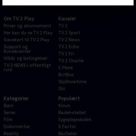
Om TV 2 Play
Kanaler
Priser og abonnement
TV 2
Her kan du se TV 2 Play
TV 2 Sport
Gavekort til TV 2 Play
TV 2 News
Support og
TV 2 Echo
Kundecenter
TV 2 Fri
Vilkår og betingelser
TV 2 Charlie
TV 2 NEWS i offentligt
C More
rum
BritBox
SkyShowtime
Oiii
Kategorier
Populært
Børn
Klovn
Serier
Badehotellet
Film
Sygeplejeskolen
Dokumentar
X Factor
Reality
Bachelor