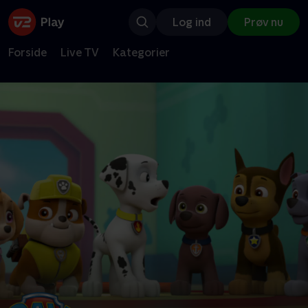
Log ind
Prøv nu
Forside
Live TV
Kategorier