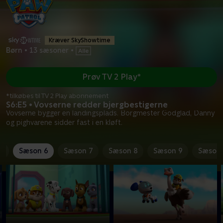
Kræver SkyShowtime
Børn
•
13 sæsoner
•
Prøv TV 2 Play*
*tilkøbes til TV 2 Play abonnement
S6:E5 • Vovserne redder bjergbestigerne
Vovserne bygger en landingsplads. Borgmester Godglad, Danny
og pighvarene sidder fast i en kløft.
5
Sæson 6
Sæson 7
Sæson 8
Sæson 9
Sæson 