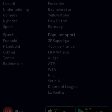
Livsstil
Forræder
Underholdning
Bachelorette
Comedy
Yellowstone
Nyheder
Paw Patrol
Sport
Barnaby
Sport
Populær sport
Fodbold
3F Superliga
Håndbold
Tour de France
Cykling
FIFA VM 2026
Tennis
A Liga
Badminton
ATP
WTA
NFL
Serie A
Diamond League
La Vuelta