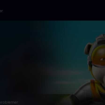
er
 problemer