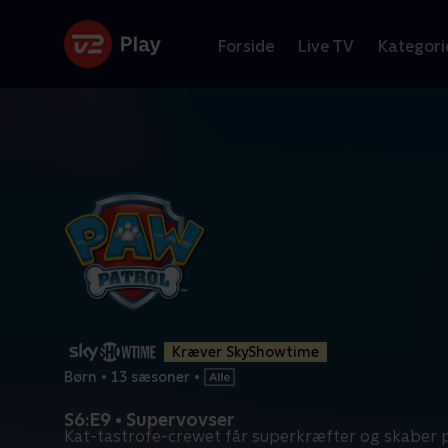
Forside
Live TV
Kategori
Kræver SkyShowtime
Børn
•
13 sæsoner
•
S6:E9 • Supervovser
Kat-tastrofe-crewet får superkræfter og skaber