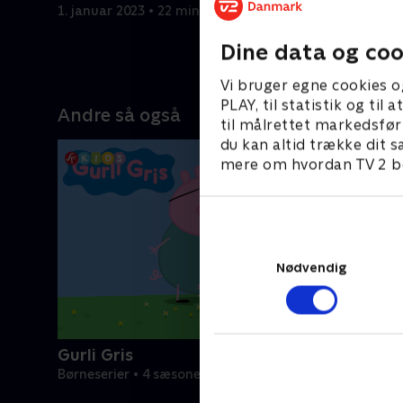
ørkenen. 
1. januar 2023 • 22 min
kalder eft
Dine data og coo
1. januar 2
Vi bruger egne cookies o
PLAY, til statistik og ti
Andre så også
til målrettet markedsfør
du kan altid trække dit s
mere om hvordan TV 2 be
Nødvendig
Gurli Gris
Børneserier • 4 sæsoner