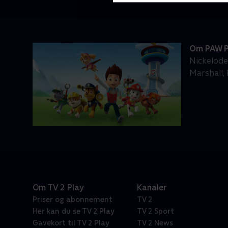
Om PAW P
Nickelode
Marshall,
Om TV 2 Play
Kanaler
Priser og abonnement
TV 2
Her kan du se TV 2 Play
TV 2 Sport
Gavekort til TV 2 Play
TV 2 News