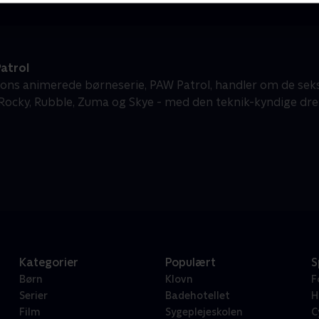
atrol
ons animerede børneserie, PAW Patrol, handler om de sek
 Rocky, Rubble, Zuma og Skye - med den teknik-kyndige dren
Kategorier
Populært
S
Børn
Klovn
F
Serier
Badehotellet
H
Film
Sygeplejeskolen
C