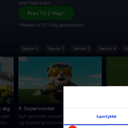
over hele byen.
Prøv TV 2 Play*
*tilkøbes til TV 2 Play abonnement
Sæson 1
Sæson 2
Sæson 3
Sæson 4
S
s æg
9. Supervovser
11. Vovs
landpira
Samtykke
uller
Kat-tastrofe-crewet får superkræfter
Mennesken
len.
og skaber problemer over hele byen.