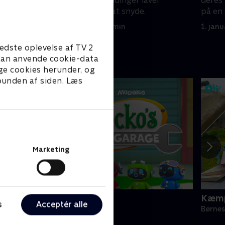
lle byens
Borgmester Humdinger laver
deres 
robotbukser for at snyde.
på en 
1. januar 2023 • 22 min
1. jan
edste oplevelse af TV 2
e kan anvende cookie-data
ge cookies herunder, og
 bunden af siden. Læs
Marketing
eckos Garage
Kæmp
s
Acceptér alle
ørneserier • 2 sæsoner
Børnes