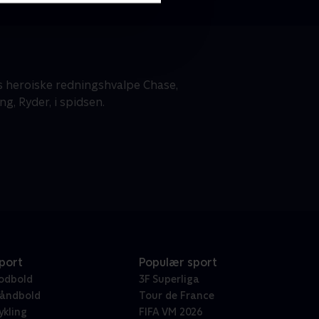
s heroiske redningshvalpe Chase,
g, Ryder, i spidsen.
port
Populær sport
odbold
3F Superliga
åndbold
Tour de France
ykling
FIFA VM 2026