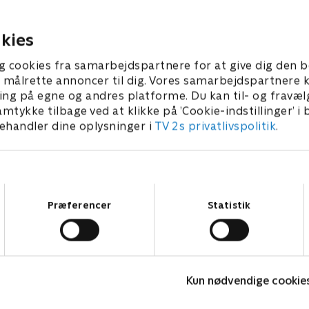
Kaptajn Pighvar og Francois
Adventure Bay ved at tage a
er hjælp.
skatte.
kies
023 • 22 min
1. januar 2023 • 22 min
g cookies fra samarbejdspartnere for at give dig den b
l at målrette annoncer til dig. Vores samarbejdspartner
ing på egne og andres platforme. Du kan til- og fravæl
amtykke tilbage ved at klikke på ’Cookie-indstillinger’ i
handler dine oplysninger i
TV 2s privatlivspolitik
.
Samtykkevalg
Præferencer
Statistik
Rasmus Klump
G
Kun nødvendige cookie
Børneserier • 3 sæsoner
B