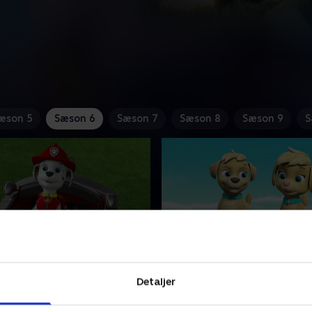
æson 5
Sæson 6
Sæson 7
Sæson 8
Sæson 9
S
erne redder
12. Vovserne møder
terne
supertvillingerne
Detaljer
e og Kylletta tager til
Banditten Blåmejse skaber k