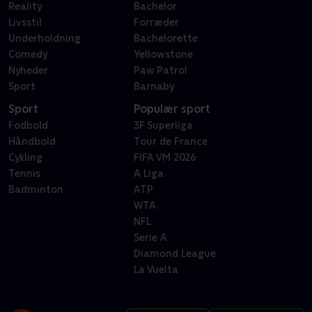
Reality
Bachelor
Livsstil
Forræder
Underholdning
Bachelorette
Comedy
Yellowstone
Nyheder
Paw Patrol
Sport
Barnaby
Sport
Populær sport
Fodbold
3F Superliga
Håndbold
Tour de France
Cykling
FIFA VM 2026
Tennis
A Liga
Badminton
ATP
WTA
NFL
Serie A
Diamond League
La Vuelta