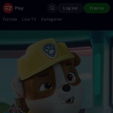
Log ind
Prøv nu
Forside
Live TV
Kategorier