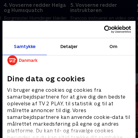
4. Vovserne redder Helga
5. Vovserne redder
og Humsquatch
instruktøren
l
Borgmester Humdinger klæder
Francois instruerer en video om
sig på til en særlig dag. Da en
Mr. Porters nye tærteserie.
dyrebar knogle forsvinder, har
Bettina og Muhna Lisa stikker
vovserne én chance til at få
af forklædt som superhelte.
den tilbage.
17. maj 2025 • 22 min
17. maj 2025 • 22 min
Samtykke
Detaljer
Om
Andre så også
Dine data og cookies
Vi bruger egne cookies og cookies fra
samarbejdspartnere for at give dig den bedste
oplevelse af TV 2 PLAY, til statistik og til at
målrette annoncer til dig. Vores
samarbejdspartnere kan anvende cookie-data til
målrettet markedsføring på egne og andres
platforme. Du kan til- og fravælge cookies
Gurli Gris
Rasmus Klu
herunder, og du kan altid trække dit samtykke