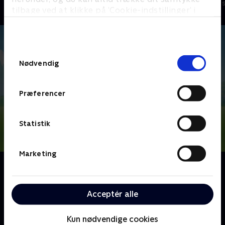
Børneserier • 4 sæsoner
Børneserier • 3
tilbage ved at klikke på ’Cookie-indstillinger’ i
bunden af siden. Læs mere om hvordan TV 2
behandler dine oplysninger i
TV 2s privatlivspolitik
.
Samtykkevalg
Nødvendig
Præferencer
Statistik
Marketing
Om PAW Patrol
Nickelodeons animerede børneserie, PAW Patrol,
handler om de seks heroiske redningshvalpe Chase,
Acceptér alle
Marshall, Rocky, Rubble, Zuma og Skye - med den
teknik-kyndige dreng, Ryder, i spidsen.
Kun nødvendige cookies