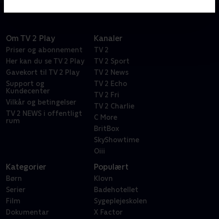
Om TV 2 Play
Kanaler
Priser og abonnement
TV 2
Her kan du se TV 2 Play
TV 2 Sport
Gavekort til TV 2 Play
TV 2 News
Support og
TV 2 Echo
Kundecenter
TV 2 Fri
Vilkår og betingelser
TV 2 Charlie
TV 2 NEWS i offentligt
C More
rum
BritBox
SkyShowtime
Oiii
Kategorier
Populært
Børn
Klovn
Serier
Badehotellet
Film
Sygeplejeskolen
Dokumentar
X Factor