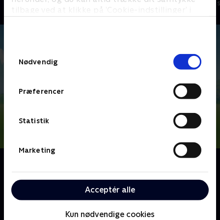
Børneserier • 4 sæsoner
Børneserier • 2
tilbage ved at klikke på ’Cookie-indstillinger’ i
bunden af siden. Læs mere om hvordan TV 2
behandler dine oplysninger i
TV 2s privatlivspolitik
.
Samtykkevalg
Nødvendig
Præferencer
Statistik
Marketing
Om PAW Patrol
Nickelodeons animerede børneserie, PAW Patrol,
handler om de seks heroiske redningshvalpe Chase,
Acceptér alle
Marshall, Rocky, Rubble, Zuma og Skye - med den
teknik-kyndige dreng, Ryder, i spidsen.
Kun nødvendige cookies