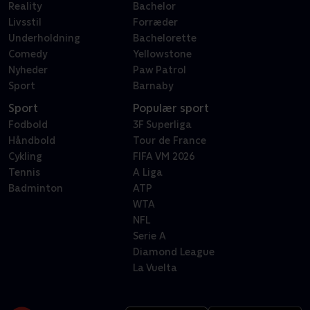
Reality
Bachelor
Livsstil
Forræder
Underholdning
Bachelorette
Comedy
Yellowstone
Nyheder
Paw Patrol
Sport
Barnaby
Sport
Populær sport
Fodbold
3F Superliga
Håndbold
Tour de France
Cykling
FIFA VM 2026
Tennis
A Liga
Badminton
ATP
WTA
NFL
Serie A
Diamond League
La Vuelta