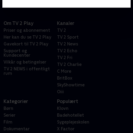
Om TV 2 Play
Kanaler
Priser og abonnement
TV 2
Her kan du se TV 2 Play
TV 2 Sport
Gavekort til TV 2 Play
TV 2 News
Support og
TV 2 Echo
Kundecenter
TV 2 Fri
Vilkår og betingelser
TV 2 Charlie
TV 2 NEWS i offentligt
C More
rum
BritBox
SkyShowtime
Oiii
Kategorier
Populært
Børn
Klovn
Serier
Badehotellet
Film
Sygeplejeskolen
Dokumentar
X Factor