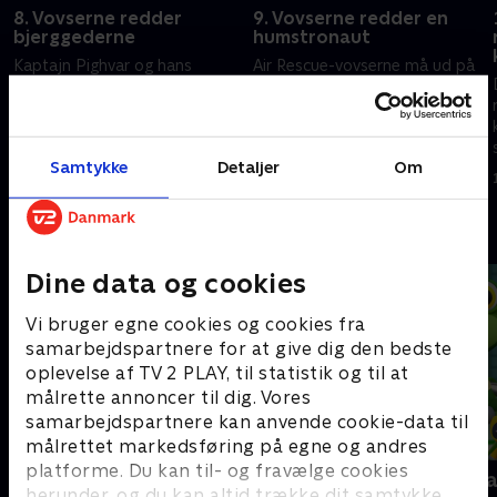
8. Vovserne redder
9. Vovserne redder en
bjerggederne
humstronaut
Kaptajn Pighvar og hans
Air Rescue-vovserne må ud på
fætter Francois observerer et
en mission for at redde
par bjerggeder, da en pludselig
borgmester Humdinger, der er
lavine rammer.
fanget i den øvre atmosfære,
svævende på en satellit.
17. maj 2025 • 22 min
17. maj 2025 • 22 min
Samtykke
Detaljer
Om
Andre så også
Dine data og cookies
Vi bruger egne cookies og cookies fra
samarbejdspartnere for at give dig den bedste
oplevelse af TV 2 PLAY, til statistik og til at
målrette annoncer til dig. Vores
samarbejdspartnere kan anvende cookie-data til
målrettet markedsføring på egne og andres
platforme. Du kan til- og fravælge cookies
Gurli Gris
Geckos Gar
herunder, og du kan altid trække dit samtykke