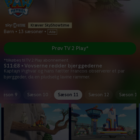
Kræver SkyShowtime
Børn
•
13 sæsoner
•
Prøv TV 2 Play*
*tilkøbes til TV 2 Play abonnement
S11:E8 • Vovserne redder bjerggederne
Kaptajn Pighvar og hans fætter Francois observerer et par
bjerggeder, da en pludselig lavine rammer.
Sæson 9
Sæson 10
Sæson 11
Sæson 12
Sæson 13