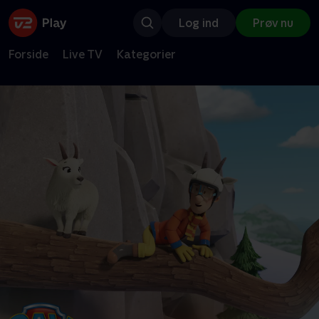
Log ind
Prøv nu
Forside
Live TV
Kategorier