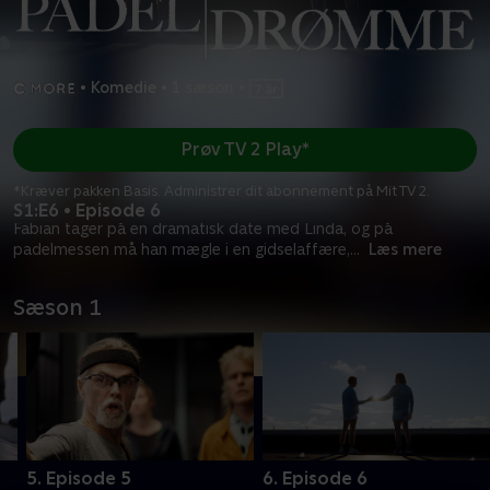
•
Komedie
•
1 sæson
•
Prøv TV 2 Play*
*Kræver pakken Basis. Administrer dit abonnement på Mit TV 2.
S1:E6 • Episode 6
Fabian tager på en dramatisk date med Linda, og på
padelmessen må han mægle i en gidselaffære,
...
Læs mere
Sæson 1
5. Episode 5
6. Episode 6