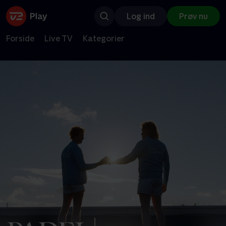
Log ind
Prøv nu
Forside
Live TV
Kategorier