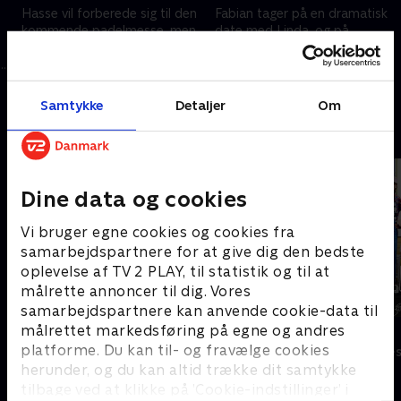
Hasse vil forberede sig til den
Fabian tager på en dramatisk
kommende padelmesse, men
date med Linda, og på
får han Fabian med ombord?
padelmessen må han mægle i
Fabian er forelsket i Linda og
en gidselaffære, som Linda har
fokuserer al sin
startet
1. maj 2023 • 21 min
1. maj 2023 • 22 min
opmærksomhed på hende
Samtykke
Detaljer
Om
Andre så også
Dine data og cookies
Vi bruger egne cookies og cookies fra
samarbejdspartnere for at give dig den bedste
oplevelse af TV 2 PLAY, til statistik og til at
målrette annoncer til dig. Vores
samarbejdspartnere kan anvende cookie-data til
målrettet markedsføring på egne og andres
Bert (dansk tale)
Hold vejret
platforme. Du kan til- og fravælge cookies
Komedie • 1 sæsoner
Komedie • 1 sæ
herunder, og du kan altid trække dit samtykke
tilbage ved at klikke på ’Cookie-indstillinger’ i