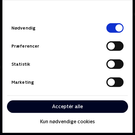
bunden af siden. Læs mere om hvordan TV 2
behandler dine oplysninger i
TV 2s privatlivspolitik
.
Samtykkevalg
Nødvendig
Præferencer
Statistik
Marketing
Om Padeldrømme
Svensk komedieserie om vennerne Fabian og Hasse,
der er sent ude, men som alligevel satser alt på egen
Acceptér alle
padelhal.
Kun nødvendige cookies