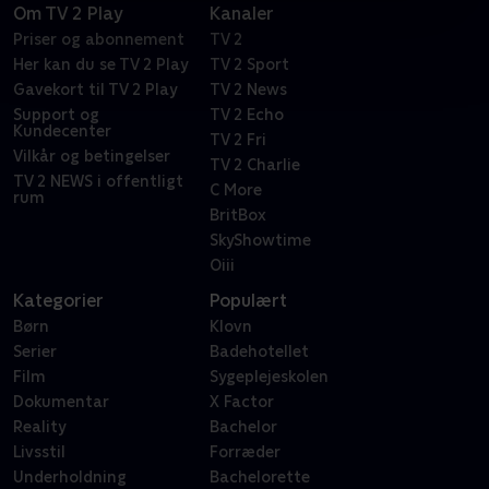
Om TV 2 Play
Kanaler
Priser og abonnement
TV 2
Her kan du se TV 2 Play
TV 2 Sport
Gavekort til TV 2 Play
TV 2 News
Support og
TV 2 Echo
Kundecenter
TV 2 Fri
Vilkår og betingelser
TV 2 Charlie
TV 2 NEWS i offentligt
C More
rum
BritBox
SkyShowtime
Oiii
Kategorier
Populært
Børn
Klovn
Serier
Badehotellet
Film
Sygeplejeskolen
Dokumentar
X Factor
Reality
Bachelor
Livsstil
Forræder
Underholdning
Bachelorette