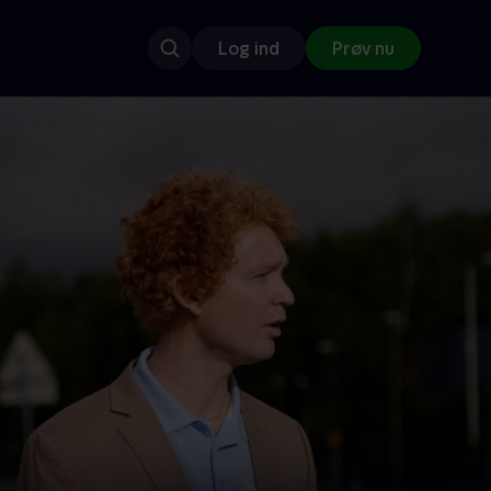
Log ind
Prøv nu