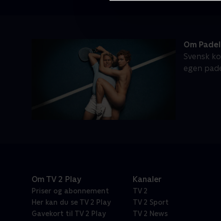
Om Pade
Svensk ko
egen pade
Om TV 2 Play
Kanaler
Priser og abonnement
TV 2
Her kan du se TV 2 Play
TV 2 Sport
Gavekort til TV 2 Play
TV 2 News