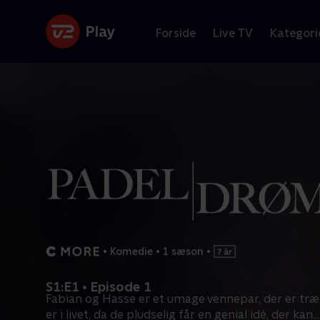
Forside
Live TV
Kategori
•
Komedie
•
1 sæson
•
S1:E1 • Episode 1
Fabian og Hasse er et umage vennepar, der er træt
er i livet, da de pludselig får en genial idé, der kan
...