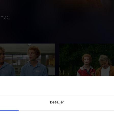
 TV 2.
de 2
3. Episode 3
Fabian har forskellige syn
Fabian får smag for det god
Detaljer
an man starter en padelhal,
til en fest, men først skal h
ydeligt mærkes, da de
Hasse lige udvikle deres k
i et interview i Radio
ved at udspionere konkurre