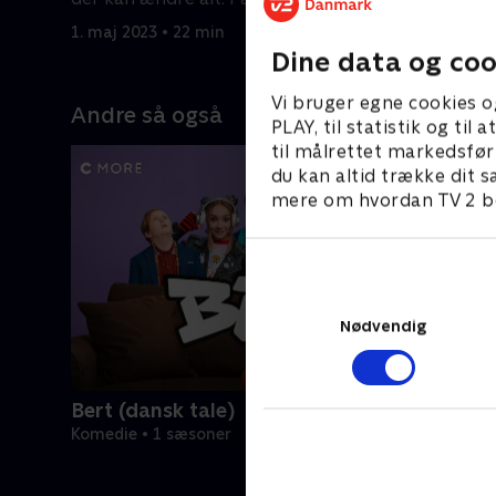
Uppland
1. maj 2023 • 22 min
1. maj 202
Dine data og coo
Vi bruger egne cookies o
Andre så også
PLAY, til statistik og ti
til målrettet markedsfør
du kan altid trække dit s
mere om hvordan TV 2 be
Nødvendig
Bert (dansk tale)
Komedie • 1 sæsoner