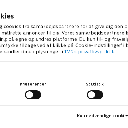
3 • 22 min
1. maj 2023 • 22 min
kies
g cookies fra samarbejdspartnere for at give dig den b
l at målrette annoncer til dig. Vores samarbejdspartner
ing på egne og andres platforme. Du kan til- og fravæl
amtykke tilbage ved at klikke på ’Cookie-indstillinger’ i
handler dine oplysninger i
TV 2s privatlivspolitik
.
Samtykkevalg
Præferencer
Statistik
Hold vejret
R
Komedie • 1 sæsoner
K
Kun nødvendige cookie