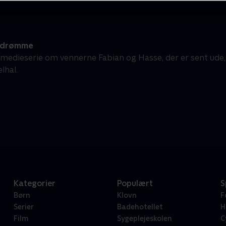
ldrømme
medieserie om vennerne Fabian og Hasse, der er sent ude, 
lhal.
Kategorier
Populært
S
Børn
Klovn
F
Serier
Badehotellet
H
Film
Sygeplejeskolen
C