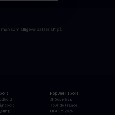
men som alligevel satser alt på
port
Populær sport
odbold
3F Superliga
åndbold
Tour de France
ykling
FIFA VM 2026