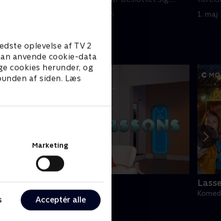
Fabians bedrageri bliver afsløret
opmæ
1. maj 2023 • 22 min
1. maj
edste oplevelse af TV 2
e kan anvende cookie-data
ge cookies herunder, og
 bunden af siden. Læs
Marketing
obssons (dansk tale)
Lass
omedie • 1 sæsoner
Komedi
s
Acceptér alle