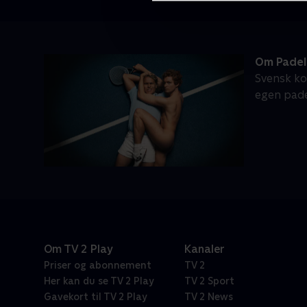
Om Pade
Svensk ko
egen pade
Om TV 2 Play
Kanaler
Priser og abonnement
TV 2
Her kan du se TV 2 Play
TV 2 Sport
Gavekort til TV 2 Play
TV 2 News