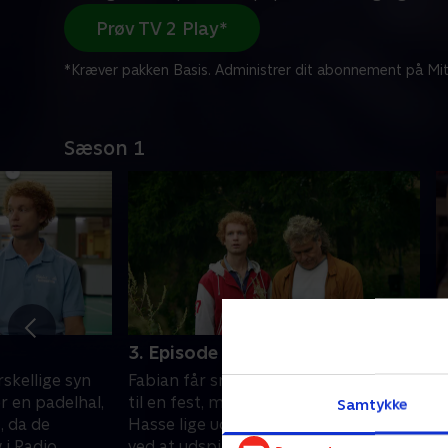
Prøv TV 2 Play*
*Kræver pakken Basis. Administrer dit abonnement på Mit
Sæson 1
3. Episode 3
4
skellige syn
Fabian får smag for det gode padelliv
H
r en padelhal,
til en fest, men først skal han og
r
Samtykke
, da de
Hasse lige udvikle deres kompetencer
f
 i Radio
ved at udspionere konkurrenterne.
m