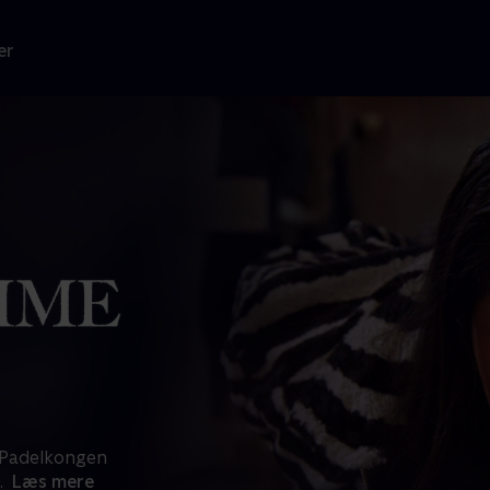
er
. Padelkongen
.
Læs mere