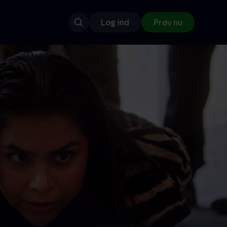
Log ind
Prøv nu