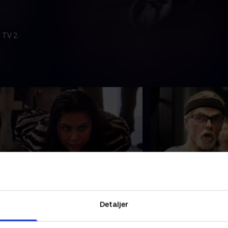
 TV 2.
. Episode 4
5. Episode 5
asse fremkalder en uventet
Hasse vil forberede 
Detaljer
eaktion fra Fabian. Padelkongen
kommende padelme
orsøger at imponere Nipaporns
Fabian med ombord
or, og Agneta har besluttet sig.
forelsket i Linda og