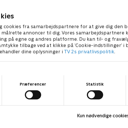
abians bedrageri bliver afsløret
opmærksomhed på
. maj 2023 • 22 min
1. maj 2023 • 21 min
kies
g cookies fra samarbejdspartnere for at give dig den b
l at målrette annoncer til dig. Vores samarbejdspartner
ing på egne og andres platforme. Du kan til- og fravæl
amtykke tilbage ved at klikke på ’Cookie-indstillinger’ i
handler dine oplysninger i
TV 2s privatlivspolitik
.
Samtykkevalg
Præferencer
Statistik
Bert (dansk tale)
R
Komedie • 1 sæsoner
K
Kun nødvendige cookie