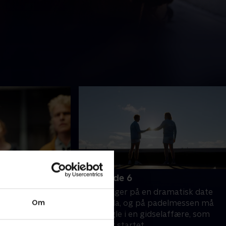
6. Episode 6
sig til den
Fabian tager på en dramatisk date
Om
sse, men får han
med Linda, og på padelmessen må
? Fabian er
han mægle i en gidselaffære, som
 fokuserer al sin
Linda har startet