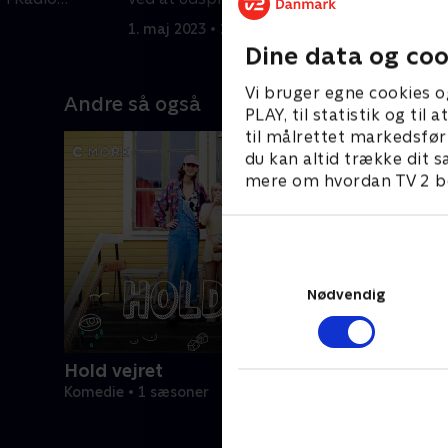
F
1. maj 2023 • 22 min
1
Dine data og coo
Vi bruger egne cookies o
Andre så også
PLAY, til statistik og ti
til målrettet markedsfør
du kan altid trække dit s
mere om hvordan TV 2 be
Nødvendig
Hold vejret
Komedie • 1 sæsoner