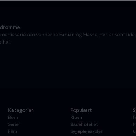
ldrømme
medieserie om vennerne Fabian og Hasse, der er sent ude, 
lhal.
Kategorier
Populært
S
Børn
Klovn
F
Serier
Badehotellet
H
Film
Sygeplejeskolen
C