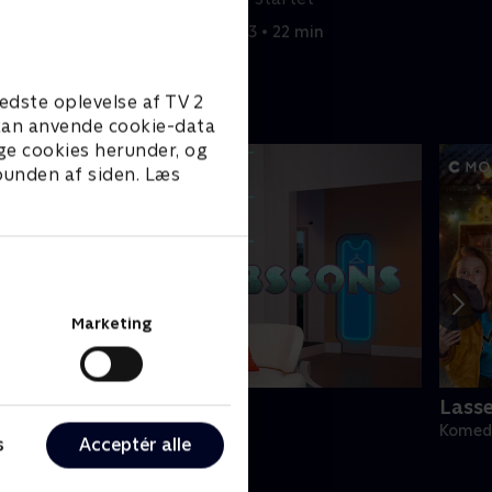
 hende
1. maj 2023 • 22 min
edste oplevelse af TV 2
e kan anvende cookie-data
ge cookies herunder, og
 bunden af siden. Læs
Marketing
obssons (dansk tale)
Lass
omedie • 1 sæsoner
Komedi
s
Acceptér alle