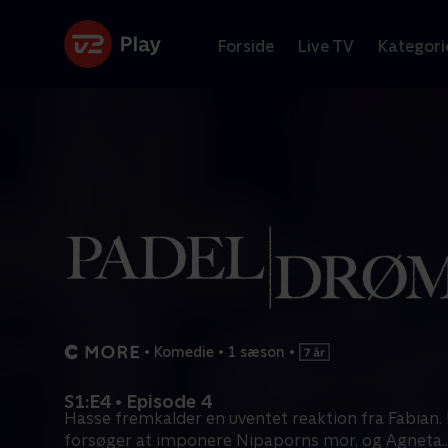
Forside
Live TV
Kategori
•
Komedie
•
1 sæson
•
S1:E4 • Episode 4
Hasse fremkalder en uventet reaktion fra Fabian
forsøger at imponere Nipaporns mor, og Agneta
..