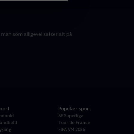
men som alligevel satser alt på
port
Populær sport
odbold
3F Superliga
åndbold
Tour de France
ykling
FIFA VM 2026