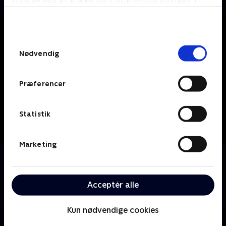
tilbage ved at klikke på ’Cookie-indstillinger’ i
bunden af siden. Læs mere om hvordan TV 2
behandler dine oplysninger i
TV 2s privatlivspolitik
.
Samtykkevalg
Nødvendig
Præferencer
Statistik
Marketing
Om Only Fools and Horses
Populær britisk serie, som har vundet mange priser,
og som kan prale af at have været Storbritanniens
Acceptér alle
mest sete tv-serie.
Kun nødvendige cookies