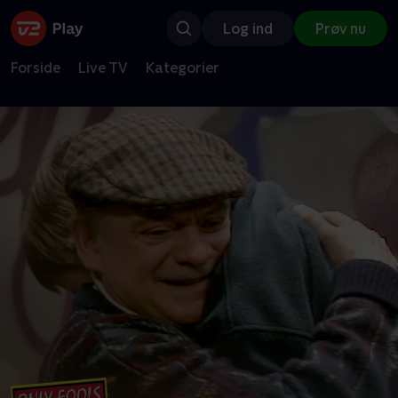
Log ind
Prøv nu
Forside
Live TV
Kategorier