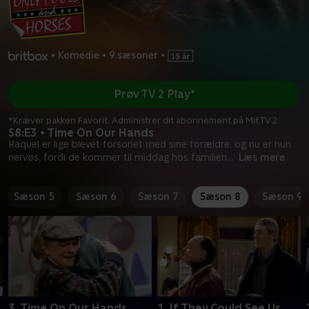
•
Komedie
•
9 sæsoner
•
Prøv TV 2 Play*
*Kræver pakken Favorit. Administrer dit abonnement på Mit TV 2.
S8:E3 • Time On Our Hands
Raquel er lige blevet forsonet med sine forældre, og nu er hun
nervøs, fordi de kommer til middag hos familien
...
Læs mere
Sæson 5
Sæson 6
Sæson 7
Sæson 8
Sæson 9
3. Time On Our Hands
1. If They Could See Us