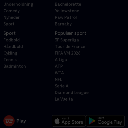
Underholdning
Bachelorette
Comedy
Yellowstone
Nyheder
Paw Patrol
Sport
Barnaby
Sport
Populær sport
Fodbold
3F Superliga
Håndbold
Tour de France
Cykling
FIFA VM 2026
Tennis
A Liga
Badminton
ATP
WTA
NFL
Serie A
Diamond League
La Vuelta