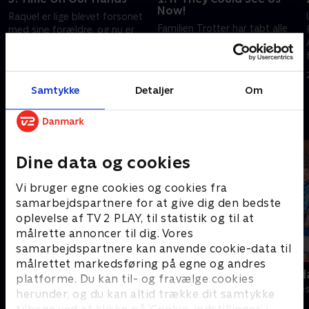
Now!
Raquel er lige blevet forsonet
Familien Trotter har tabt alle
med sine forældre, og nu er
deres penge på grund af en
hun nervøs, fordi de kommer til
dårlig investering på det
middag hos familien Trotter.
centralamerikanske
Hvad vil de mon synes om
29. november 2023 • 58 min
aktiemarked. Del beslutter sig
huset og Del?
29. november 2023 • 71 min
Samtykke
Detaljer
Om
for at skaffe nogle penge.
Andre så også
Dine data og cookies
Vi bruger egne cookies og cookies fra
samarbejdspartnere for at give dig den bedste
oplevelse af TV 2 PLAY, til statistik og til at
målrette annoncer til dig. Vores
samarbejdspartnere kan anvende cookie-data til
målrettet markedsføring på egne og andres
Hvor fanden er Herning?
Robssons (da
platforme. Du kan til- og fravælge cookies
Komedie • 1 sæsoner
Komedie • 1 sæ
herunder, og du kan altid trække dit samtykke