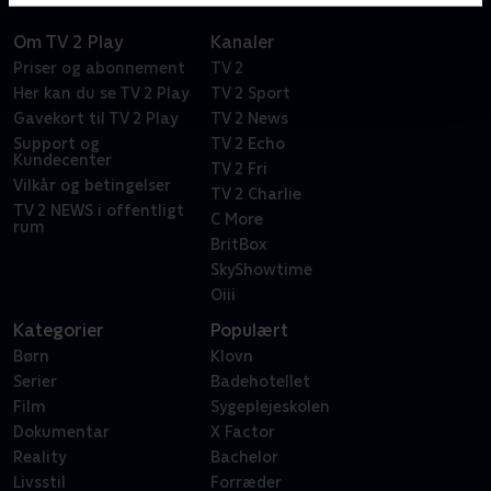
Om TV 2 Play
Kanaler
Priser og abonnement
TV 2
Her kan du se TV 2 Play
TV 2 Sport
Gavekort til TV 2 Play
TV 2 News
Support og
TV 2 Echo
Kundecenter
TV 2 Fri
Vilkår og betingelser
TV 2 Charlie
TV 2 NEWS i offentligt
C More
rum
BritBox
SkyShowtime
Oiii
Kategorier
Populært
Børn
Klovn
Serier
Badehotellet
Film
Sygeplejeskolen
Dokumentar
X Factor
Reality
Bachelor
Livsstil
Forræder