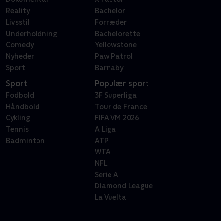
Reality
Bachelor
Livsstil
Forræder
Underholdning
Bachelorette
Comedy
Yellowstone
Nyheder
Paw Patrol
Sport
Barnaby
Sport
Populær sport
Fodbold
3F Superliga
Håndbold
Tour de France
Cykling
FIFA VM 2026
Tennis
A Liga
Badminton
ATP
WTA
NFL
Serie A
Diamond League
La Vuelta