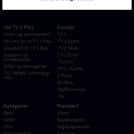
Om TV 2 Play
Kanaler
Priser og abonnement
TV 2
Her kan du se TV 2 Play
TV 2 Sport
Gavekort til TV 2 Play
TV 2 News
Support og
TV 2 Echo
Kundecenter
TV 2 Fri
Vilkår og betingelser
TV 2 Charlie
TV 2 NEWS i offentligt
C More
rum
BritBox
SkyShowtime
Oiii
Kategorier
Populært
Børn
Klovn
Serier
Badehotellet
Film
Sygeplejeskolen
Dokumentar
X Factor