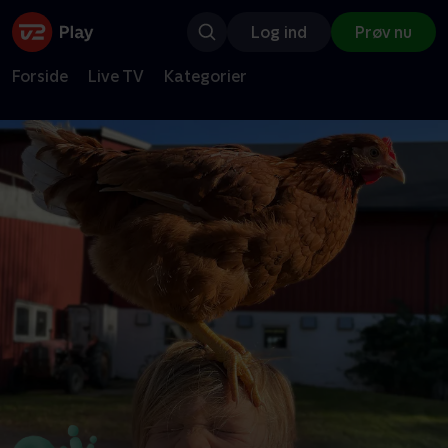
Log ind
Prøv nu
Forside
Live TV
Kategorier