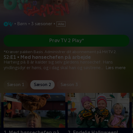
•
Børn
•
3 sæsoner
•
Prøv TV 2 Play*
*Kræver pakken Basis. Administrer dit abonnement på Mit TV 2.
S2:E1 • Med hønsechefen på arbejde
Hartwig på 8 år kalder sig selv gårdens hønsechef. Hans
yndlingsdyr er høns, og i dag skal han og søstrene
...
Læs mere
Sæson 1
Sæson 2
Sæson 3
1. Med hønsechefen på
2. Endelig Halloween!