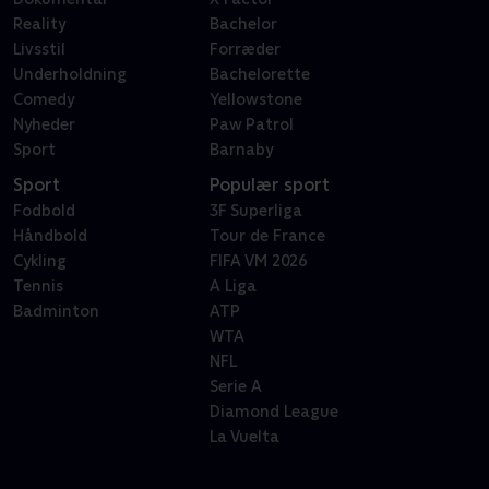
Reality
Bachelor
Livsstil
Forræder
Underholdning
Bachelorette
Comedy
Yellowstone
Nyheder
Paw Patrol
Sport
Barnaby
Sport
Populær sport
Fodbold
3F Superliga
Håndbold
Tour de France
Cykling
FIFA VM 2026
Tennis
A Liga
Badminton
ATP
WTA
NFL
Serie A
Diamond League
La Vuelta