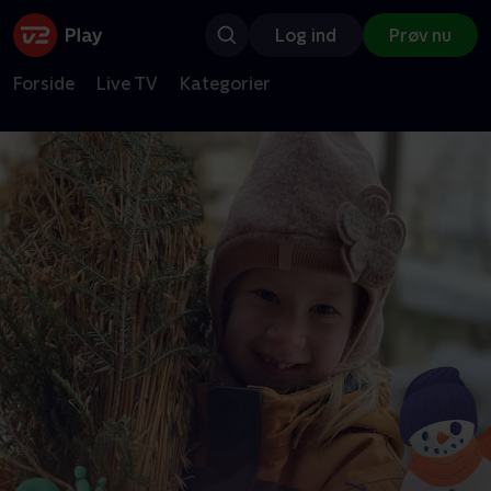
Log ind
Prøv nu
Forside
Live TV
Kategorier