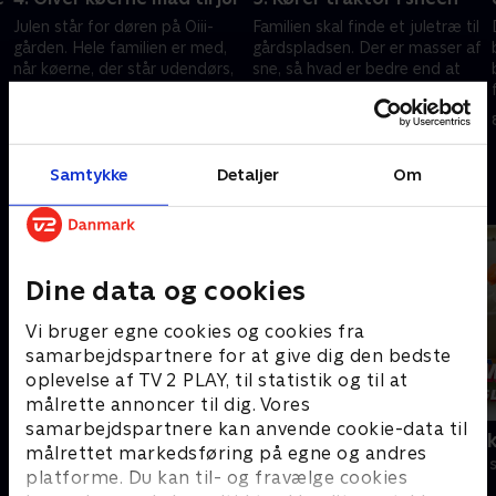
Julen står for døren på Oiii-
Familien skal finde et juletræ til
s
gården. Hele familien er med,
gårdspladsen. Der er masser af
når køerne, der står udendørs,
sne, så hvad er bedre end at
får nyt hø, og de små fugle får
spænde en slæde bag på
et juletræ.
traktoren og blive trukket ud til
8. november 2025 • 16 min
8. november 2025 • 15 min
skoven?
Samtykke
Detaljer
Om
Andre så også
Dine data og cookies
Vi bruger egne cookies og cookies fra
samarbejdspartnere for at give dig den bedste
oplevelse af TV 2 PLAY, til statistik og til at
målrette annoncer til dig. Vores
samarbejdspartnere kan anvende cookie-data til
Se hva jeg kan
Kæmpemaskin
målrettet markedsføring på egne og andres
Børneserier • 2 sæsoner
Børneserier • 1
platforme. Du kan til- og fravælge cookies