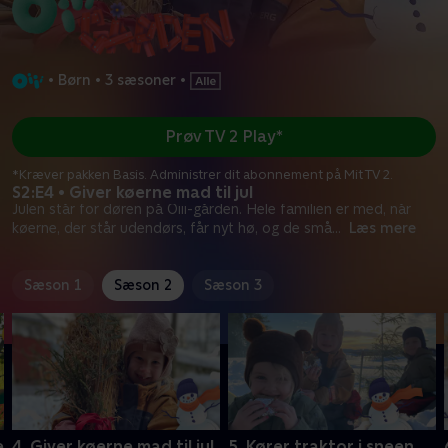
•
Børn
•
3 sæsoner
•
Prøv TV 2 Play*
*Kræver pakken Basis. Administrer dit abonnement på Mit TV 2.
S2:E4 • Giver køerne mad til jul
Julen står for døren på Oiii-gården. Hele familien er med, når
køerne, der står udendørs, får nyt hø, og de små
...
Læs mere
Sæson 1
Sæson 2
Sæson 3
e
4. Giver køerne mad til jul
5. Kører traktor i sneen