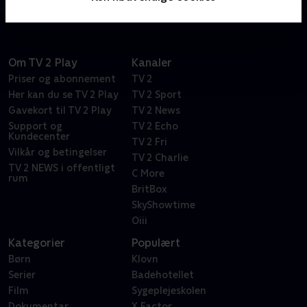
Om TV 2 Play
Kanaler
Priser og abonnement
TV 2
Her kan du se TV 2 Play
TV 2 Sport
Gavekort til TV 2 Play
TV 2 News
Support og
TV 2 Echo
Kundecenter
TV 2 Fri
Vilkår og betingelser
TV 2 Charlie
TV 2 NEWS i offentligt
C More
rum
BritBox
SkyShowtime
Oiii
Kategorier
Populært
Børn
Klovn
Serier
Badehotellet
Film
Sygeplejeskolen
Dokumentar
X Factor