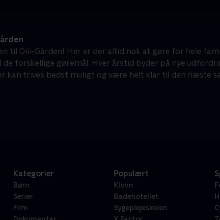
Gården
 til Oiii-Gården! Her er der altid nok at gøre for hele fam
l de forskellige gøremål. Hver årstid byder på nye udfordri
 kan trives bedst muligt og være helt klar til den næste s
Kategorier
Populært
S
Børn
Klovn
F
Serier
Badehotellet
H
Film
Sygeplejeskolen
C
Dokumentar
X Factor
T