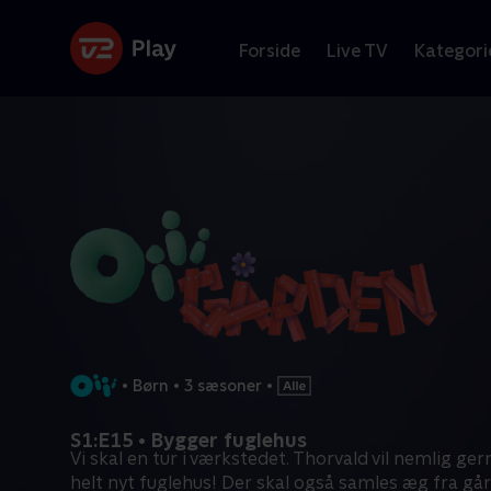
Forside
Live TV
Kategori
•
Børn
•
3 sæsoner
•
S1:E15 • Bygger fuglehus
Vi skal en tur i værkstedet. Thorvald vil nemlig ge
helt nyt fuglehus! Der skal også samles æg fra gå