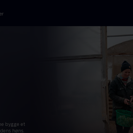
er
rne bygge et
rdens høns.