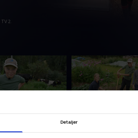
 TV 2.
store byggedag
17. Planter jordbær
har fået sin helt egen ko og
Thorvalds ko skal sælges, s
Detaljer
 skal passes. Børnene
sige farvel til hende. Børne
ar Anders med at bygge en
mor, Mari, i køkkenhaven for