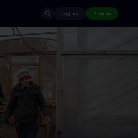
Log ind
Prøv nu