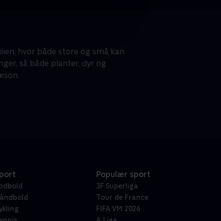
ilien, hvor både store og små kan
nger, så både planter, dyr og
æson.
port
Populær sport
odbold
3F Superliga
åndbold
Tour de France
ykling
FIFA VM 2026
ennis
A Liga