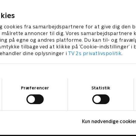
årene, så de ikke spiser
plante jordbær og vende g
rne i haven.
levende kompostbunker.
22 • 18 min
30. juli 2022 • 15 min
kies
g cookies fra samarbejdspartnere for at give dig den b
l at målrette annoncer til dig. Vores samarbejdspartner
ing på egne og andres platforme. Du kan til- og fravæl
amtykke tilbage ved at klikke på ’Cookie-indstillinger’ i
handler dine oplysninger i
TV 2s privatlivspolitik
.
Samtykkevalg
Præferencer
Statistik
Kæmpemaskiner
K
Kun nødvendige cookie
Børneserier • 8 sæsoner
B