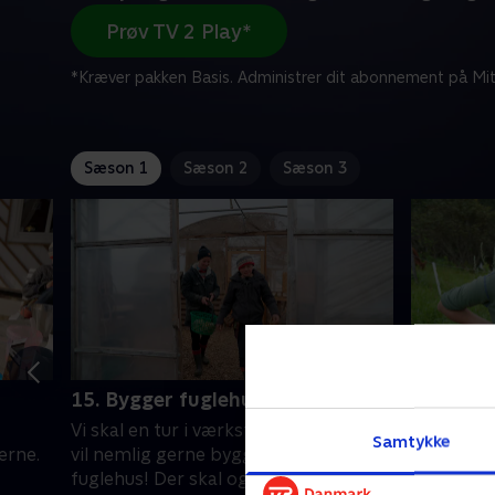
Prøv TV 2 Play*
*Kræver pakken Basis. Administrer dit abonnement på Mit
Sæson 1
Sæson 2
Sæson 3
15. Bygger fuglehus
16. Den 
Vi skal en tur i værkstedet. Thorvald
Thorvald 
Samtykke
gerne.
vil nemlig gerne bygge et helt nyt
kalv, som
fuglehus! Der skal også samles æg fra
hjælper f