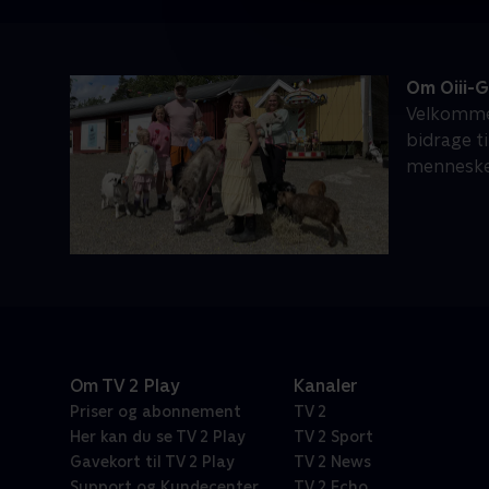
Om Oiii-
Velkommen
bidrage ti
mennesker
Om TV 2 Play
Kanaler
Priser og abonnement
TV 2
Her kan du se TV 2 Play
TV 2 Sport
Gavekort til TV 2 Play
TV 2 News
Support og Kundecenter
TV 2 Echo