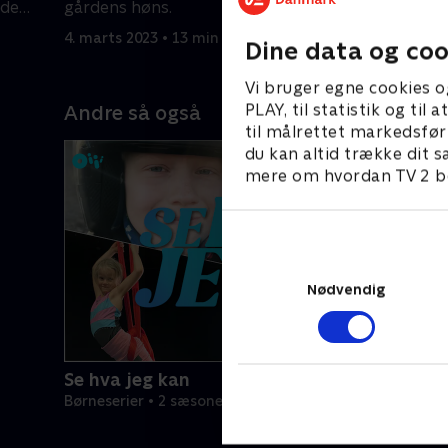
nde
gårdens høns.
låge til f
grøntsage
4. marts 2023 • 13 min
30. juli 20
Dine data og coo
Vi bruger egne cookies o
PLAY, til statistik og ti
Andre så også
til målrettet markedsfør
du kan altid trække dit s
mere om hvordan TV 2 be
Nødvendig
Se hva jeg kan
Børneserier • 2 sæsoner