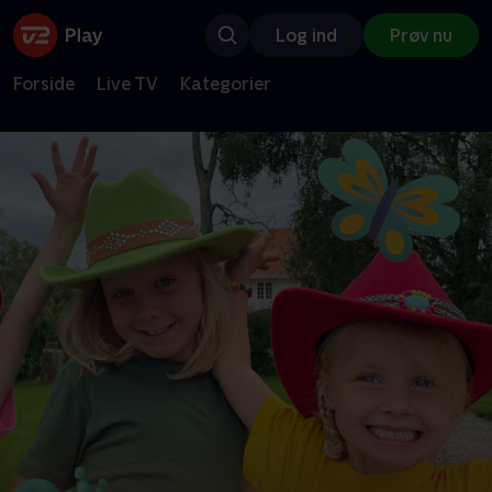
Log ind
Prøv nu
Forside
Live TV
Kategorier