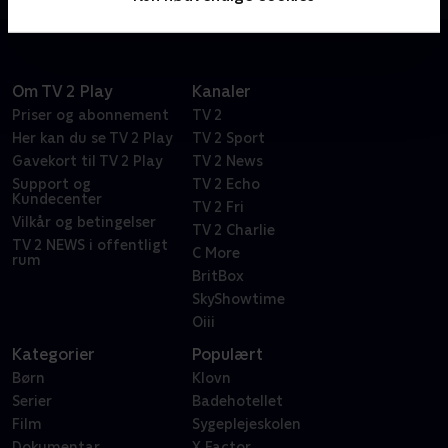
Om TV 2 Play
Kanaler
Priser og abonnement
TV 2
Her kan du se TV 2 Play
TV 2 Sport
Gavekort til TV 2 Play
TV 2 News
Support og
TV 2 Echo
Kundecenter
TV 2 Fri
Vilkår og betingelser
TV 2 Charlie
TV 2 NEWS i offentligt
C More
rum
BritBox
SkyShowtime
Oiii
Kategorier
Populært
Børn
Klovn
Serier
Badehotellet
Film
Sygeplejeskolen
Dokumentar
X Factor