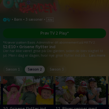
•
Børn
•
3 sæsoner
•
Prøv TV 2 Play*
*Kræver pakken Basis. Administrer dit abonnement på Mit TV 2.
S2:E10 • Grisene flytter ind
Der har ikke været grise på Oiii-gården, siden de blev slagtet til
jul. Men i dag er dagen, hvor nye grise flytter ind på
...
Læs mere
Sæson 1
Sæson 2
Sæson 3
10. Grisene flytter ind
11. Bliver venner med