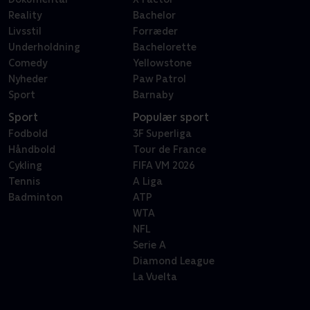
Reality
Bachelor
Livsstil
Forræder
Underholdning
Bachelorette
Comedy
Yellowstone
Nyheder
Paw Patrol
Sport
Barnaby
Sport
Populær sport
Fodbold
3F Superliga
Håndbold
Tour de France
Cykling
FIFA VM 2026
Tennis
A Liga
Badminton
ATP
WTA
NFL
Serie A
Diamond League
La Vuelta