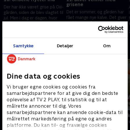
grisene
Der har ikke været grise på Oiii-
Det er sommer, og gården har
gården, siden de blev slagtet til
fået mange nye kalve. Det giver
jul. Men i dag er dagen, hvor
problemer, når køerne skal
nye grise flytter ind på gården
flytte græsareal, for kalvene
og ind i griseslottet.
21. juni 2025 • 15 min
stikker af og bliver væk fra
21. juni 2025 • 15 min
deres mødre.
Samtykke
Detaljer
Om
Andre så også
Dine data og cookies
Vi bruger egne cookies og cookies fra
samarbejdspartnere for at give dig den bedste
oplevelse af TV 2 PLAY, til statistik og til at
målrette annoncer til dig. Vores
samarbejdspartnere kan anvende cookie-data til
Se hva jeg kan
Kæmpemaskin
målrettet markedsføring på egne og andres
Børneserier • 2 sæsoner
Børneserier • 1
platforme. Du kan til- og fravælge cookies