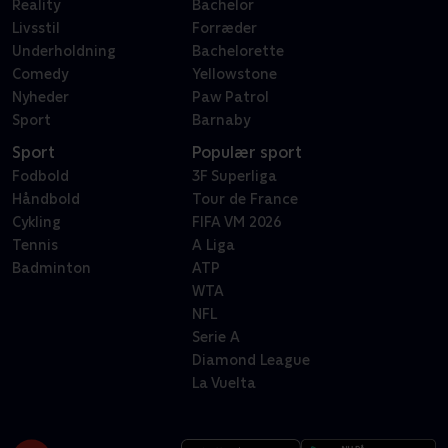
Reality
Bachelor
Livsstil
Forræder
Underholdning
Bachelorette
Comedy
Yellowstone
Nyheder
Paw Patrol
Sport
Barnaby
Sport
Populær sport
Fodbold
3F Superliga
Håndbold
Tour de France
Cykling
FIFA VM 2026
Tennis
A Liga
Badminton
ATP
WTA
NFL
Serie A
Diamond League
La Vuelta