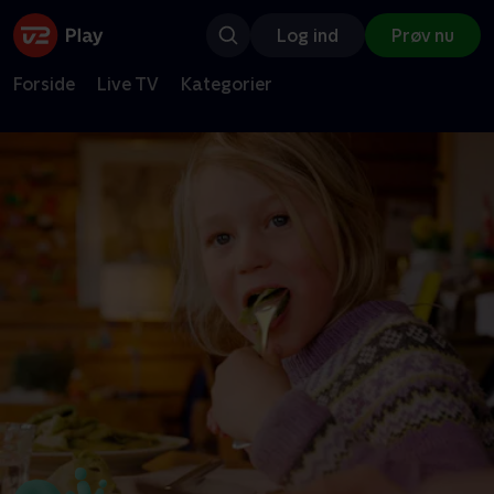
Log ind
Prøv nu
Forside
Live TV
Kategorier