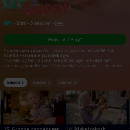
•
Børn
•
3 sæsoner
•
Prøv TV 2 Play*
*Kræver pakken Basis. Administrer dit abonnement på Mit TV 2.
S1:E13 • Grønne pandekager
Thorvald og familien skal lave pandekager, men ikke helt
almindelige pandekager. De vil nemlig lave grønne
...
Læs mere
Sæson 1
Sæson 2
Sæson 3
13. Grønne pandekager
14. Påskefrokost