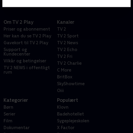
Om TV 2 Play
Kanaler
Priser og abonnement
TV 2
Her kan du se TV 2 Play
TV 2 Sport
Gavekort til TV 2 Play
TV 2 News
Support og
TV 2 Echo
Kundecenter
TV 2 Fri
Vilkår og betingelser
TV 2 Charlie
TV 2 NEWS i offentligt
C More
rum
BritBox
SkyShowtime
Oiii
Kategorier
Populært
Børn
Klovn
Serier
Badehotellet
Film
Sygeplejeskolen
Dokumentar
X Factor