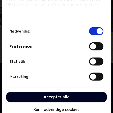
tilbage ved at klikke på ’Cookie-indstillinger’ i
bunden af siden. Læs mere om hvordan TV 2
behandler dine oplysninger i
TV 2s privatlivspolitik
.
Samtykkevalg
Nødvendig
Præferencer
Statistik
Om Oiii-Gården
Velkommen til Oiii-Gården! Her er der altid nok at
Marketing
gøre for hele familien, hvor både store og små kan
bidrage til de forskellige gøremål. Hver årstid byder
på nye udfordringer, så både planter, dyr og
Acceptér alle
mennesker kan trives bedst muligt og være helt klar
til den næste sæson.
Kun nødvendige cookies