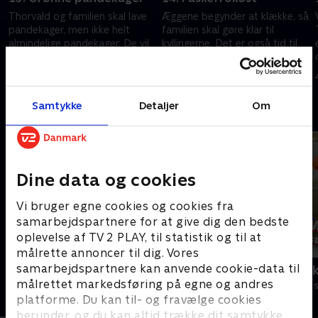
Thorvald og familien skal lave
Æggene begynder at klække, så
pandekager, men ikke helt
familien skal gøre klar til
almindelige pandekager. De vil
kyllingerne. Det er også tid til
nemlig lave grønne pandekager,
den store påskejagt. Mon det
som de farver med
lykkes at finde det lækre
4. marts 2023 • 12 min
4. marts 2023 • 14 min
brændenælder.
påskeæg?
Samtykke
Detaljer
Om
Andre så også
Dine data og cookies
Vi bruger egne cookies og cookies fra
samarbejdspartnere for at give dig den bedste
oplevelse af TV 2 PLAY, til statistik og til at
målrette annoncer til dig. Vores
samarbejdspartnere kan anvende cookie-data til
Se hva jeg kan
Kæmpemaskin
målrettet markedsføring på egne og andres
Børneserier • 2 sæsoner
Børneserier • 1
platforme. Du kan til- og fravælge cookies
herunder, og du kan altid trække dit samtykke