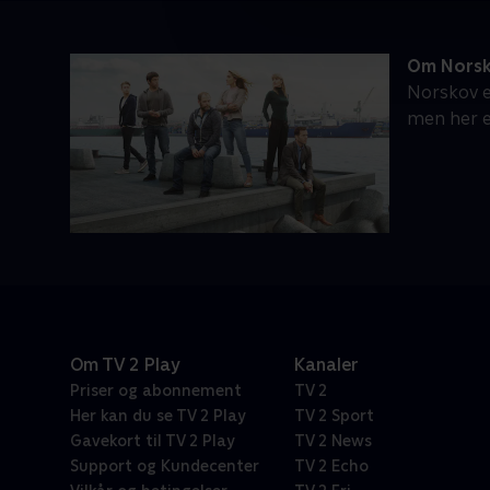
Om Nors
Norskov e
men her e
Om TV 2 Play
Kanaler
Priser og abonnement
TV 2
Her kan du se TV 2 Play
TV 2 Sport
Gavekort til TV 2 Play
TV 2 News
Support og Kundecenter
TV 2 Echo