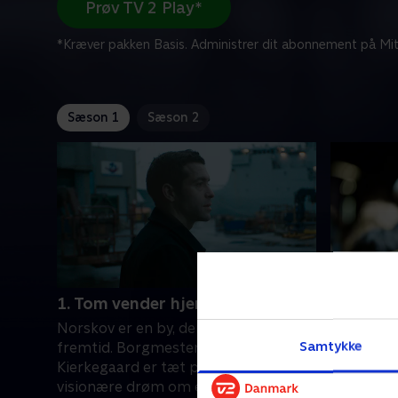
Prøv TV 2 Play*
*Kræver pakken Basis. Administrer dit abonnement på Mit
Sæson 1
Sæson 2
1. Tom vender hjem
2. Diana
Norskov er en by, der kæmper for sin
Casper be
Samtykke
fremtid. Borgmester Martin
hanke op 
Kierkegaard er tæt på at realisere sin
har ikke 
visionære drøm om en klimahavn, der
den vrede