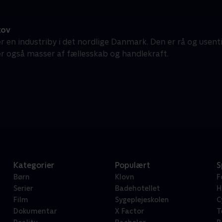
kov
r en industriby i det nordlige Danmark. Den er rå og usenti
r også masser af fællesskab og handlekraft.
Kategorier
Populært
S
Børn
Klovn
F
Serier
Badehotellet
H
Film
Sygeplejeskolen
C
Dokumentar
X Factor
T