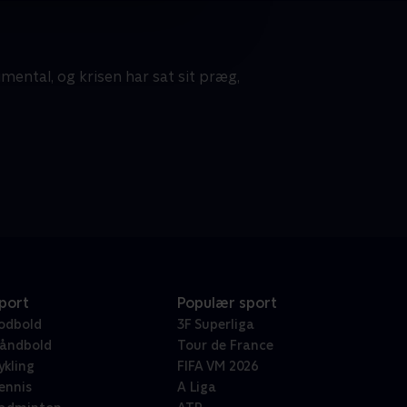
mental, og krisen har sat sit præg,
port
Populær sport
odbold
3F Superliga
åndbold
Tour de France
ykling
FIFA VM 2026
ennis
A Liga