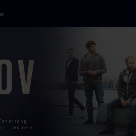
er
Den er rå og
er
...
Læs mere