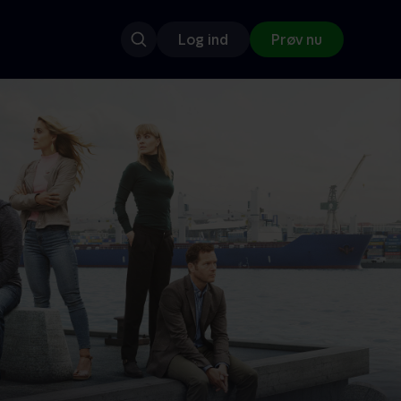
Log ind
Prøv nu