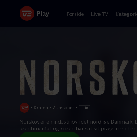
Forside
Live TV
Kategori
•
Drama
•
2 sæsoner
•
Norskov er en industriby i det nordlige Danmark. 
usentimental, og krisen har sat sit præg, men her 