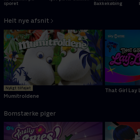
sporet
Bakkekøbing
Helt nye afsnit
Nyligt tilføjet
That Girl Lay 
Mumitroldene
Bomstærke piger