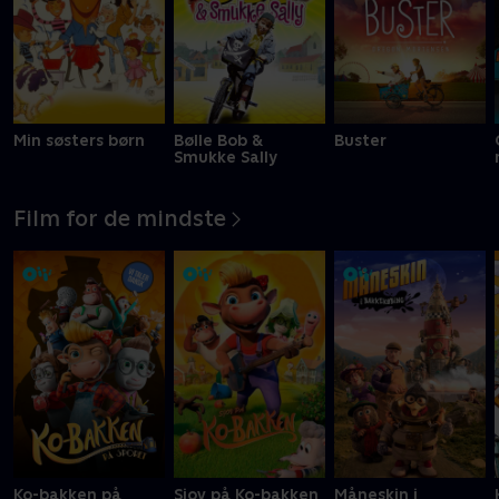
Min søsters børn
Bølle Bob &
Buster
Smukke Sally
Film for de mindste
Ko-bakken på
Sjov på Ko-bakken
Måneskin i