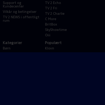
Support og
TV 2 Echo
Kundecenter
TV 2 Fri
Vilkår og betingelser
TV 2 Charlie
TV 2 NEWS i offentligt
C More
rum
BritBox
SkyShowtime
Oiii
Kategorier
Populært
Børn
Klovn
Serier
Badehotellet
Film
Sygeplejeskolen
Dokumentar
X Factor
Reality
Bachelor
Livsstil
Forræder
Underholdning
Bachelorette
Comedy
Yellowstone
Nyheder
Paw Patrol
Sport
Barnaby
Sport
Populær sport