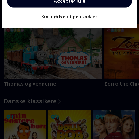
Acceptér alle
Kendt fra legetøjshylden
Kun nødvendige cookies
Thomas og vennerne
Zorro the Chr
Danske klassikere