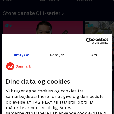
Store danske Oiii-serier
Samtykke
Detaljer
Om
Slikbyggerne
Kæmpemaskin
Dine data og cookies
Fede film - se dem med SkyShowtime
Vi bruger egne cookies og cookies fra
samarbejdspartnere for at give dig den bedste
oplevelse af TV 2 PLAY, til statistik og til at
målrette annoncer til dig. Vores
samarbejdspartnere kan anvende cookie-data til