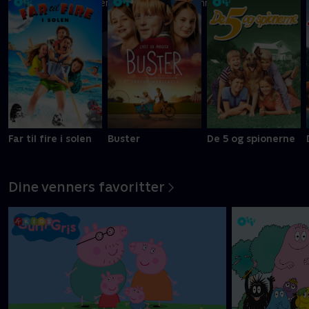
Ni kreative børn kæmper om at blive Danmarks vildeste
slikbygger
Mere info
Far til fire i solen
Buster
De 5 og spionerne
Dine venners favoritter