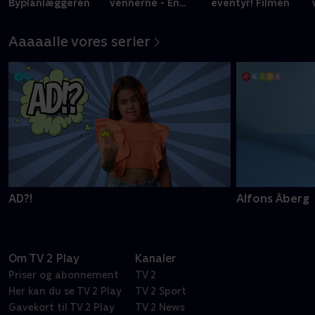
Byplanlæggeren
vennerne - En
eventyr! Filmen
historie om mod
Aaaaalle vores serier
AD?!
Alfons Åberg
Om TV 2 Play
Kanaler
Priser og abonnement
TV 2
Her kan du se TV 2 Play
TV 2 Sport
Gavekort til TV 2 Play
TV 2 News