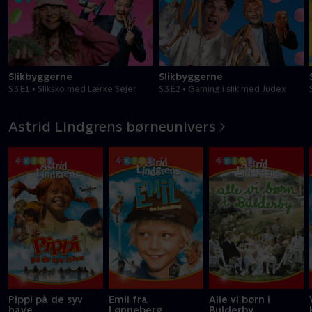
Slikbyggerne
Slikbyggerne
S3:E1 • Sliksko med Lærke Sejer
S3:E2 • Gaming i slik med Judex
Astrid Lindgrens børneunivers
Pippi på de syv
Emil fra
Alle vi børn i
have
Lønneberg
Bulderby