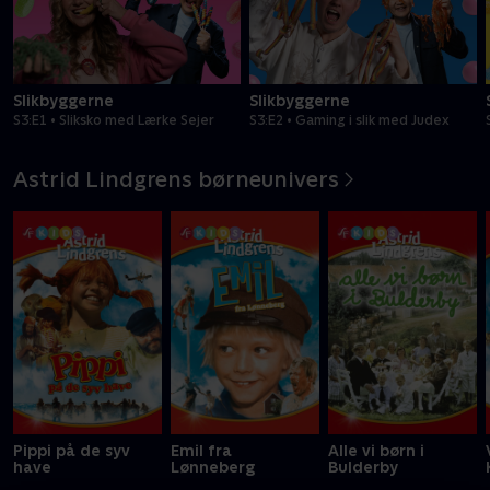
Slikbyggerne
Slikbyggerne
S3:E1 • Sliksko med Lærke Sejer
S3:E2 • Gaming i slik med Judex
Astrid Lindgrens børneunivers
Pippi på de syv
Emil fra
Alle vi børn i
have
Lønneberg
Bulderby