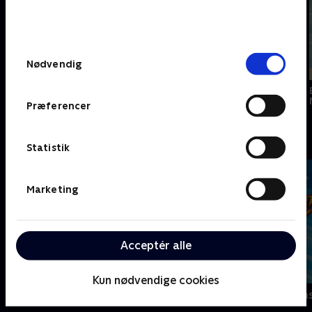
bunden af siden. Læs mere om hvordan TV 2
behandler dine oplysninger i
TV 2s privatlivspolitik
.
Samtykkevalg
Nødvendig
Nyligt tilføjet
Nyligt tilføjet
Sonic the
Hedgehog 2
Turbo
Felix the Cat Saves
Christmas
Præferencer
Sjove serier - se dem med SkyShowtime
Statistik
Marketing
Acceptér alle
Kun nødvendige cookies
PAW Patrol
Blaze og mon