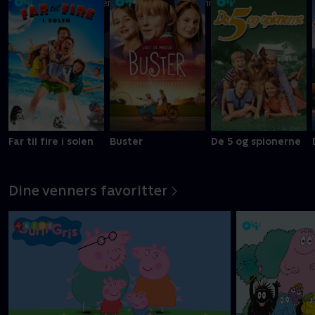
Ni kreative børn kæmper om at blive Danmarks vildeste
slikbygger
Mere info
Far til fire i solen
Buster
De 5 og spionerne
Dine venners favoritter