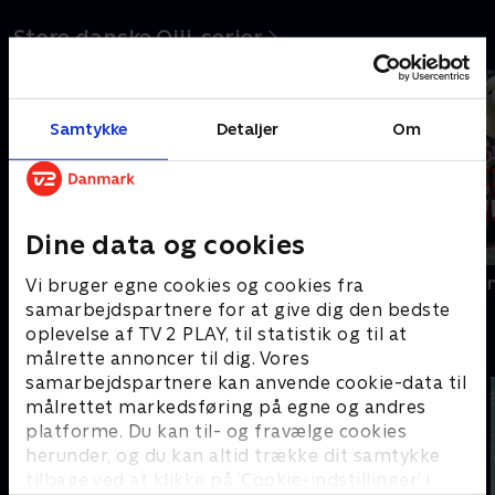
Store danske Oiii-serier
Samtykke
Detaljer
Om
Dine data og cookies
Slikbyggerne
Kæmpemaskin
Vi bruger egne cookies og cookies fra
samarbejdspartnere for at give dig den bedste
oplevelse af TV 2 PLAY, til statistik og til at
Fede film - se dem med SkyShowtime
målrette annoncer til dig. Vores
samarbejdspartnere kan anvende cookie-data til
målrettet markedsføring på egne og andres
platforme. Du kan til- og fravælge cookies
herunder, og du kan altid trække dit samtykke
tilbage ved at klikke på ’Cookie-indstillinger’ i