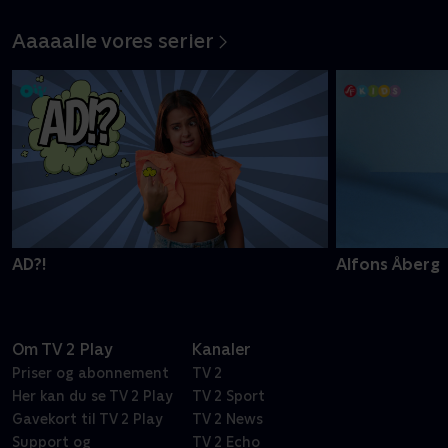
historie om mod
Aaaaalle vores serier
AD?!
Alfons Åberg
Om TV 2 Play
Kanaler
Priser og abonnement
TV 2
Her kan du se TV 2 Play
TV 2 Sport
Gavekort til TV 2 Play
TV 2 News
Support og
TV 2 Echo