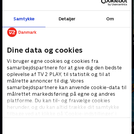
Samtykke
Detaljer
Om
Nyligt tilføjet
Nyligt tilføjet
Sonic the
Hedgehog 2
Turbo
Felix the Cat Saves
Christmas
Dine data og cookies
Sjove serier - se dem med SkyShowtime
Vi bruger egne cookies og cookies fra
samarbejdspartnere for at give dig den bedste
oplevelse af TV 2 PLAY, til statistik og til at
målrette annoncer til dig. Vores
samarbejdspartnere kan anvende cookie-data til
målrettet markedsføring på egne og andres
platforme. Du kan til- og fravælge cookies
herunder, og du kan altid trække dit samtykke
tilbage ved at klikke på ’Cookie-indstillinger’ i
bunden af siden. Læs mere om hvordan TV 2
PAW Patrol
Blaze og mon
behandler dine oplysninger i
TV 2s privatlivspolitik
.