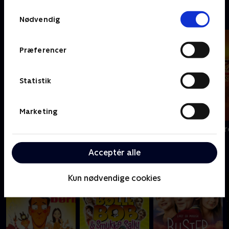
Samtykkevalg
Kendt fra legetøjshylden
Nødvendig
Præferencer
Statistik
Marketing
Thomas og vennerne
Zorro the Chr
Acceptér alle
Danske klassikere
Kun nødvendige cookies