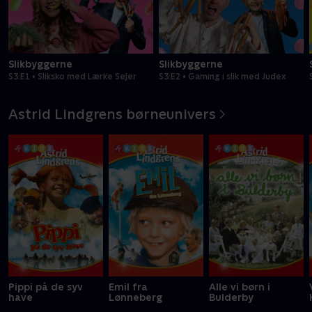
Slikbyggerne
Slikbyggerne
S3:E1 • Sliksko med Lærke Sejer
S3:E2 • Gaming i slik med Judex
Astrid Lindgrens børneunivers
Pippi på de syv
Emil fra
Alle vi børn i
have
Lønneberg
Bulderby