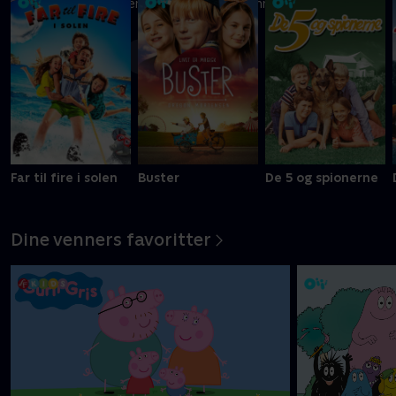
Ni kreative børn kæmper om at blive Danmarks vildeste
slikbygger
Mere info
Far til fire i solen
Buster
De 5 og spionerne
Dine venners favoritter