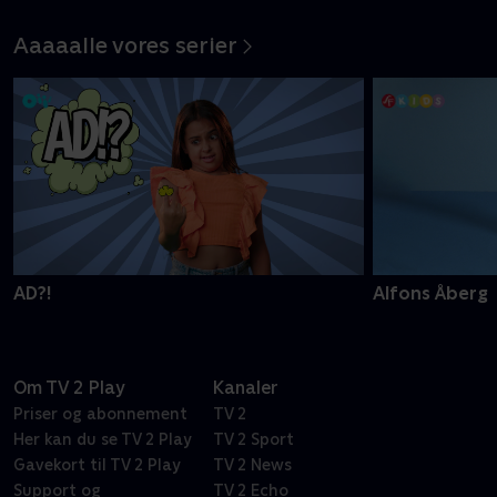
historie om mod
Aaaaalle vores serier
AD?!
Alfons Åberg
Om TV 2 Play
Kanaler
Priser og abonnement
TV 2
Her kan du se TV 2 Play
TV 2 Sport
Gavekort til TV 2 Play
TV 2 News
Support og
TV 2 Echo