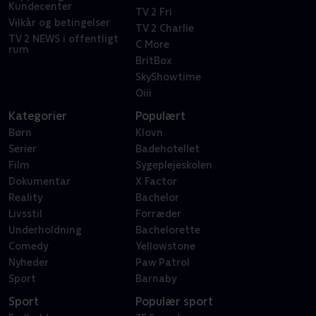
Kundecenter
TV 2 Fri
Vilkår og betingelser
TV 2 Charlie
TV 2 NEWS i offentligt
C More
rum
BritBox
SkyShowtime
Oiii
Kategorier
Populært
Børn
Klovn
Serier
Badehotellet
Film
Sygeplejeskolen
Dokumentar
X Factor
Reality
Bachelor
Livsstil
Forræder
Underholdning
Bachelorette
Comedy
Yellowstone
Nyheder
Paw Patrol
Sport
Barnaby
Sport
Populær sport