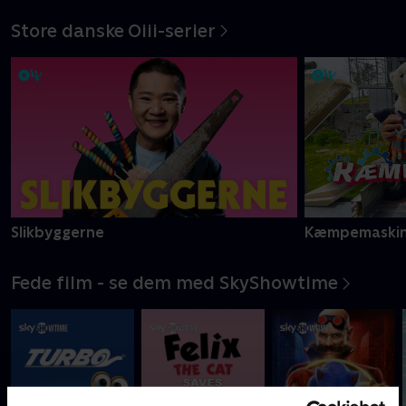
Store danske Oiii-serier
Slikbyggerne
Kæmpemaskin
Fede film - se dem med SkyShowtime