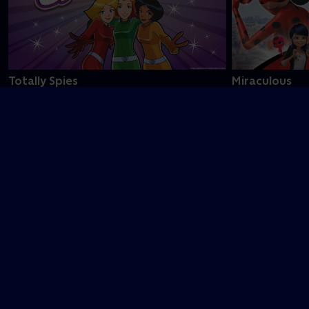
Totally Spies
Miraculous
Film med fuld fart på
Asterix -
Thomas &
Stor verden! Store
Byplanlæggeren
vennerne - En
eventyr! Filmen