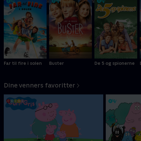
Ni kreative børn kæmper om at blive Danmarks vildeste
slikbygger
Mere info
Far til fire i solen
Buster
De 5 og spionerne
Dine venners favoritter