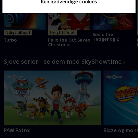
Kun nødvendige cookies
Nyligt tilføjet
Nyligt tilføjet
Sonic the
Hedgehog 2
Turbo
Felix the Cat Saves
Christmas
Sjove serier - se dem med SkyShowtime
PAW Patrol
Blaze og mon