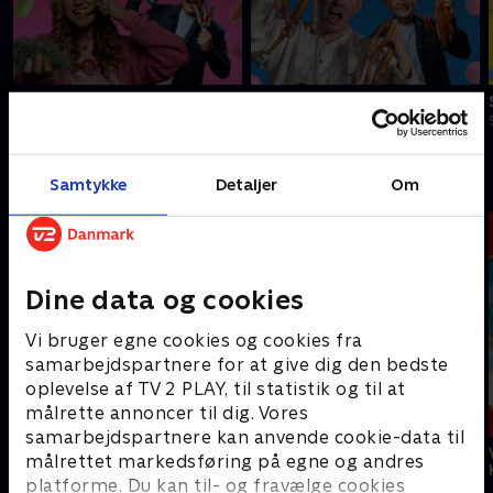
Slikbyggerne
Slikbyggerne
S3:E1 • Sliksko med Lærke Sejer
S3:E2 • Gaming i slik med Judex
Astrid Lindgrens børneunivers
Samtykke
Detaljer
Om
Dine data og cookies
Vi bruger egne cookies og cookies fra
samarbejdspartnere for at give dig den bedste
oplevelse af TV 2 PLAY, til statistik og til at
målrette annoncer til dig. Vores
samarbejdspartnere kan anvende cookie-data til
Pippi på de syv
Emil fra
Alle vi børn i
målrettet markedsføring på egne og andres
have
Lønneberg
Bulderby
platforme. Du kan til- og fravælge cookies