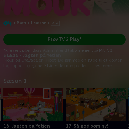
•
Børn
•
1 sæson
•
Prøv TV 2 Play*
*Kræver pakken Basis. Administrer dit abonnement på Mit TV 2.
S1:E16 • Jagten på Yetien
Mouk og Chavapa er i Tibet. De går med en guide til et kloster
højt oppe i bjergene. Støder de mon på den
...
Læs mere
Sæson 1
16. Jagten på Yetien
17. Så god som ny!