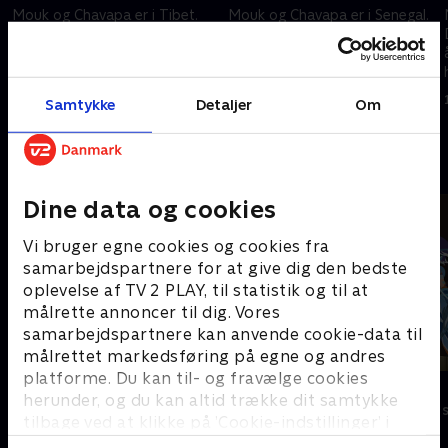
.
Mouk og Chavapa er i Tibet.
Mouk og Chavapa er i Senegal.
De går med en guide til et
Mouk ødelægger ved et uheld
n
kloster højt oppe i bjergene.
kurven på Boubas cykel. Hr.
Støder de mon på den
Diallo råder dem til at besøge
afskyelige snemand, eller er det
en troldmand, der giver ting nyt
9. februar 2013 • 11 min
10. februar 2013 • 11 min
Samtykke
Detaljer
Om
bare et sagn?
liv.
Andre så også
Dine data og cookies
Vi bruger egne cookies og cookies fra
samarbejdspartnere for at give dig den bedste
oplevelse af TV 2 PLAY, til statistik og til at
målrette annoncer til dig. Vores
samarbejdspartnere kan anvende cookie-data til
målrettet markedsføring på egne og andres
platforme. Du kan til- og fravælge cookies
Louie
Mysticons
herunder, og du kan altid trække dit samtykke
Børneserier • 1 sæsoner
Børneserier • 1
tilbage ved at klikke på ’Cookie-indstillinger’ i
bunden af siden. Læs mere om hvordan TV 2