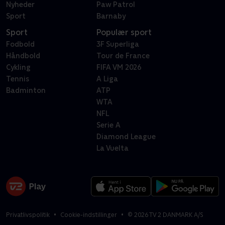
Nyheder
Paw Patrol
Sport
Barnaby
Sport
Populær sport
Fodbold
3F Superliga
Håndbold
Tour de France
Cykling
FIFA VM 2026
Tennis
A Liga
Badminton
ATP
WTA
NFL
Serie A
Diamond League
La Vuelta
Privatlivspolitik
Cookie-indstillinger
©
2026
TV 2 DANMARK A/S