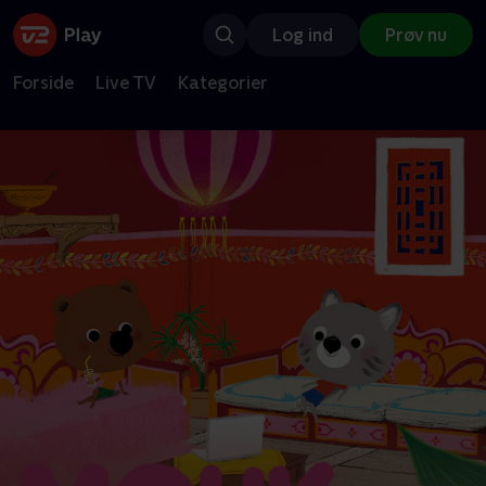
Log ind
Prøv nu
Forside
Live TV
Kategorier