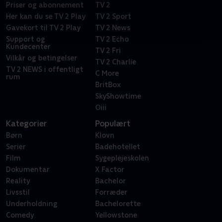
Priser og abonnement
TV 2
Her kan du se TV 2 Play
TV 2 Sport
Gavekort til TV 2 Play
TV 2 News
Support og
TV 2 Echo
Kundecenter
TV 2 Fri
Vilkår og betingelser
TV 2 Charlie
TV 2 NEWS i offentligt
C More
rum
BritBox
SkyShowtime
Oiii
Kategorier
Populært
Børn
Klovn
Serier
Badehotellet
Film
Sygeplejeskolen
Dokumentar
X Factor
Reality
Bachelor
Livsstil
Forræder
Underholdning
Bachelorette
Comedy
Yellowstone