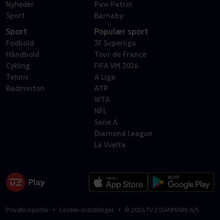
Nyheder
Paw Patrol
Sport
Barnaby
Sport
Populær sport
Fodbold
3F Superliga
Håndbold
Tour de France
Cykling
FIFA VM 2026
Tennis
A Liga
Badminton
ATP
WTA
NFL
Serie A
Diamond League
La Vuelta
Privatlivspolitik
Cookie-indstillinger
©
2026
TV 2 DANMARK A/S