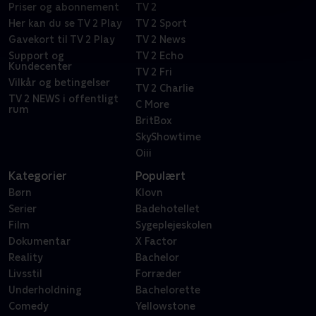
Priser og abonnement
TV 2
Her kan du se TV 2 Play
TV 2 Sport
Gavekort til TV 2 Play
TV 2 News
Support og
TV 2 Echo
Kundecenter
TV 2 Fri
Vilkår og betingelser
TV 2 Charlie
TV 2 NEWS i offentligt
C More
rum
BritBox
SkyShowtime
Oiii
Kategorier
Populært
Børn
Klovn
Serier
Badehotellet
Film
Sygeplejeskolen
Dokumentar
X Factor
Reality
Bachelor
Livsstil
Forræder
Underholdning
Bachelorette
Comedy
Yellowstone