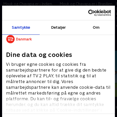
Mouk og Chavapa er i Indien.
Mouk og Chavapa er i Brasilien.
De vil gerne deltage i den
De vil ikke gå glip af den store
berømte holi-fest, men de ved
fodboldkamp i fjernsynet, men
ikke præcist, hvad det handler
da en albatros rykker på
om. Heldigvis kan Kalpita guide
fjersynsantennen, forsvinder
3. februar 2013 • 11 min
9. februar 2013 • 11 min
Samtykke
Detaljer
Om
dem.
billedet.
Andre så også
Dine data og cookies
Vi bruger egne cookies og cookies fra
samarbejdspartnere for at give dig den bedste
oplevelse af TV 2 PLAY, til statistik og til at
målrette annoncer til dig. Vores
samarbejdspartnere kan anvende cookie-data til
målrettet markedsføring på egne og andres
platforme. Du kan til- og fravælge cookies
Peddersen & Findus
Louie
herunder, og du kan altid trække dit samtykke
Børneserier • 2 sæsoner
Børneserier • 1
tilbage ved at klikke på ’Cookie-indstillinger’ i
bunden af siden. Læs mere om hvordan TV 2