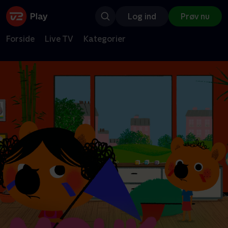
Log ind
Prøv nu
Forside
Live TV
Kategorier