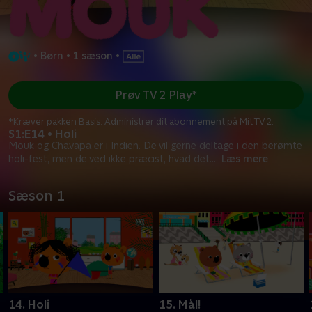
•
Børn
•
1 sæson
•
Prøv TV 2 Play*
*Kræver pakken Basis. Administrer dit abonnement på Mit TV 2.
S1:E14 • Holi
Mouk og Chavapa er i Indien. De vil gerne deltage i den berømte
holi-fest, men de ved ikke præcist, hvad det
...
Læs mere
Sæson 1
14. Holi
15. Mål!