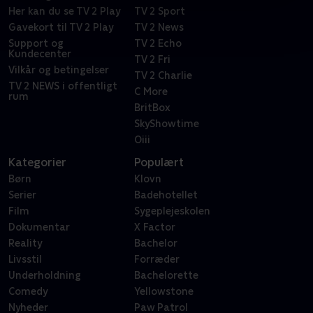
Her kan du se TV 2 Play
TV 2 Sport
Gavekort til TV 2 Play
TV 2 News
Support og
TV 2 Echo
Kundecenter
TV 2 Fri
Vilkår og betingelser
TV 2 Charlie
TV 2 NEWS i offentligt
C More
rum
BritBox
SkyShowtime
Oiii
Kategorier
Populært
Børn
Klovn
Serier
Badehotellet
Film
Sygeplejeskolen
Dokumentar
X Factor
Reality
Bachelor
Livsstil
Forræder
Underholdning
Bachelorette
Comedy
Yellowstone
Nyheder
Paw Patrol