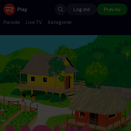
Log ind
Prøv nu
Forside
Live TV
Kategorier