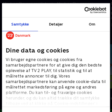
Mouk og Chavapa er i Vietnam.
Mouk og Chavapa er i
De løber rundt i rismarkerne og
Darjeeling i Indien. Popo og
leger, men Lin Hue må hjælpe
Mita beder dem tage billeder
e
sine nye venner med at rette
af tehøsten til en
deres fejl og redde fiskene.
præsentation, de skal lave i
Samtykke
Detaljer
Om
2. februar 2013 • 11 min
3. februar 2013 • 11 min
skolen.
Andre så også
Dine data og cookies
Vi bruger egne cookies og cookies fra
samarbejdspartnere for at give dig den bedste
oplevelse af TV 2 PLAY, til statistik og til at
målrette annoncer til dig. Vores
samarbejdspartnere kan anvende cookie-data til
målrettet markedsføring på egne og andres
platforme. Du kan til- og fravælge cookies
Peddersen & Findus
Louie
herunder, og du kan altid trække dit samtykke
Børneserier • 2 sæsoner
Børneserier • 1
tilbage ved at klikke på ’Cookie-indstillinger’ i
bunden af siden. Læs mere om hvordan TV 2