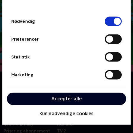
behandler dine oplysninger i
TV 2s privatlivspolitik
.
Samtykkevalg
Nødvendig
Præferencer
Statistik
Marketing
Om Mouk
Mouk og Chavapa er to venner, der rejser verden
rundt for at møde nye venner og eventyr.
Acceptér alle
Kun nødvendige cookies
Om TV 2 Play
Kanaler
Priser og abonnement
TV 2