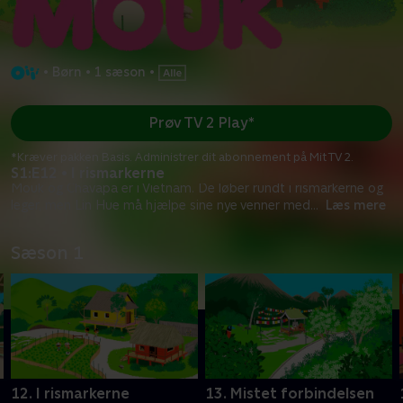
•
Børn
•
1 sæson
•
Prøv TV 2 Play*
*Kræver pakken Basis. Administrer dit abonnement på Mit TV 2.
S1:E12 • I rismarkerne
Mouk og Chavapa er i Vietnam. De løber rundt i rismarkerne og
leger, men Lin Hue må hjælpe sine nye venner med
...
Læs mere
Sæson 1
12. I rismarkerne
13. Mistet forbindelsen