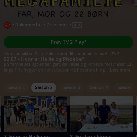
•
Dokumentar
•
7 sæsoner
•
Prøv TV 2 Play*
*Kræver pakken Basis. Administrer dit abonnement på Mit TV 2.
S2:E7 • Hvor er Hallie og Phoebe?
En familieudflugt ender galt, da Hallie og Phoebe forsvinder. 11-
årige Tilly frygter en konsultation på hospitalet, og
...
Læs mere
Sæson 1
Sæson 2
Sæson 3
Sæson 4
Sæson 5
7. Hvor er Hallie og
8. En stor chance