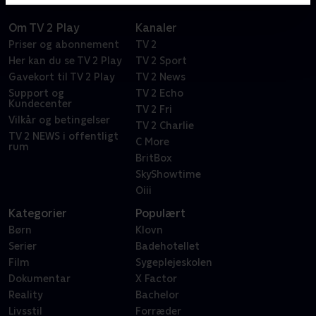
Om TV 2 Play
Kanaler
Priser og abonnement
TV 2
Her kan du se TV 2 Play
TV 2 Sport
Gavekort til TV 2 Play
TV 2 News
Support og
TV 2 Echo
Kundecenter
TV 2 Fri
Vilkår og betingelser
TV 2 Charlie
TV 2 NEWS i offentligt
C More
rum
BritBox
SkyShowtime
Oiii
Kategorier
Populært
Børn
Klovn
Serier
Badehotellet
Film
Sygeplejeskolen
Dokumentar
X Factor
Reality
Bachelor
Livsstil
Forræder