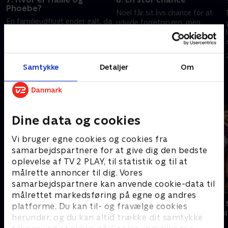
Phoebe?
Noel får sit livs chance for at
En familieudflugt ender galt, da
udvide forretningen, men
Hallie og Phoebe forsvinder.
holder nerverne, når han skal
11-årige Tilly frygter en
møde en potentiel kunde? Sue
konsultation på hospitalet, og
sætter skik på familiens tyran
16. maj 2022 • 43 min
Noel fordeler børnenes huslige
af en hund.
9. maj 2022 • 43 min
Samtykke
Detaljer
Om
pligter.
Andre så også
Dine data og cookies
Vi bruger egne cookies og cookies fra
samarbejdspartnere for at give dig den bedste
oplevelse af TV 2 PLAY, til statistik og til at
målrette annoncer til dig. Vores
samarbejdspartnere kan anvende cookie-data til
målrettet markedsføring på egne og andres
Megafamilie - mor, far og 16 børn
24 timer på
platforme. Du kan til- og fravælge cookies
Dokumentar • 1 sæsoner
Dokumentar • 4
herunder, og du kan altid trække dit samtykke