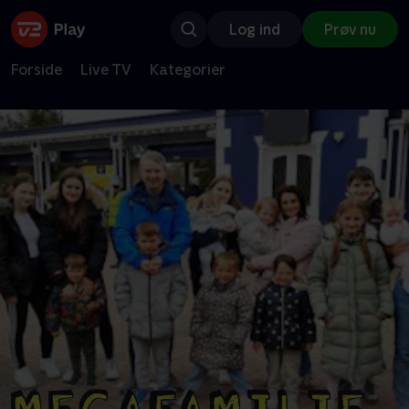
Log ind
Prøv nu
Forside
Live TV
Kategorier