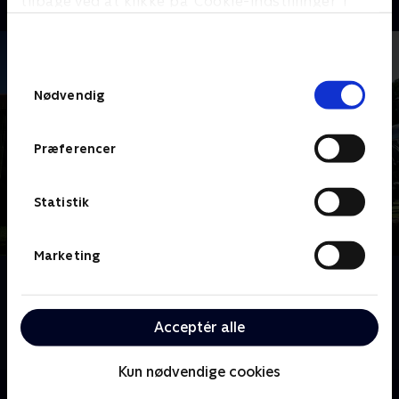
tilbage ved at klikke på ’Cookie-indstillinger’ i
bunden af siden. Læs mere om hvordan TV 2
behandler dine oplysninger i
TV 2s privatlivspolitik
.
Samtykkevalg
Nødvendig
Præferencer
Statistik
Marketing
Om Megafamilie - far, mor og 22 børn
Mød familien Radford, Storbritanniens største
familie. Noel og Sue har 22 børn i alle aldre. Følg med
Acceptér alle
i deres travle liv på godt og ondt.
Kun nødvendige cookies