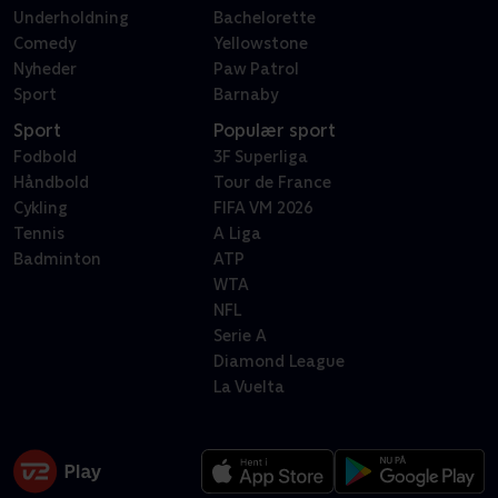
Underholdning
Bachelorette
Comedy
Yellowstone
Nyheder
Paw Patrol
Sport
Barnaby
Sport
Populær sport
Fodbold
3F Superliga
Håndbold
Tour de France
Cykling
FIFA VM 2026
Tennis
A Liga
Badminton
ATP
WTA
NFL
Serie A
Diamond League
La Vuelta