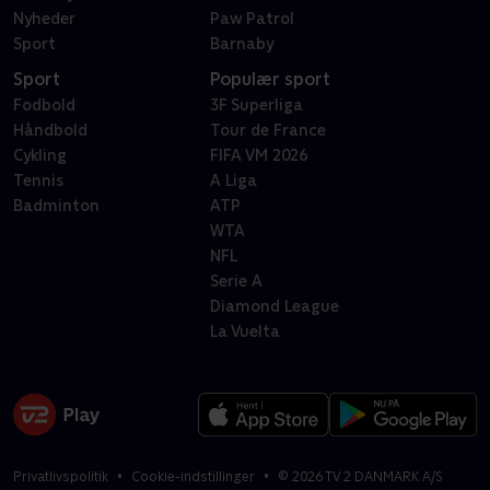
Nyheder
Paw Patrol
Sport
Barnaby
Sport
Populær sport
Fodbold
3F Superliga
Håndbold
Tour de France
Cykling
FIFA VM 2026
Tennis
A Liga
Badminton
ATP
WTA
NFL
Serie A
Diamond League
La Vuelta
Privatlivspolitik
Cookie-indstillinger
©
2026
TV 2 DANMARK A/S