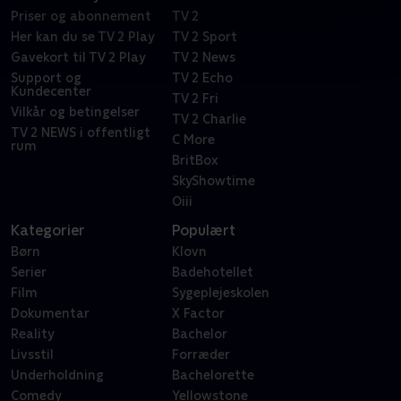
Priser og abonnement
TV 2
Her kan du se TV 2 Play
TV 2 Sport
Gavekort til TV 2 Play
TV 2 News
Support og
TV 2 Echo
Kundecenter
TV 2 Fri
Vilkår og betingelser
TV 2 Charlie
TV 2 NEWS i offentligt
C More
rum
BritBox
SkyShowtime
Oiii
Kategorier
Populært
Børn
Klovn
Serier
Badehotellet
Film
Sygeplejeskolen
Dokumentar
X Factor
Reality
Bachelor
Livsstil
Forræder
Underholdning
Bachelorette
Comedy
Yellowstone