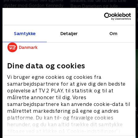
Beatles, når de to fans Line
dyster mod Gordon Kennedy
Baun Danielsen og Julie
sammen med holdkaptajnerne
Berthelsen tager turen ned af
8. september 2019 • 45 min
Hella Joof og Niels Olsen.
Penny Lane.
8. september 2019 • 45 min
?
Samtykke
Detaljer
Om
Andre så også
r
Dine data og cookies
Vi bruger egne cookies og cookies fra
samarbejdspartnere for at give dig den bedste
oplevelse af TV 2 PLAY, til statistik og til at
målrette annoncer til dig. Vores
samarbejdspartnere kan anvende cookie-data til
Hvem vil være millionær? Classic
Ordet er mit
målrettet markedsføring på egne og andres
Quiz-shows • 12 sæsoner
Quiz-shows • 5
platforme. Du kan til- og fravælge cookies
herunder, og du kan altid trække dit samtykke
tilbage ved at klikke på ’Cookie-indstillinger’ i