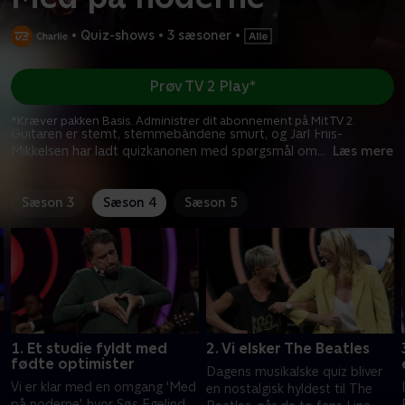
•
Quiz-shows
•
3 sæsoner
•
Prøv TV 2 Play*
*Kræver pakken Basis. Administrer dit abonnement på Mit TV 2.
Guitaren er stemt, stemmebåndene smurt, og Jarl Friis-
Mikkelsen har ladt quizkanonen med spørgsmål om
...
Læs mere
Sæson 3
Sæson 4
Sæson 5
1. Et studie fyldt med
2. Vi elsker The Beatles
fødte optimister
Dagens musikalske quiz bliver
Vi er klar med en omgang 'Med
en nostalgisk hyldest til The
på noderne', hvor Søs Egelind