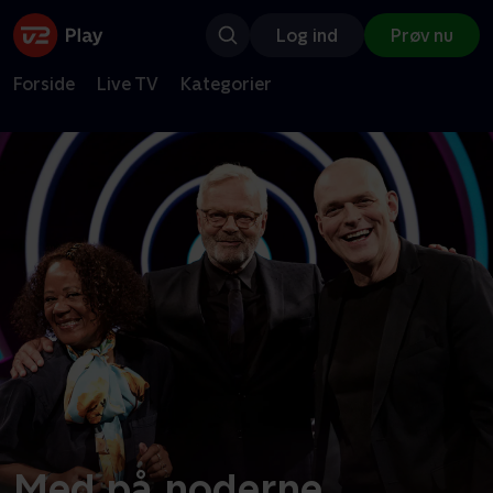
Log ind
Prøv nu
Forside
Live TV
Kategorier
Med på noderne