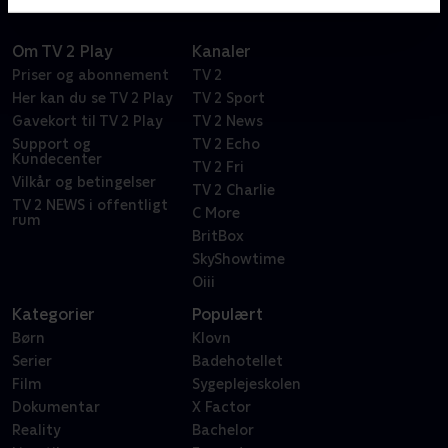
Om TV 2 Play
Kanaler
Priser og abonnement
TV 2
Her kan du se TV 2 Play
TV 2 Sport
Gavekort til TV 2 Play
TV 2 News
Support og
TV 2 Echo
Kundecenter
TV 2 Fri
Vilkår og betingelser
TV 2 Charlie
TV 2 NEWS i offentligt
C More
rum
BritBox
SkyShowtime
Oiii
Kategorier
Populært
Børn
Klovn
Serier
Badehotellet
Film
Sygeplejeskolen
Dokumentar
X Factor
Reality
Bachelor