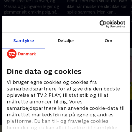
Sneen smelter i skoven, og
nemt, som man skulle tro. Især
Masha og pingvinen leger og
ikke når musikerne slet ikke kan
glemmer alt omkring sig, så
spille sammen. Men kan
i
Masha bliver syg. Er latter den
musikken bringe dem tættere
24. marts 2023 • 7 min
6. marts 2021 • 7 min
bedste medicin?.
sammen?
Andre så også
Samtykke
Detaljer
Om
Dine data og cookies
Vi bruger egne cookies og cookies fra
samarbejdspartnere for at give dig den bedste
oplevelse af TV 2 PLAY, til statistik og til at
målrette annoncer til dig. Vores
Gurli Gris
Barbapapa
samarbejdspartnere kan anvende cookie-data til
Børneserier • 4 sæsoner
Børneserier • 1
målrettet markedsføring på egne og andres
platforme. Du kan til- og fravælge cookies
herunder, og du kan altid trække dit samtykke