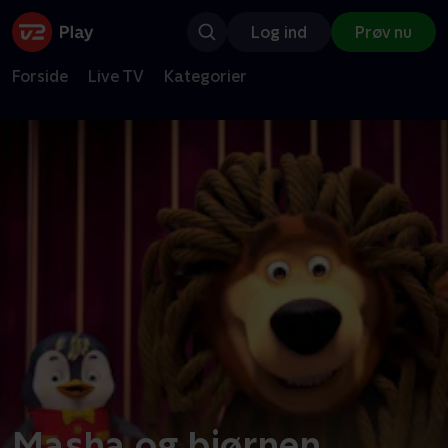
Log ind
Prøv nu
Forside
Live TV
Kategorier
Masha og bjørnen