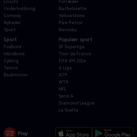
Livsstil
Forræder
Underholdning
Bachelorette
Comedy
Yellowstone
Nyheder
Paw Patrol
Sport
Barnaby
Sport
Populær sport
Fodbold
3F Superliga
Håndbold
Tour de France
Cykling
FIFA VM 2026
Tennis
A Liga
Badminton
ATP
WTA
NFL
Serie A
Diamond League
La Vuelta