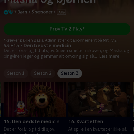
•
Børn
•
3 sæsoner
•
Prøv TV 2 Play*
*Kræver pakken Basis. Administrer dit abonnement på Mit TV 2.
S3:E15 • Den bedste medicin
Det er forår og tid til sjov. Sneen smelter i skoven, og Masha og
pingvinen leger og glemmer alt omkring sig, så
...
Læs mere
Sæson 1
Sæson 2
Sæson 3
15. Den bedste medicin
16. Kvartetten
Det er forår og tid til sjov.
At spille i en kvartet er ikke så