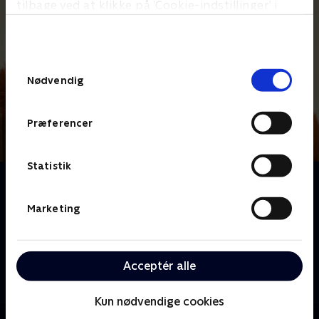
tilbage ved at klikke på ’Cookie-indstillinger’ i
bunden af siden. Læs mere om hvordan TV 2
behandler dine oplysninger i
TV 2s privatlivspolitik
.
Samtykkevalg
Nødvendig
Præferencer
Statistik
Om Masha og bjørnen
Mød Masha, der er energisk som syv vilde heste og
Marketing
ELSKER dyr. Desværre elsker dyr bare ikke Mashas
vilde humør! Men en dag, da Masha forvilder sig ud i
skoven, møder hun en ven for livet: Han er brun, han
Acceptér alle
har pels, og han er omtrent fem gange så stor som
Masha!
Kun nødvendige cookies