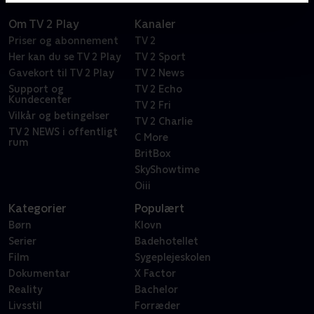
Om TV 2 Play
Kanaler
Priser og abonnement
TV 2
Her kan du se TV 2 Play
TV 2 Sport
Gavekort til TV 2 Play
TV 2 News
Support og
TV 2 Echo
Kundecenter
TV 2 Fri
Vilkår og betingelser
TV 2 Charlie
TV 2 NEWS i offentligt
C More
rum
BritBox
SkyShowtime
Oiii
Kategorier
Populært
Børn
Klovn
Serier
Badehotellet
Film
Sygeplejeskolen
Dokumentar
X Factor
Reality
Bachelor
Livsstil
Forræder