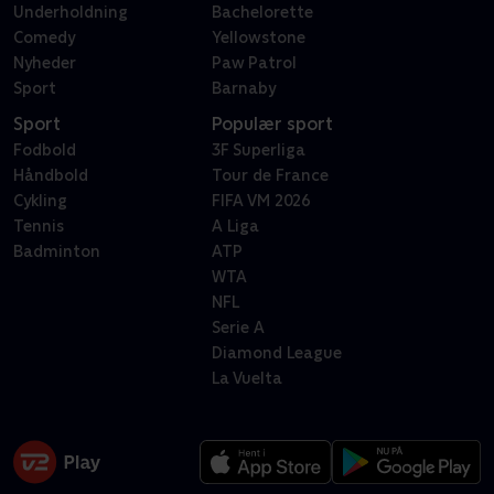
Underholdning
Bachelorette
Comedy
Yellowstone
Nyheder
Paw Patrol
Sport
Barnaby
Sport
Populær sport
Fodbold
3F Superliga
Håndbold
Tour de France
Cykling
FIFA VM 2026
Tennis
A Liga
Badminton
ATP
WTA
NFL
Serie A
Diamond League
La Vuelta