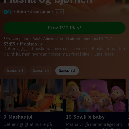
•
Børn
•
3 sæsoner
•
Prøv TV 2 Play*
*Kræver pakken Basis. Administrer dit abonnement på Mit TV 2.
S3:E9 • Mashas jul
Det er vigtigt at huske på, hvem ens venner er. Masha er næsten
klar til jul, men hvordan holder man fast i sine
...
Læs mere
Sæson 1
Sæson 2
Sæson 3
9. Mashas jul
10. Sov, lille baby
Det er vigtigt at huske på,
Masha vil gå i vinterhi ligesom