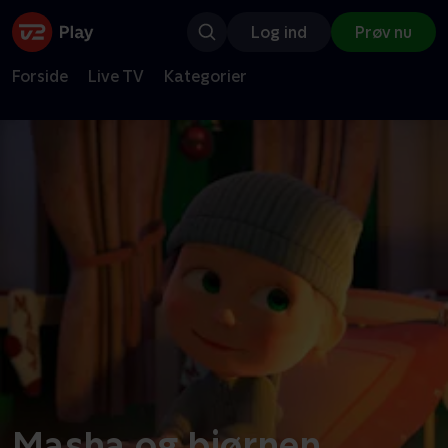
Log ind
Prøv nu
Forside
Live TV
Kategorier
Masha og bjørnen