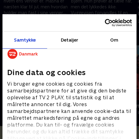
hvem ens venner er. Masha er
Bjørn. Hun prøver at tælle får,
næsten klar til jul, men hvordan
men det lykkedes ikke.
holder man fast i sine venner,
Vuggevisen forvandles til en
mens man jagter alle sine
sjov fest med masser af dans
6. marts 2021 • 7 min
6. marts 2021 • 6 min
juleønsker?
og sang!
Andre så også
Samtykke
Detaljer
Om
Dine data og cookies
Vi bruger egne cookies og cookies fra
samarbejdspartnere for at give dig den bedste
oplevelse af TV 2 PLAY, til statistik og til at
målrette annoncer til dig. Vores
Gurli Gris
Rasmus Klu
samarbejdspartnere kan anvende cookie-data til
Børneserier • 4 sæsoner
Børneserier • 3
målrettet markedsføring på egne og andres
platforme. Du kan til- og fravælge cookies
herunder, og du kan altid trække dit samtykke
tilbage ved at klikke på ’Cookie-indstillinger’ i