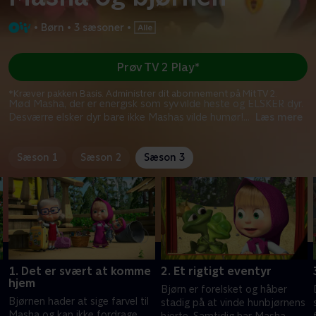
•
Børn
•
3 sæsoner
•
Prøv TV 2 Play*
*Kræver pakken Basis. Administrer dit abonnement på Mit TV 2.
Mød Masha, der er energisk som syv vilde heste og ELSKER dyr.
Desværre elsker dyr bare ikke Mashas vilde humør!
...
Læs mere
Sæson 1
Sæson 2
Sæson 3
1. Det er svært at komme
2. Et rigtigt eventyr
hjem
d
Bjørn er forelsket og håber
Bjørnen hader at sige farvel til
stadig på at vinde hunbjørnens
Masha og kan ikke fordrage,