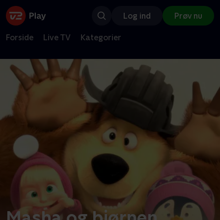
Log ind
Prøv nu
Forside
Live TV
Kategorier
Masha og bjørnen