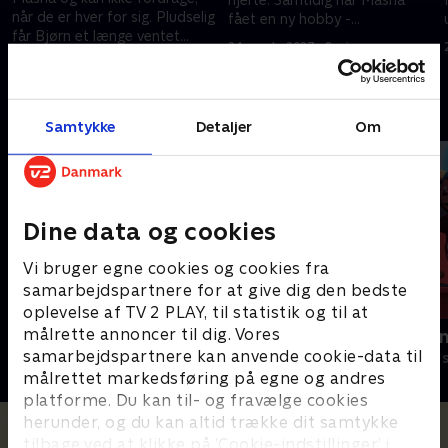
hjerte. Samtidig har Masha
når de er hver for sig. Pludselig
fået en ny hobby -
får Bjørn et længe ventet
dukketeater!.
24. marts 2023 • 8 min
opkald fra Masha
24. marts 2023 • 6 min
Andre så også
Samtykke
Detaljer
Om
Dine data og cookies
Vi bruger egne cookies og cookies fra
samarbejdspartnere for at give dig den bedste
oplevelse af TV 2 PLAY, til statistik og til at
målrette annoncer til dig. Vores
Gurli Gris
Rasmus Klu
samarbejdspartnere kan anvende cookie-data til
Børneserier • 4 sæsoner
Børneserier • 3
målrettet markedsføring på egne og andres
platforme. Du kan til- og fravælge cookies
herunder, og du kan altid trække dit samtykke
tilbage ved at klikke på ’Cookie-indstillinger’ i