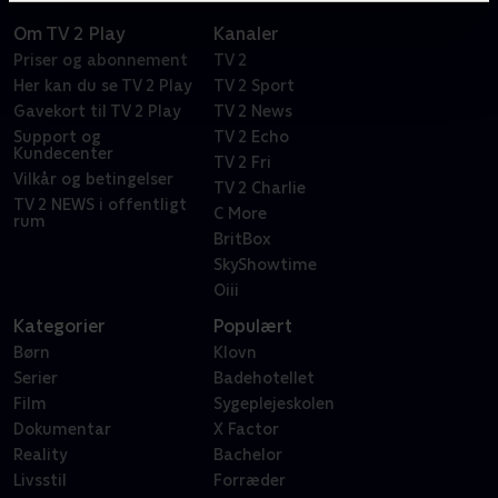
Om TV 2 Play
Kanaler
Priser og abonnement
TV 2
Her kan du se TV 2 Play
TV 2 Sport
Gavekort til TV 2 Play
TV 2 News
Support og
TV 2 Echo
Kundecenter
TV 2 Fri
Vilkår og betingelser
TV 2 Charlie
TV 2 NEWS i offentligt
C More
rum
BritBox
SkyShowtime
Oiii
Kategorier
Populært
Børn
Klovn
Serier
Badehotellet
Film
Sygeplejeskolen
Dokumentar
X Factor
Reality
Bachelor
Livsstil
Forræder