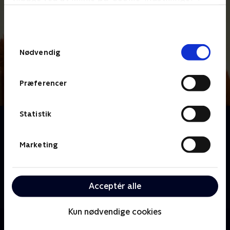
bunden af siden. Læs mere om hvordan TV 2
behandler dine oplysninger i
TV 2s privatlivspolitik
.
Samtykkevalg
Nødvendig
Præferencer
Statistik
Om Masha og bjørnen
Mød Masha, der er energisk som syv vilde heste og
ELSKER dyr. Desværre elsker dyr bare ikke Mashas
Marketing
vilde humør! Men en dag, da Masha forvilder sig ud i
skoven, møder hun en ven for livet: Han er brun, han
har pels, og han er omtrent fem gange så stor som
Acceptér alle
Masha!
Kun nødvendige cookies