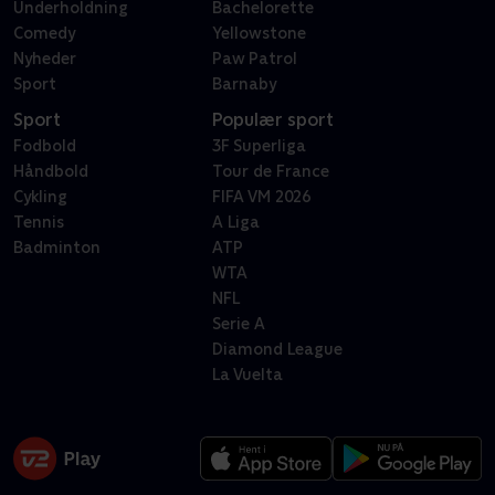
Underholdning
Bachelorette
Comedy
Yellowstone
Nyheder
Paw Patrol
Sport
Barnaby
Sport
Populær sport
Fodbold
3F Superliga
Håndbold
Tour de France
Cykling
FIFA VM 2026
Tennis
A Liga
Badminton
ATP
WTA
NFL
Serie A
Diamond League
La Vuelta