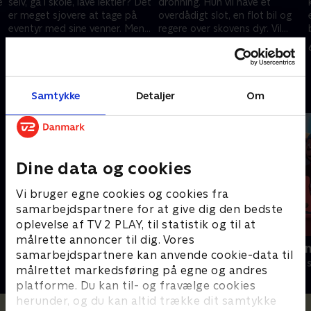
e
selv, gå i skole, lave lektier? Det
dronning. Hun vil have et
er meget sjovere at tage på
overdådigt slot, en flot bil og
eventyr med sine venner. Men
regere over skovens dyr. Vil
hvordan vil den fristende rejse
hendes drømme gå i
24. marts 2023 • 7 min
24. marts 2023 • 8 min
ende?.
opfyldelse?.
Andre så også
Samtykke
Detaljer
Om
Dine data og cookies
Vi bruger egne cookies og cookies fra
samarbejdspartnere for at give dig den bedste
oplevelse af TV 2 PLAY, til statistik og til at
målrette annoncer til dig. Vores
Gurli Gris
Rasmus Klu
samarbejdspartnere kan anvende cookie-data til
Børneserier • 4 sæsoner
Børneserier • 3
målrettet markedsføring på egne og andres
platforme. Du kan til- og fravælge cookies
herunder, og du kan altid trække dit samtykke