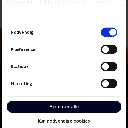
tilbage ved at klikke på ’Cookie-indstillinger’ i
bunden af siden. Læs mere om hvordan TV 2
behandler dine oplysninger i
TV 2s privatlivspolitik
.
Samtykkevalg
Nødvendig
Præferencer
Statistik
Om Masha og bjørnen
Mød Masha, der er energisk som syv vilde heste og
Marketing
ELSKER dyr. Desværre elsker dyr bare ikke Mashas
vilde humør! Men en dag, da Masha forvilder sig ud i
skoven, møder hun en ven for livet: Han er brun, han
Acceptér alle
har pels, og han er omtrent fem gange så stor som
Masha!
Kun nødvendige cookies