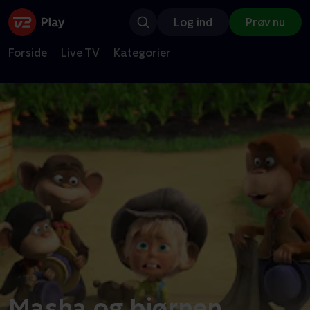
Log ind
Prøv nu
Forside
Live TV
Kategorier
Masha og bjørnen