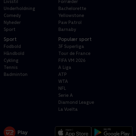
Livsstil
Forræder
Underholdning
Bachelorette
Comedy
Yellowstone
Nyheder
Paw Patrol
Sport
Barnaby
Sport
Populær sport
Fodbold
3F Superliga
Håndbold
Tour de France
Cykling
FIFA VM 2026
Tennis
A Liga
Badminton
ATP
WTA
NFL
Serie A
Diamond League
La Vuelta