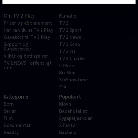
Om TV 2 Play
Kanaler
Priser og abonnement
TV 2
Her kan du se TV 2 Play
TV 2 Sport
Gavekort til TV 2 Play
TV 2 News
Support og
TV 2 Echo
Kundecenter
TV 2 Fri
Vilkår og betingelser
TV 2 Charlie
TV 2 NEWS i offentligt
C More
rum
BritBox
SkyShowtime
Oiii
Kategorier
Populært
Børn
Klovn
Serier
Badehotellet
Film
Sygeplejeskolen
Dokumentar
X Factor
Reality
Bachelor