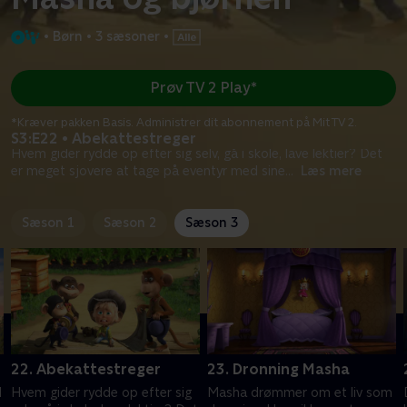
•
Børn
•
3 sæsoner
•
Prøv TV 2 Play*
*Kræver pakken Basis. Administrer dit abonnement på Mit TV 2.
S3:E22 • Abekattestreger
Hvem gider rydde op efter sig selv, gå i skole, lave lektier? Det
er meget sjovere at tage på eventyr med sine
...
Læs mere
Sæson 1
Sæson 2
Sæson 3
22. Abekattestreger
23. Dronning Masha
d
Hvem gider rydde op efter sig
Masha drømmer om et liv som