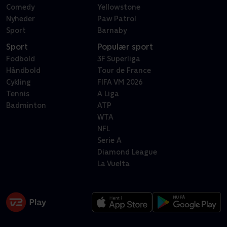
Comedy
Yellowstone
Nyheder
Paw Patrol
Sport
Barnaby
Sport
Populær sport
Fodbold
3F Superliga
Håndbold
Tour de France
Cykling
FIFA VM 2026
Tennis
A Liga
Badminton
ATP
WTA
NFL
Serie A
Diamond League
La Vuelta