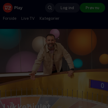
Log ind
Prøv nu
Forside
Live TV
Kategorier
Lykkehjulet