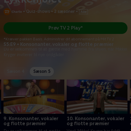
•
Quiz-shows
•
2 sæsoner
•
Prøv TV 2 Play*
*Kræver pakken Basis. Administrer dit abonnement på Mit TV 2.
S5:E9 • Konsonanter, vokaler og flotte præmier
Du er velkommen til at gætte med hjemme fra stuen, når Mikkel
Kryger inviterer til nye ordgåder
Sæson 4
Sæson 5
9. Konsonanter, vokaler
10. Konsonanter, vokaler
og flotte præmier
og flotte præmier
Du er velkommen til at gætte
Vært Mikkel Kryger har fyldt