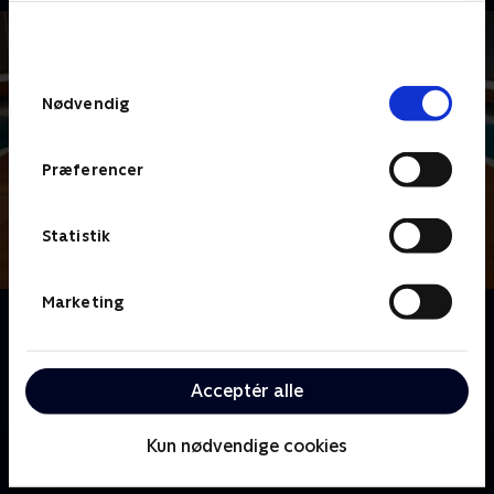
bunden af siden. Læs mere om hvordan TV 2
behandler dine oplysninger i
TV 2s privatlivspolitik
.
Samtykkevalg
Nødvendig
Præferencer
Statistik
Marketing
Om Lykkehjulet
Gæt med, når Mikkel Kryger spinner 'Lykkehjulet', og
quizglade danskere står klar til at løse drilske
Acceptér alle
ordgåder
Kun nødvendige cookies