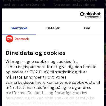
med hjemme fra stuen, når
lommerne med vokaler og
Mikkel Kryger inviterer til nye
konsonanter, når han tager
ordgåder
imod tre nye deltagere
3. oktober 2022 • 28 min
4. oktober 2022 • 28 min
Samtykke
Detaljer
Om
Andre så også
Dine data og cookies
Vi bruger egne cookies og cookies fra
samarbejdspartnere for at give dig den bedste
oplevelse af TV 2 PLAY, til statistik og til at
målrette annoncer til dig. Vores
samarbejdspartnere kan anvende cookie-data til
målrettet markedsføring på egne og andres
Hvem vil være millionær? Classic
Krejlerkong
platforme. Du kan til- og fravælge cookies
Quiz-shows • 12 sæsoner
Quiz-shows • 2
herunder, og du kan altid trække dit samtykke
tilbage ved at klikke på ’Cookie-indstillinger’ i