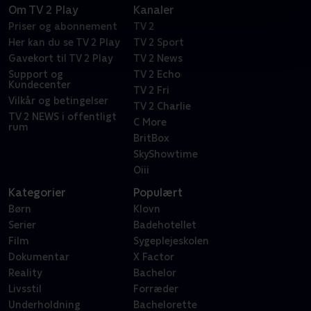
Om TV 2 Play
Kanaler
Priser og abonnement
TV 2
Her kan du se TV 2 Play
TV 2 Sport
Gavekort til TV 2 Play
TV 2 News
Support og
TV 2 Echo
Kundecenter
TV 2 Fri
Vilkår og betingelser
TV 2 Charlie
TV 2 NEWS i offentligt
C More
rum
BritBox
SkyShowtime
Oiii
Kategorier
Populært
Børn
Klovn
Serier
Badehotellet
Film
Sygeplejeskolen
Dokumentar
X Factor
Reality
Bachelor
Livsstil
Forræder
Underholdning
Bachelorette