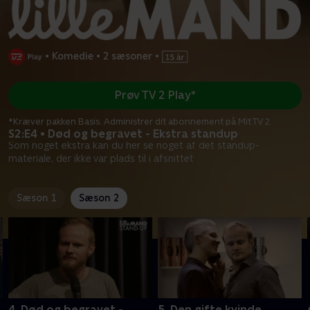
•
Komedie
•
2 sæsoner
•
Prøv TV 2 Play*
*Kræver pakken Basis. Administrer dit abonnement på Mit TV 2.
S2:E4 • Død og begravet - Ekstra standup
Som noget ekstra kan du her se noget af det standup-
materiale, der ikke var plads til i afsnittet
Sæson 1
Sæson 2
4. Død og begravet -
5. Den gifte kvinde