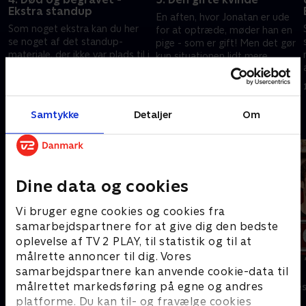
Ekstra standup
En aften, hvor Jonatan er ude
Som noget ekstra kan du her
for at optræde, møder han en
se noget af det standup-
pige - som er gift! Men det gør
materiale, der ikke var plads til i
kun situationen lidt mere
afsnittet
interessant, især da hun åbner
31. oktober 2016 • 24 min
op for, at de skal ses. Der er
19. december 2022 • 6 min
bare ét problem med en gift
kvinde: hun har en mand
Samtykke
Detaljer
Om
Andre så også
Dine data og cookies
Vi bruger egne cookies og cookies fra
samarbejdspartnere for at give dig den bedste
oplevelse af TV 2 PLAY, til statistik og til at
målrette annoncer til dig. Vores
samarbejdspartnere kan anvende cookie-data til
Kristian
Tomgang
målrettet markedsføring på egne og andres
Komedie • 2 sæsoner
Komedie • 3 sæ
platforme. Du kan til- og fravælge cookies