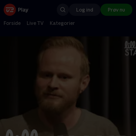
Log ind
Prøv nu
Forside
Live TV
Kategorier