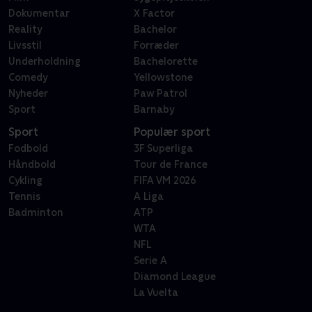
Dokumentar
X Factor
Reality
Bachelor
Livsstil
Forræder
Underholdning
Bachelorette
Comedy
Yellowstone
Nyheder
Paw Patrol
Sport
Barnaby
Sport
Populær sport
Fodbold
3F Superliga
Håndbold
Tour de France
Cykling
FIFA VM 2026
Tennis
A Liga
Badminton
ATP
WTA
NFL
Serie A
Diamond League
La Vuelta