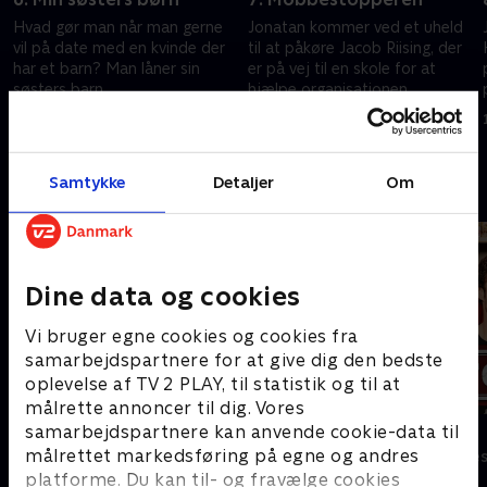
Hvad gør man når man gerne
Jonatan kommer ved et uheld
vil på date med en kvinde der
til at påkøre Jacob Riising, der
har et barn? Man låner sin
er på vej til en skole for at
søsters barn
hjælpe organisationen
"Mobbestop Danmark"
4. maj 2015 • 22 min
11. maj 2015 • 25 min
Samtykke
Detaljer
Om
Andre så også
Dine data og cookies
Vi bruger egne cookies og cookies fra
samarbejdspartnere for at give dig den bedste
oplevelse af TV 2 PLAY, til statistik og til at
målrette annoncer til dig. Vores
samarbejdspartnere kan anvende cookie-data til
Kristian
Tomgang
målrettet markedsføring på egne og andres
Komedie • 2 sæsoner
Komedie • 3 sæ
platforme. Du kan til- og fravælge cookies