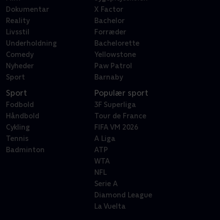
Dokumentar
X Factor
Reality
Bachelor
Livsstil
Forræder
Underholdning
Bachelorette
Comedy
Yellowstone
Nyheder
Paw Patrol
Sport
Barnaby
Sport
Populær sport
Fodbold
3F Superliga
Håndbold
Tour de France
Cykling
FIFA VM 2026
Tennis
A Liga
Badminton
ATP
WTA
NFL
Serie A
Diamond League
La Vuelta