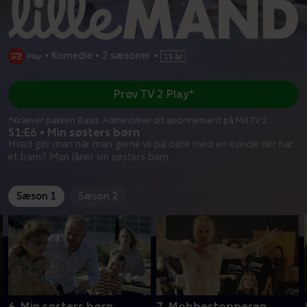
•
Komedie
•
2 sæsoner
•
Prøv TV 2 Play*
*Kræver pakken Basis. Administrer dit abonnement på Mit TV 2.
S1:E6 • Min søsters børn
Hvad gør man når man gerne vil på date med en kvinde der har
et barn? Man låner sin søsters barn
Sæson 1
Sæson 2
6. Min søsters børn
7. Mobbestopperen