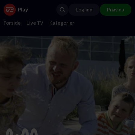
Log ind
Prøv nu
Forside
Live TV
Kategorier