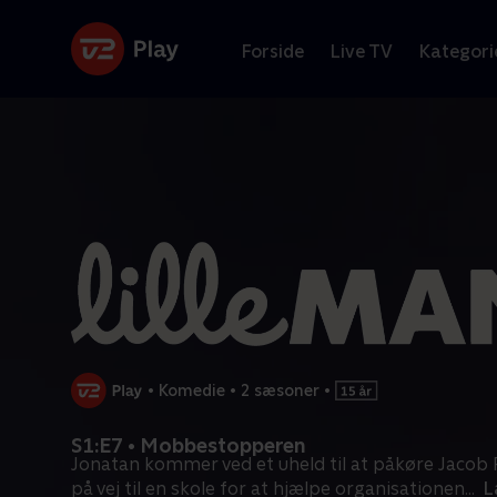
Forside
Live TV
Kategori
•
Komedie
•
2 sæsoner
•
S1:E7 • Mobbestopperen
Jonatan kommer ved et uheld til at påkøre Jacob Ri
på vej til en skole for at hjælpe organisationen
...
L