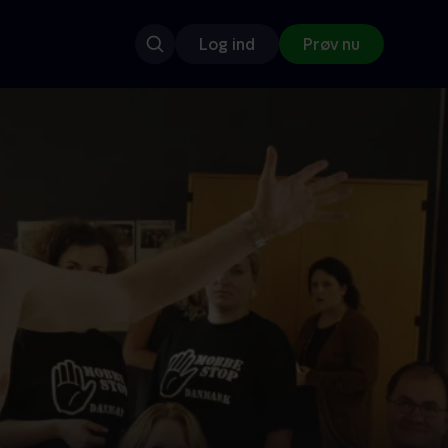
Log ind
Prøv nu