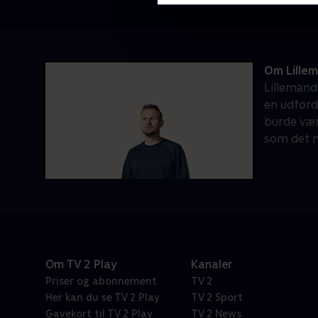
Om Lille
Lillemand
en udford
burde være
som det m
Om TV 2 Play
Kanaler
Priser og abonnement
TV 2
Her kan du se TV 2 Play
TV 2 Sport
Gavekort til TV 2 Play
TV 2 News