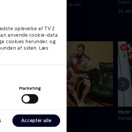
 bliver
hvem s
19. december 2022 • 8 min
å
overs
24. ok
 turen går
morfar
e
selvfø
og inv
edste oplevelse af TV 2
hjemm
e kan anvende cookie-data
ge cookies herunder, og
 bunden af siden. Læs
Marketing
lå bog for evigt
Hvor 
omedie • 1 sæsoner
Komedi
s
Acceptér alle