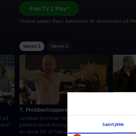
Prøv TV 2 Play*
*Kræver pakken Basis. Administrer dit abonnement på Mit
Sæson 1
Sæson 2
7. Mobbestopperen
8. Eks'en
l på
Jonatan kommer ved et uheld til at
Jonatan m
Samtykke
barn?
påkøre Jacob Riising, der er på vej til
har fået 
en skole for at hjælpe organisationen
fremstår u