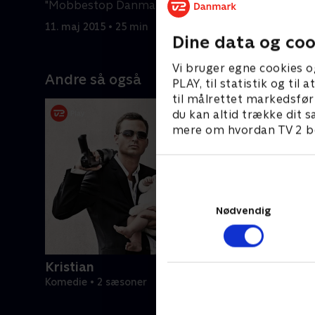
"Mobbestop Danmark"
18. maj 20
11. maj 2015 • 25 min
Dine data og coo
Vi bruger egne cookies o
Andre så også
PLAY, til statistik og ti
til målrettet markedsfør
du kan altid trække dit s
mere om hvordan TV 2 be
Nødvendig
Kristian
Komedie • 2 sæsoner