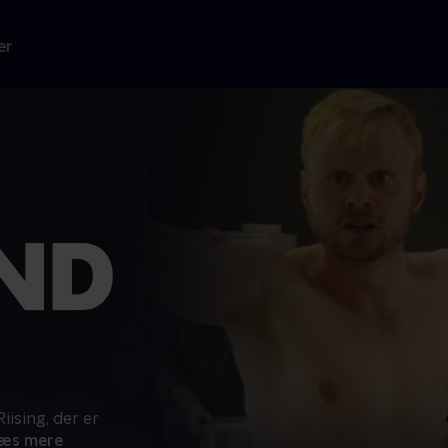
er
ising, der er
æs mere