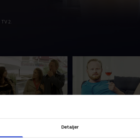
 TV 2.
1. Feminazi
øder sin ekskæreste. Hun
I et interview får Jonatan af
Detaljer
mand og barn, og parret
han er i gang med at skrive 
dadtil perfekt. .
standup-materiale. Material