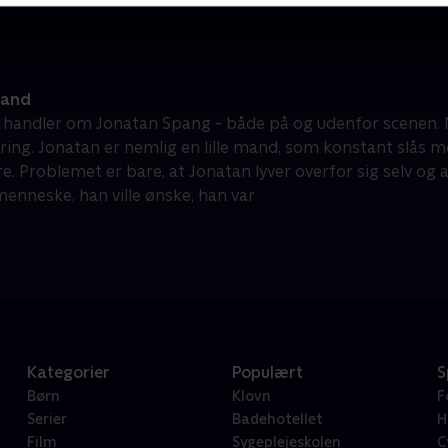
mand
 handler om Jonatan Spang - både på og udenfor scenen. Me
ring. Jonatan er nemlig en lille mand, som konstant slås 
. Problemet er bare, at Jonatan lyver overfor sig selv og a
enneske, han ville ønske, han var
Kategorier
Populært
S
Børn
Klovn
F
Serier
Badehotellet
H
Film
Sygeplejeskolen
C