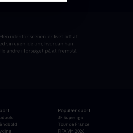
n udenfor scenen, er livet lidt af
med sin egen idé om, hvordan han
lle andre i forsøget på at fremstå
port
Populær sport
odbold
3F Superliga
åndbold
Tour de France
ykling
FIFA VM 2026