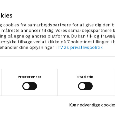
ingen måde er sexistisk. Han
15 • 22 min
inviteret til at underholde p
17. oktober 2016 • 27 min
Feministisk Landslejr - men
kies
ikke helt, som Jonatan havd
forestillet sig
g cookies fra samarbejdspartnere for at give dig den b
l at målrette annoncer til dig. Vores samarbejdspartner
ing på egne og andres platforme. Du kan til- og fravæl
amtykke tilbage ved at klikke på ’Cookie-indstillinger’ i
handler dine oplysninger i
TV 2s privatlivspolitik
.
Samtykkevalg
Præferencer
Statistik
Tomgang
B
Komedie • 3 sæsoner
K
Kun nødvendige cookie