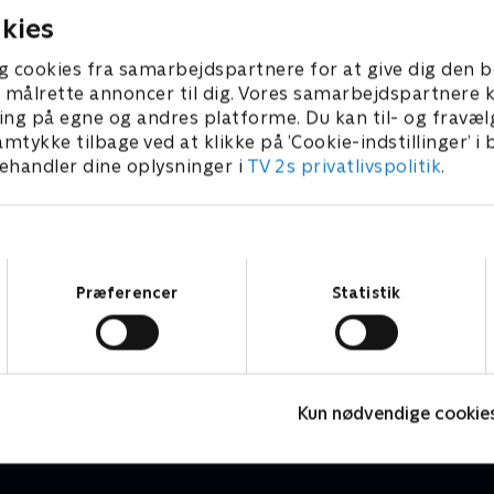
denne gang er det de
tegn, og denne gang er det 
kies
begivenheder Oscar-festen
festlige begivenheder Osca
abend, vi kigger nærmere
og polterabend, vi kigger 
g cookies fra samarbejdspartnere for at give dig den b
kab med livsstilseksperterne
på. I selskab med livsstilse
l at målrette annoncer til dig. Vores samarbejdspartner
sen og Henrik Byager skal
Gitte Madsen og Henrik Bya
ing på egne og andres platforme. Du kan til- og fravæl
lister også have testet deres
de to finalister også have t
amtykke tilbage ved at klikke på ’Cookie-indstillinger’ i
skaber og quizze i
sprogkundskaber og quizze 
handler dine oplysninger i
TV 2s privatlivspolitik
.
elskabets mange
middagsselskabets mange
r.
dilemmaer
Samtykkevalg
Præferencer
Statistik
24 stjerners julikalender
K
TV-Shows • 1 sæsoner
T
Kun nødvendige cookie