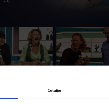
 TV 2.
 Andrea Vagn Jensen og
24. Med Annika Aakjær 
 Saerens
Maibritt Saerens
 har kendte danskere
Hele ugen har kendte dansk
at svare lige i skabet, når
dystet om at svare lige i ska
Detaljer
aard har åbnet lågerne til
Hans Pilgaard har åbnet låge
 livsstil, vaner og tossede
danskernes livsstil, vaner o
inalen står i morskabens
uvaner. Finalen står i mors
2019 • 33 min
14. marts 2019 • 34 min