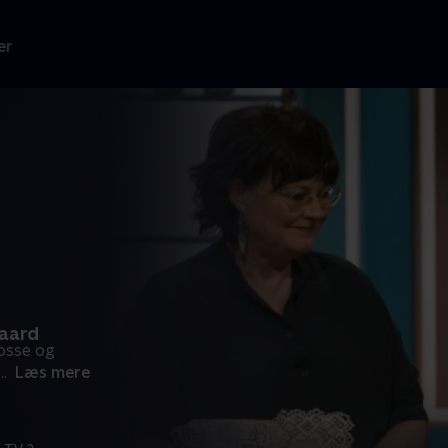
er
gaard
osse og
...
Læs mere