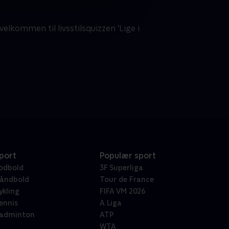
velkommen til livsstilsquizzen 'Lige i
port
Populær sport
odbold
3F Superliga
åndbold
Tour de France
ykling
FIFA VM 2026
ennis
A Liga
adminton
ATP
WTA