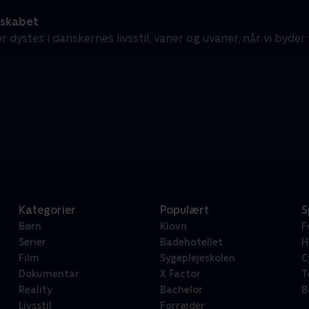
 skabet
r dystes i danskernes livsstil, vaner og uvaner, når vi byder 
Kategorier
Populært
S
Børn
Klovn
F
Serier
Badehotellet
H
Film
Sygeplejeskolen
C
Dokumentar
X Factor
T
Reality
Bachelor
B
Livsstil
Forræder