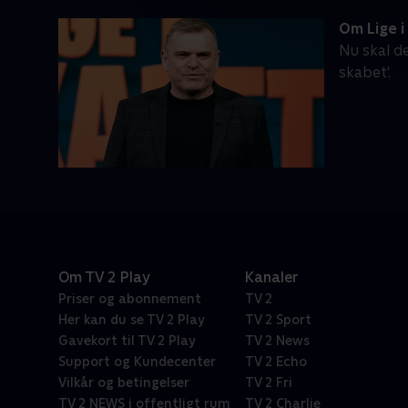
Om Lige i
Nu skal de
skabet'.
Om TV 2 Play
Kanaler
Priser og abonnement
TV 2
Her kan du se TV 2 Play
TV 2 Sport
Gavekort til TV 2 Play
TV 2 News
Support og Kundecenter
TV 2 Echo
Vilkår og betingelser
TV 2 Fri
TV 2 NEWS i offentligt rum
TV 2 Charlie