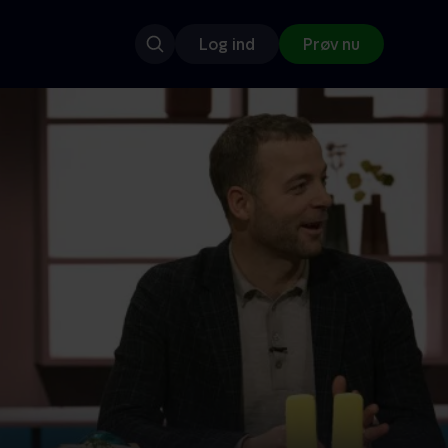
Log ind
Prøv nu