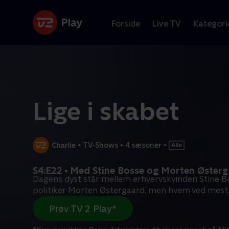
Forside
Live TV
Kategori
Lige i skabet
•
TV-Shows
•
4 sæsoner
•
S4:E22 • Med Stine Bosse og Morten Øster
Dagens dyst står mellem erhvervskvinden Stine B
politiker Morten Østergaard, men hvem ved mest
Prøv TV 2 Play*