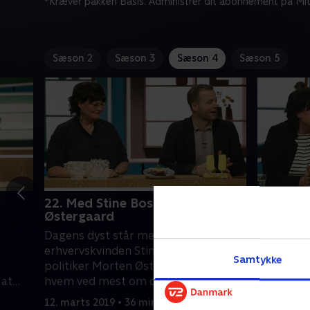
*Kræver pakken Basis. Administrer dit abonnement på Mit
Sæson 2
Sæson 3
Sæson 4
Sæson 5
22. Med Stine Bosse og Morten
23. Med
Østergaard
Maibritt
Dagens dyst står mellem
Hele ugen
erhvervskvinden Stine Bosse og
dystet om 
Samtykke
politiker Morten Østergaard, men
Hans Pilg
 at
hvem ved mest om danskernes livsstil
danskernes
og kan svare lige i skabet? Hans
uvaner. F
12. marts 2019 • 36 min
13. marts 