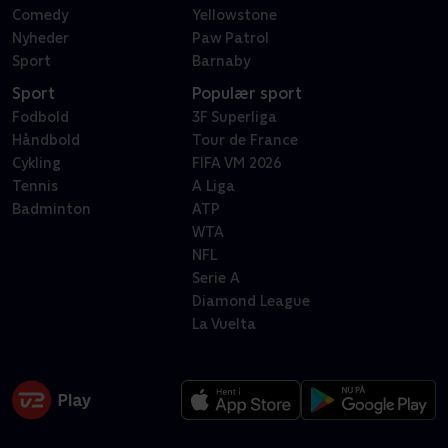
Comedy
Yellowstone
Nyheder
Paw Patrol
Sport
Barnaby
Sport
Populær sport
Fodbold
3F Superliga
Håndbold
Tour de France
Cykling
FIFA VM 2026
Tennis
A Liga
Badminton
ATP
WTA
NFL
Serie A
Diamond League
La Vuelta