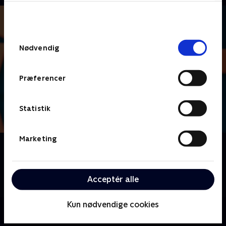
bunden af siden. Læs mere om hvordan TV 2
behandler dine oplysninger i
TV 2s privatlivspolitik
.
Samtykkevalg
Nødvendig
Præferencer
Statistik
Marketing
Om Lige i skabet
Nu skal der dystes i danskernes livsstil, vaner og
uvaner, når vi byder velkommen til livsstilsquizzen
Acceptér alle
'Lige i skabet'.
Kun nødvendige cookies