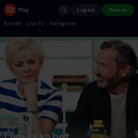
Log ind
Prøv nu
Forside
Live TV
Kategorier
Lige i skabet