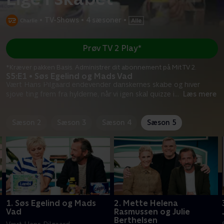
•
TV-Shows
•
4 sæsoner
•
Prøv TV 2 Play*
*Kræver pakken Basis. Administrer dit abonnement på Mit TV 2.
S5:E1 • Søs Egelind og Mads Vad
Vært Hans Pilgaard endevender danskernes skabe og hiver
sjove ting frem fra hylderne, når vi igen skal quizze i
...
Læs mere
Sæson 2
Sæson 3
Sæson 4
Sæson 5
1. Søs Egelind og Mads
2. Mette Helena
Vad
Rasmussen og Julie
Berthelsen