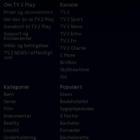
Om TV 2 Play
Kanaler
Priser og abonnement
TV 2
Her kan du se TV 2 Play
TV 2 Sport
Gavekort til TV 2 Play
TV 2 News
Support og
TV 2 Echo
Kundecenter
TV 2 Fri
Vilkår og betingelser
TV 2 Charlie
TV 2 NEWS i offentligt
C More
rum
BritBox
SkyShowtime
Oiii
Kategorier
Populært
Børn
Klovn
Serier
Badehotellet
Film
Sygeplejeskolen
Dokumentar
X Factor
Reality
Bachelor
Livsstil
Forræder
Underholdning
Bachelorette