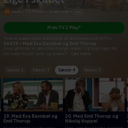
•
TV-Shows
•
4 sæsoner
•
Prøv TV 2 Play*
*Kræver pakken Basis. Administrer dit abonnement på Mit TV 2.
S4:E19 • Med Eva Ravnbøl og Emil Thorup
Hvad gemmer vi i alle vores mange skabe? Og hvad siger det
om vores livsstil, vaner og uvaner?
...
Læs mere
Sæson 2
Sæson 3
Sæson 4
Sæson 5
19. Med Eva Ravnbøl og
20. Med Emil Thorup og
Emil Thorup
Nikolaj Koppel