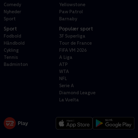
Comedy
Yellowstone
Nyheder
Paw Patrol
Sport
Barnaby
Sport
Populær sport
Fodbold
3F Superliga
Håndbold
Tour de France
Cykling
FIFA VM 2026
Tennis
A Liga
Badminton
ATP
WTA
NFL
Serie A
Diamond League
La Vuelta