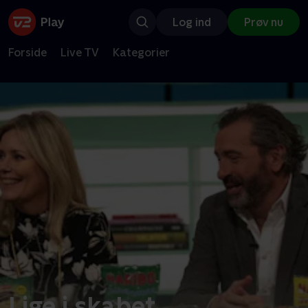
Log ind
Prøv nu
Forside
Live TV
Kategorier
Lige i skabet