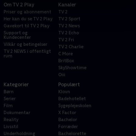
Om TV 2 Play
Kanaler
Priser og abonnement
TV 2
Her kan du se TV 2 Play
TV 2 Sport
Gavekort til TV 2 Play
TV 2 News
Support og
TV 2 Echo
Kundecenter
TV 2 Fri
Vilkår og betingelser
TV 2 Charlie
TV 2 NEWS i offentligt
C More
rum
BritBox
SkyShowtime
Oiii
Kategorier
Populært
Børn
Klovn
Serier
Badehotellet
Film
Sygeplejeskolen
Dokumentar
X Factor
Reality
Bachelor
Livsstil
Forræder
Underholdning
Bachelorette