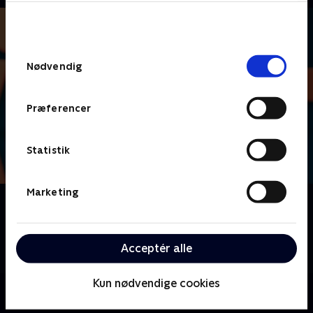
bunden af siden. Læs mere om hvordan TV 2
behandler dine oplysninger i
TV 2s privatlivspolitik
.
Samtykkevalg
Nødvendig
Præferencer
Statistik
Marketing
Om Lige i skabet
Nu skal der dystes i danskernes livsstil, vaner og
uvaner, når vi byder velkommen til livsstilsquizzen
Acceptér alle
'Lige i skabet'.
Kun nødvendige cookies