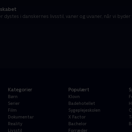
 skabet
r dystes i danskernes livsstil, vaner og uvaner, når vi byder 
Kategorier
Populært
S
Børn
Klovn
F
Serier
Badehotellet
H
Film
Sygeplejeskolen
C
Dokumentar
X Factor
T
Reality
Bachelor
B
Livsstil
Forræder