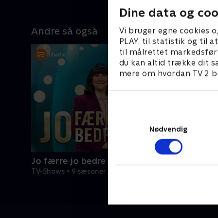
imir
skabsekspert kåres.
kosteska
Dine data og coo
e
inden de k
 og
mesterska
Andre så også
Vi bruger egne cookies o
 også
at genne
PLAY, til statistik og ti
m
ejerskab. 
til målrettet markedsfør
gge
eksempel
du kan altid trække dit s
i
en pigmåt
mere om hvordan TV 2 be
Sjørslev s
e sit
Nødvendig
Jo færre jo bedre
TV-Shows • 9 sæsoner