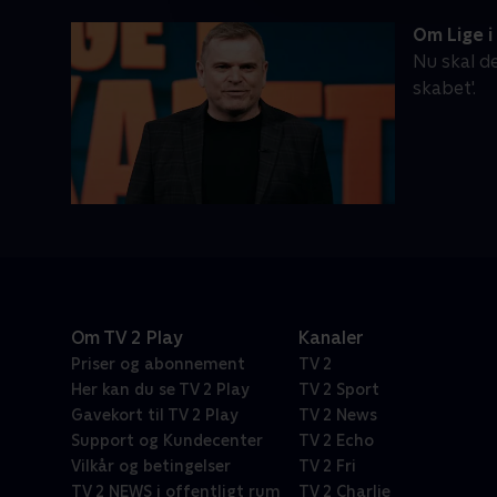
Om Lige i
Nu skal de
skabet'.
Om TV 2 Play
Kanaler
Priser og abonnement
TV 2
Her kan du se TV 2 Play
TV 2 Sport
Gavekort til TV 2 Play
TV 2 News
Support og Kundecenter
TV 2 Echo
Vilkår og betingelser
TV 2 Fri
TV 2 NEWS i offentligt rum
TV 2 Charlie