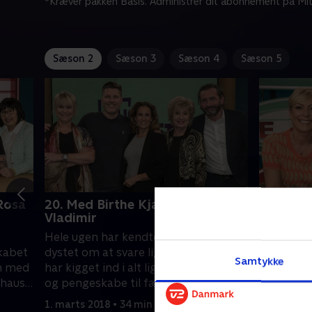
*Kræver pakken Basis. Administrer dit abonnement på Mit
Sæson 2
Sæson 3
Sæson 4
Sæson 5
Rosa
20. Med Birthe Kjær og Timm
21. Med 
Vladimir
Beck
Hele ugen har kendte danskere
Sammen m
skabet
dystet om at svare lige i skabet, når vi
Madsen o
Samtykke
n med
har kigget ind i alt lige fra køleskabe
nyhedsvær
thaus
og pengeskabe til fællesskaber og
Sjørslev e
s
ejerskab - og nu skal ugens ultimative
mange ska
1. marts 2018 • 34 min
5. marts 2