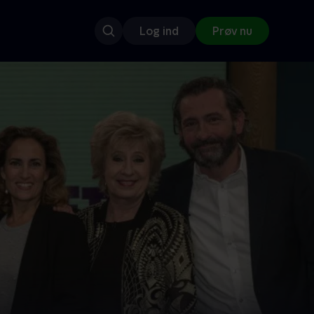
Log ind
Prøv nu