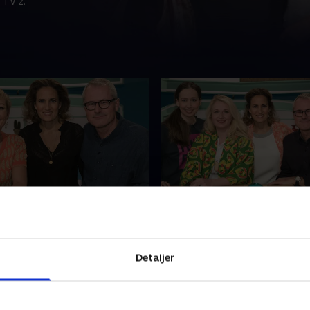
 TV 2.
Lasse Sjørslev og Cecilie
22. Med Ulla Vejby og M
Mærkedahl
ed holdkaptajnerne Gitte
Hvor godt kender de to
g Henrik Byager tager
'Badehotellet'-stuepiger Ull
Detaljer
terne Cecilie Beck og Lasse
Merete Mærkedahl egentlig
t kig ind i danskernes
hinanden, og kan de genne
be og kigger både i
hinandens overraskende ej
018 • 35 min
6. marts 2018 • 35 min