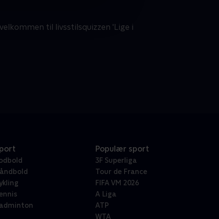
velkommen til livsstilsquizzen 'Lige i
port
Populær sport
odbold
3F Superliga
åndbold
Tour de France
ykling
FIFA VM 2026
ennis
A Liga
adminton
ATP
WTA