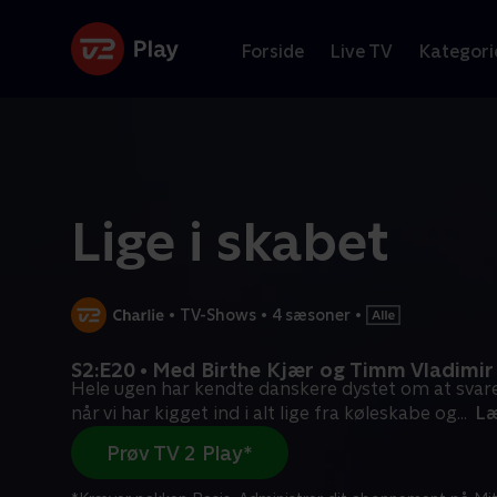
Forside
Live TV
Kategori
Lige i skabet
•
TV-Shows
•
4 sæsoner
•
S2:E20 • Med Birthe Kjær og Timm Vladimir
Hele ugen har kendte danskere dystet om at svare 
når vi har kigget ind i alt lige fra køleskabe og
...
Læ
Prøv TV 2 Play*