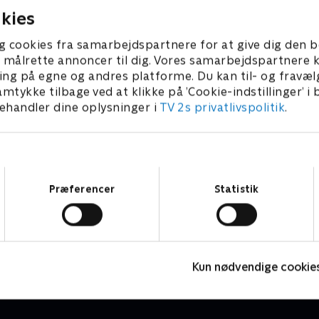
bet samt medielandskabet,
Samler Ulla mon på Tintin-
kies
aster sig ud i en dyst om
tegneserier eller pakistansk
bet. De skal også forsøge
Og bruger Merete sin fritid
g cookies fra samarbejdspartnere for at give dig den b
mskue hinandens personlige
podcasts, eller går hun til 
l at målrette annoncer til dig. Vores samarbejdspartner
Starter Cecilie Beck for
Holdkaptajnerne Gitte Mad
ing på egne og andres platforme. Du kan til- og fravæl
 dagen med at træde op på
Henrik Byager sidder klar til 
amtykke tilbage ved at klikke på ’Cookie-indstillinger’ i
te, og hvordan holder Lasse
danskernes skabe og tage
handler dine oplysninger i
TV 2s privatlivspolitik
.
tyr på alle sine aftaler?
med dagens gæster kampe
mesterskab.
Samtykkevalg
Præferencer
Statistik
24 stjerners julikalender
S
TV-Shows • 1 sæsoner
T
Kun nødvendige cookie