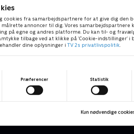
e ejerskab? Bruger
Gerlach og holdkaptajn Chri
kies
sin fritid på pileflet eller
Feldthaus forsøge at genn
g? Og er Søren Sko mest til
mens Dorthe selv viser sin
g cookies fra samarbejdspartnere for at give dig den b
g ansigtsmassage eller
yndlingslampe frem - men e
l at målrette annoncer til dig. Vores samarbejdspartner
rsel med sin søn?
designerlampe eller en kits
ing på egne og andres platforme. Du kan til- og fravæl
jnerne, Christine Feldthaus
plastiklampe fra et loppem
amtykke tilbage ved at klikke på ’Cookie-indstillinger’ i
an Grau, dyster med, når vi
Vært Camilla Miehe-Renard
handler dine oplysninger i
TV 2s privatlivspolitik
.
ger nærmere på danskernes
undervejs både lågerne til 
klædeskabe, inden
vitrineskabet, mens de to h
cen spidser til i kampen
dykker ned i danskernes fæ
rskabet.
og gætter, hvad vi egentlig 
Samtykkevalg
vores smartphone mest til.
Præferencer
Statistik
Spørg Charlie
TV-Shows • 15 sæsoner
T
Kun nødvendige cookie