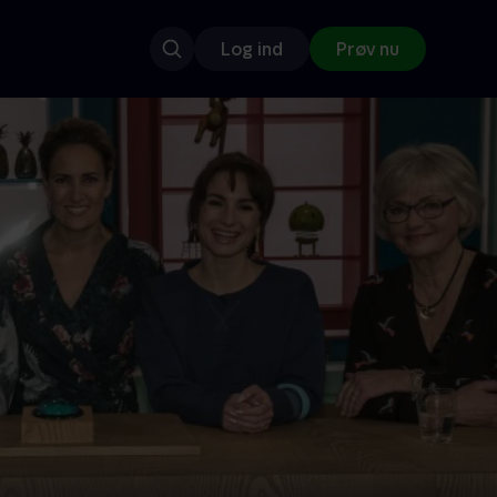
Log ind
Prøv nu