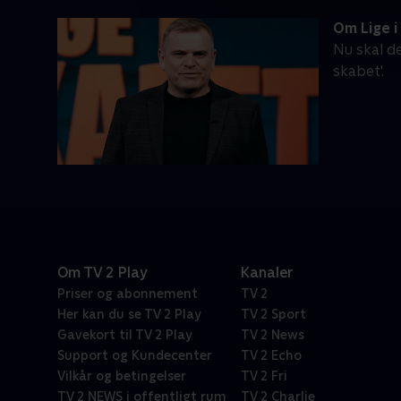
Om Lige i
Nu skal de
skabet'.
Om TV 2 Play
Kanaler
Priser og abonnement
TV 2
Her kan du se TV 2 Play
TV 2 Sport
Gavekort til TV 2 Play
TV 2 News
Support og Kundecenter
TV 2 Echo
Vilkår og betingelser
TV 2 Fri
TV 2 NEWS i offentligt rum
TV 2 Charlie