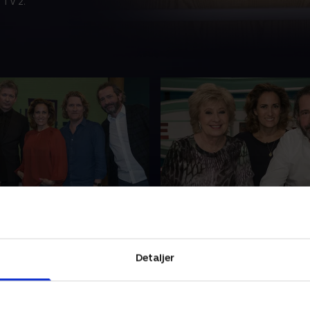
 TV 2.
Anders Blichfeldt og
18. Med Birthe Kjær og 
ko
Gerlach
s skabe er fyldt til randen
Kan Danmarks ukronede
 og sære vaner og uvaner,
dansktopdronning, Birthe K
Detaljer
rne Anders Blichfeldt og
svinge boremaskinen, eller 
 i dag skal forsøge at gætte.
i stedet sin fritid på at saml
gemmer de selv på i det
puslespil? Det skal sangeri
r 2018 • 35 min
27. februar 2018 • 34 min