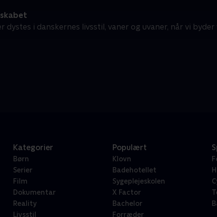
 skabet
r dystes i danskernes livsstil, vaner og uvaner, når vi byder 
Kategorier
Populært
S
Børn
Klovn
F
Serier
Badehotellet
H
Film
Sygeplejeskolen
C
Dokumentar
X Factor
T
Reality
Bachelor
B
Livsstil
Forræder