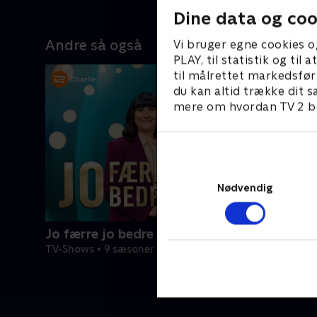
 vi
skabsekspert kåres
personlig
Dine data og coo
aner,
Blichfeldt 
madlavnin
Andre så også
Vi bruger egne cookies o
en og
velvære o
PLAY, til statistik og ti
også
gokart-kø
til målrettet markedsfør
sig i
Holdkapta
du kan altid trække dit s
inden
og Christi
mere om hvordan TV 2 be
også kig
slik- og 
konkurren
om meste
Nødvendig
Jo færre jo bedre
TV-Shows • 9 sæsoner