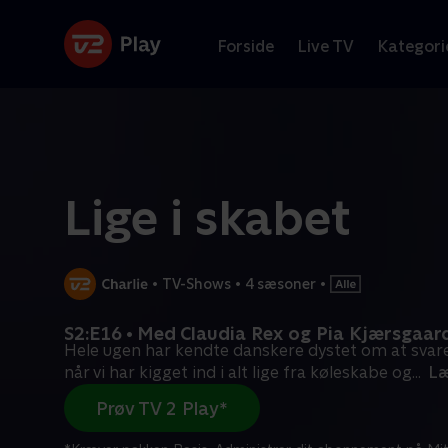
Forside
Live TV
Kategori
Lige i skabet
•
TV-Shows
•
4 sæsoner
•
S2:E16 • Med Claudia Rex og Pia Kjærsgaar
Hele ugen har kendte danskere dystet om at svare 
når vi har kigget ind i alt lige fra køleskabe og
...
Læ
Prøv TV 2 Play*