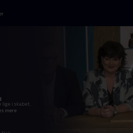
er
d
lige i skabet,
s mere