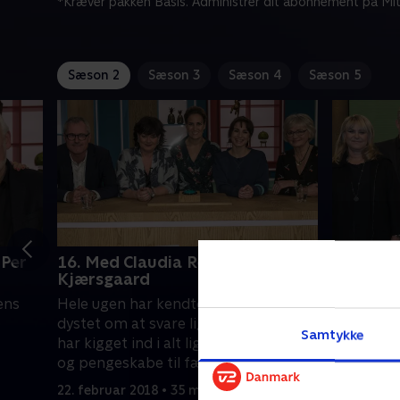
*Kræver pakken Basis. Administrer dit abonnement på Mit
Sæson 2
Sæson 3
Sæson 4
Sæson 5
 Per
16. Med Claudia Rex og Pia
17. Med 
Kjærsgaard
Søren S
ens
Hele ugen har kendte danskere
Danskerne
dystet om at svare lige i skabet, når vi
med sjove
Samtykke
har kigget ind i alt lige fra køleskabe
som sange
og pengeskabe til fællesskaber og
Søren Sko
 eller
ejerskab - og nu skal ugens ultimative
Men hvad 
22. februar 2018 • 35 min
26. februa