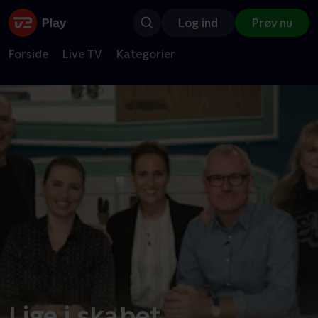
Log ind
Prøv nu
Forside
Live TV
Kategorier
Lige i skabet