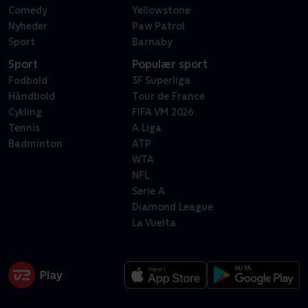
Comedy
Yellowstone
Nyheder
Paw Patrol
Sport
Barnaby
Sport
Populær sport
Fodbold
3F Superliga
Håndbold
Tour de France
Cykling
FIFA VM 2026
Tennis
A Liga
Badminton
ATP
WTA
NFL
Serie A
Diamond League
La Vuelta