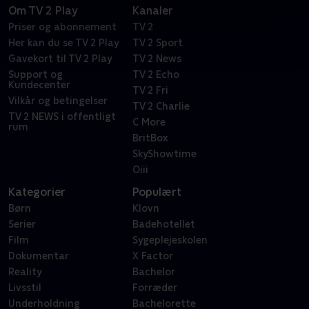
Om TV 2 Play
Kanaler
Priser og abonnement
TV 2
Her kan du se TV 2 Play
TV 2 Sport
Gavekort til TV 2 Play
TV 2 News
Support og
TV 2 Echo
Kundecenter
TV 2 Fri
Vilkår og betingelser
TV 2 Charlie
TV 2 NEWS i offentligt
C More
rum
BritBox
SkyShowtime
Oiii
Kategorier
Populært
Børn
Klovn
Serier
Badehotellet
Film
Sygeplejeskolen
Dokumentar
X Factor
Reality
Bachelor
Livsstil
Forræder
Underholdning
Bachelorette