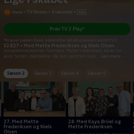
•
TV-Shows
•
4 sæsoner
•
Prøv TV 2 Play*
*Kræver pakken Basis. Administrer dit abonnement på Mit TV 2.
S2:E27 • Med Mette Frederiksen og Niels Olsen
Socialdemokraternes formand, Mette Frederiksen, bliver for
alvor testet i danskerne, når hun sammen med
...
Læs mere
Sæson 2
Sæson 3
Sæson 4
Sæson 5
27. Med Mette
28. Med Kaya Brüel og
Frederiksen og Niels
Mette Frederiksen
Olsen