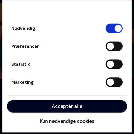
bunden af siden. Læs mere om hvordan TV 2
behandler dine oplysninger i
TV 2s privatlivspolitik
.
Samtykkevalg
Nødvendig
Præferencer
Statistik
Marketing
Om Lige i skabet
Nu skal der dystes i danskernes livsstil, vaner og
uvaner, når vi byder velkommen til livsstilsquizzen
Acceptér alle
'Lige i skabet'.
Kun nødvendige cookies