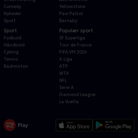
Comedy
Yellowstone
Nyheder
Paw Patrol
Sport
Barnaby
Sport
Populær sport
Fodbold
3F Superliga
Håndbold
Tour de France
Cykling
FIFA VM 2026
Tennis
A Liga
Badminton
ATP
WTA
NFL
Serie A
Diamond League
La Vuelta