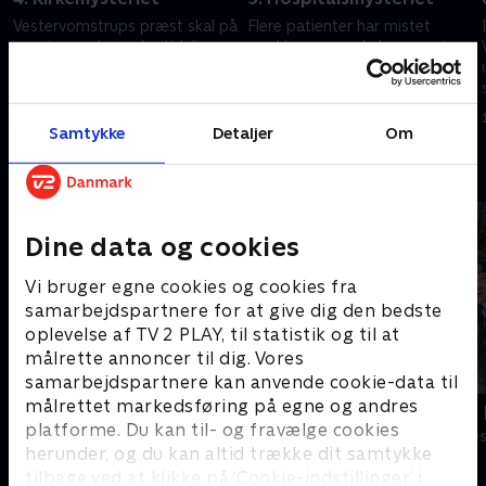
Vestervomstrups præst skal på
Flere patienter har mistet
pension under en højtidelig
smykker, mens de har været
ceremoni, da biskoppens
indlagt på hospitalet, men
bispestav forsvinder. Lasse og
ingen kan arresteres, så længe
,
Maja indser, at de må blive i
man ikke kan finde de
1. maj 2023 • 42 min
1. maj 2023 • 42 min
kirken om natten.
forsvundne smykker.
Samtykke
Detaljer
Om
Andre så også
Dine data og cookies
Vi bruger egne cookies og cookies fra
samarbejdspartnere for at give dig den bedste
oplevelse af TV 2 PLAY, til statistik og til at
målrette annoncer til dig. Vores
samarbejdspartnere kan anvende cookie-data til
målrettet markedsføring på egne og andres
Grethe
LasseMajas 
platforme. Du kan til- og fravælge cookies
Komedie • 1 sæsoner
Komedie • 1 sæ
herunder, og du kan altid trække dit samtykke
tilbage ved at klikke på ’Cookie-indstillinger’ i