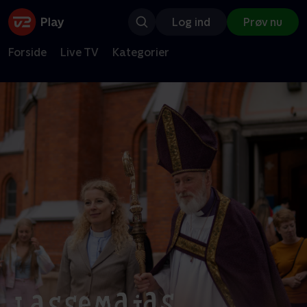
Log ind
Prøv nu
Forside
Live TV
Kategorier