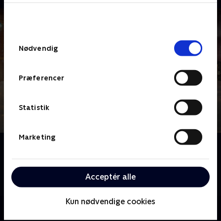
bunden af siden. Læs mere om hvordan TV 2
behandler dine oplysninger i
TV 2s privatlivspolitik
.
Samtykkevalg
Nødvendig
Præferencer
Statistik
Marketing
Om LasseMajas Detektivbureau (dansk tale)
Familieserie baseret på Martin Widmark og Helena
Willis populære bøger. Anders Jansson spiller rollen
Acceptér alle
som Vestervomstrups politimester.
Kun nødvendige cookies