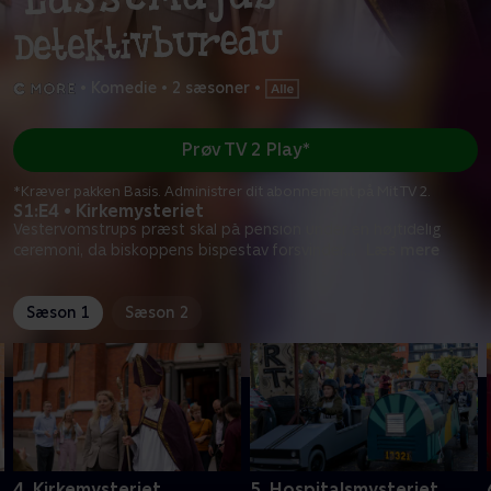
•
Komedie
•
2 sæsoner
•
Prøv TV 2 Play*
*Kræver pakken Basis. Administrer dit abonnement på Mit TV 2.
S1:E4 • Kirkemysteriet
Vestervomstrups præst skal på pension under en højtidelig
ceremoni, da biskoppens bispestav forsvinder.
...
Læs mere
Sæson 1
Sæson 2
4. Kirkemysteriet
5. Hospitalsmysteriet