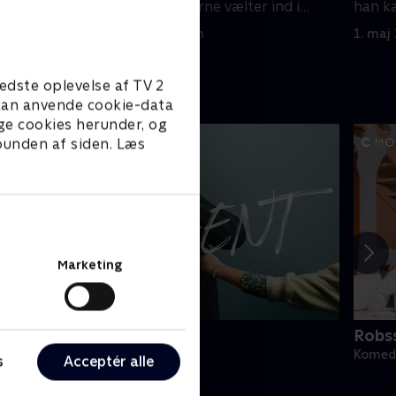
nogen
julefrokostgæsterne vælter ind i
han ka
lokalerne, og midt i det hele
1. maj 2023 • 44 min
1. maj
forsvinder en hund.
edste oplevelse af TV 2
e kan anvende cookie-data
ge cookies herunder, og
 bunden af siden. Læs
Marketing
gent
Robss
omedie • 1 sæsoner
Komedi
s
Acceptér alle