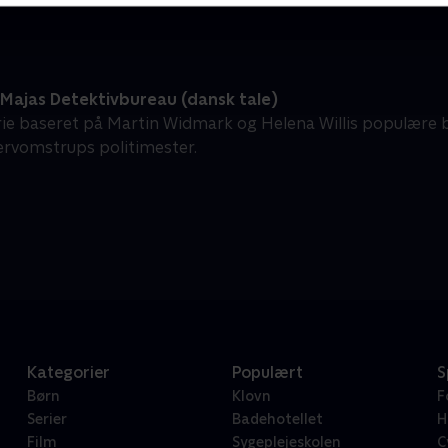
Majas Detektivbureau (dansk tale)
rie baseret på Martin Widmark og Helena Willis populære b
rvomstrups politimester.
Kategorier
Populært
S
Børn
Klovn
F
Serier
Badehotellet
H
Film
Sygeplejeskolen
C