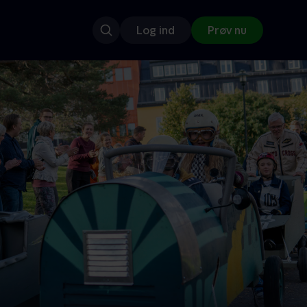
Log ind
Prøv nu