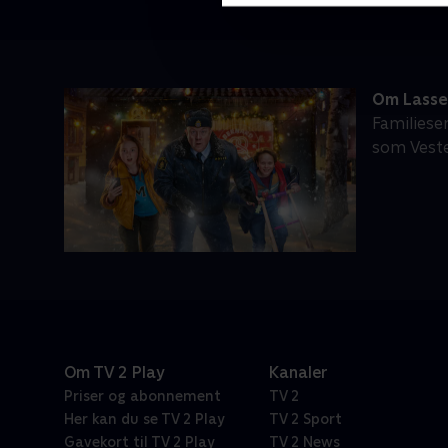
Om Lasse
Familiese
som Veste
Om TV 2 Play
Kanaler
Priser og abonnement
TV 2
Her kan du se TV 2 Play
TV 2 Sport
Gavekort til TV 2 Play
TV 2 News