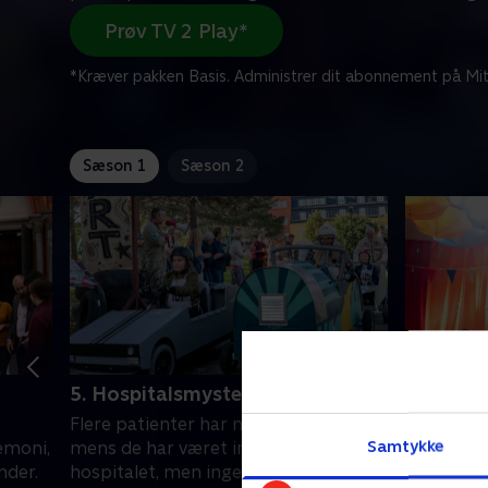
Prøv TV 2 Play*
*Kræver pakken Basis. Administrer dit abonnement på Mit
Sæson 1
Sæson 2
5. Hospitalsmysteriet
6. Kærli
Flere patienter har mistet smykker,
Det er ti
Samtykke
emoni,
mens de har været indlagt på
Midt unde
nder.
hospitalet, men ingen kan arresteres,
scenen s