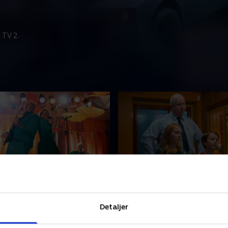
 TV 2.
ghedsmysteriet
1. Svømmehalsmysterie
d til Vestervomstrupsdagen.
Det er jul i Vestervomstrup, 
Detaljer
r prisuddelingen braser
samles i svømmehallen for 
ammen, og en dyrebar
olympiske udspringer udfør