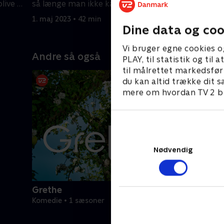
live i
så længe man ikke kan finde de
halskæde
forsvundne smykker.
indsamle
1. maj 2023 • 42 min
1. maj 202
Dine data og coo
Vi bruger egne cookies o
Andre så også
PLAY, til statistik og ti
til målrettet markedsfør
du kan altid trække dit s
mere om hvordan TV 2 be
Nødvendig
Grethe
Komedie • 1 sæsoner