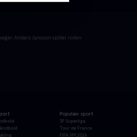
øger. Anders Jansson spiller rollen
port
Populær sport
odbold
3F Superliga
åndbold
Tour de France
ykling
FIFA VM 2026