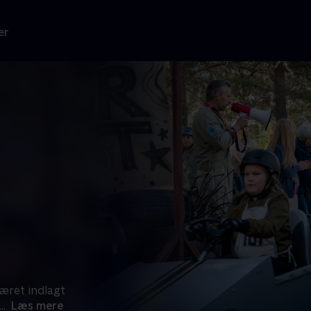
er
æret indlagt
...
Læs mere