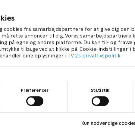
 forsvinder sammen med de
berygtet udspring. Men vil 
de penge.
sabotere det?
3 • 42 min
1. maj 2023 • 43 min
kies
g cookies fra samarbejdspartnere for at give dig den b
l at målrette annoncer til dig. Vores samarbejdspartner
ing på egne og andres platforme. Du kan til- og fravæl
amtykke tilbage ved at klikke på ’Cookie-indstillinger’ i
handler dine oplysninger i
TV 2s privatlivspolitik
.
Samtykkevalg
Præferencer
Statistik
LasseMajas Detektivbureau
A
Komedie • 1 sæsoner
K
Kun nødvendige cookie