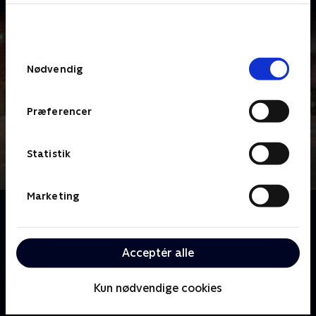
bunden af siden. Læs mere om hvordan TV 2
behandler dine oplysninger i
TV 2s privatlivspolitik
.
Samtykkevalg
Nødvendig
Præferencer
Statistik
Marketing
Om LasseMajas Detektivbureau (dansk tale)
Familieserie baseret på Martin Widmark og Helena
Willis populære bøger. Anders Jansson spiller rollen
Acceptér alle
som Vestervomstrups politimester.
Kun nødvendige cookies