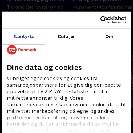
Tre konditorer dyster om at
I Vestervomstrups fængsel har
bage den lækreste lagkage til
præsten arrangeret, at
Muhammed Karats 50-års
fangerne skal opføre
fødselsdag. Men de opfører sig
teaterstykket Hamlet. Men
mærkeligt.
under forestillingen er noget er
1. maj 2023 • 43 min
1. maj 2023 • 43 min
helt galt.
Samtykke
Detaljer
Om
Andre så også
Dine data og cookies
Vi bruger egne cookies og cookies fra
samarbejdspartnere for at give dig den bedste
oplevelse af TV 2 PLAY, til statistik og til at
målrette annoncer til dig. Vores
samarbejdspartnere kan anvende cookie-data til
målrettet markedsføring på egne og andres
Grethe
LasseMajas 
platforme. Du kan til- og fravælge cookies
Komedie • 1 sæsoner
Komedie • 1 sæ
herunder, og du kan altid trække dit samtykke
tilbage ved at klikke på ’Cookie-indstillinger’ i