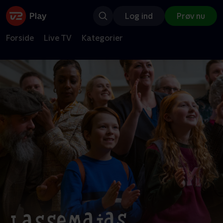
Log ind
Prøv nu
Forside
Live TV
Kategorier