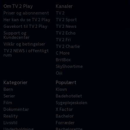
Om TV 2 Play
Kanaler
Priser og abonnement
TV 2
Her kan du se TV 2 Play
TV 2 Sport
Gavekort til TV 2 Play
TV 2 News
Support og
TV 2 Echo
Kundecenter
TV 2 Fri
Vilkår og betingelser
TV 2 Charlie
TV 2 NEWS i offentligt
C More
rum
BritBox
SkyShowtime
Oiii
Kategorier
Populært
Børn
Klovn
Serier
Badehotellet
Film
Sygeplejeskolen
Dokumentar
X Factor
Reality
Bachelor
Livsstil
Forræder
Underholdning
Bachelorette