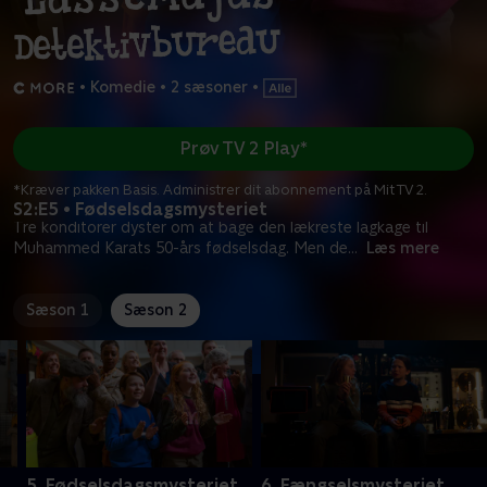
•
Komedie
•
2 sæsoner
•
Prøv TV 2 Play*
*Kræver pakken Basis. Administrer dit abonnement på Mit TV 2.
S2:E5 • Fødselsdagsmysteriet
Tre konditorer dyster om at bage den lækreste lagkage til
Muhammed Karats 50-års fødselsdag. Men de
...
Læs mere
Sæson 1
Sæson 2
5. Fødselsdagsmysteriet
6. Fængselsmysteriet