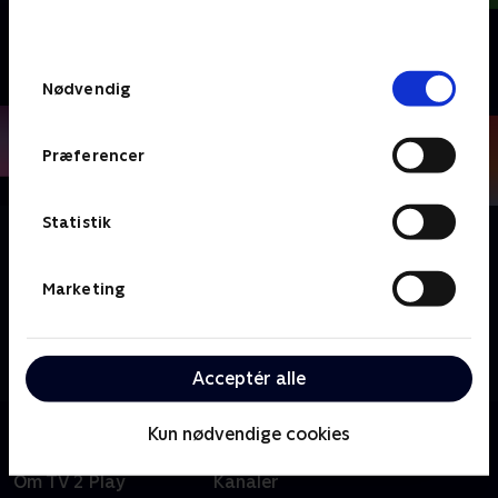
behandler dine oplysninger i
TV 2s privatlivspolitik
.
Samtykkevalg
Nødvendig
Præferencer
Statistik
Om Kommunalvalgsdebatter
Borgernes dagsorden er sat forrest, når vi holder
Marketing
valgdebatter i de syd- og sønderjyske kommuner. Vi
udfordrer de opstillede spidskandidater i hver enkelt
kommune med de emner, der fylder mest i
borgernes dagligdag.
Acceptér alle
Kun nødvendige cookies
Om TV 2 Play
Kanaler