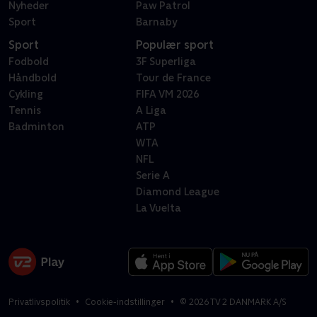
Nyheder
Paw Patrol
Sport
Barnaby
Sport
Populær sport
Fodbold
3F Superliga
Håndbold
Tour de France
Cykling
FIFA VM 2026
Tennis
A Liga
Badminton
ATP
WTA
NFL
Serie A
Diamond League
La Vuelta
Privatlivspolitik
Cookie-indstillinger
©
2026
TV 2 DANMARK A/S