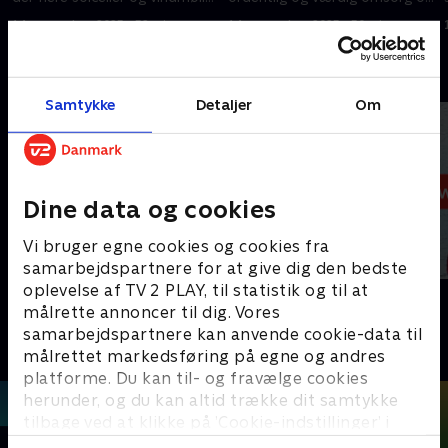
op i landets fjerde største
ældrepleje i alle døgnets
14. november 2025 • 52 min
14. november 2025 • 50 min
kommune målt på areal?
timer?
Andre så også
Samtykke
Detaljer
Om
Dine data og cookies
Vi bruger egne cookies og cookies fra
samarbejdspartnere for at give dig den bedste
oplevelse af TV 2 PLAY, til statistik og til at
19 News
12 News
målrette annoncer til dig. Vores
Nyheder
Nyheder
samarbejdspartnere kan anvende cookie-data til
målrettet markedsføring på egne og andres
platforme. Du kan til- og fravælge cookies
herunder, og du kan altid trække dit samtykke
tilbage ved at klikke på ’Cookie-indstillinger’ i
bunden af siden. Læs mere om hvordan TV 2