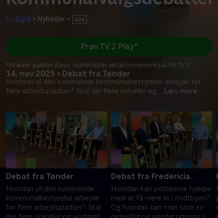
•
Nyheder
•
Prøv TV 2 Play*
*Kræver pakken Basis. Administrer dit abonnement på Mit TV 2.
14. nov 2025 • Debat fra Tønder
Hvordan vil den kommende kommunalbestyrelse arbejde for
flere arbejdspladser? Skal der flere solceller og
...
Læs mere
Debat fra Tønder
Debat fra Fredericia
Hvordan vil den kommende
Hvordan kan politikerne hjælpe
kommunalbestyrelse arbejde
med at få mere liv i midtbyen?
for flere arbejdspladser? Skal
Og hvordan kan man sikre en
der flere solceller og vindmøller
ordentlig og værdig omsorg og