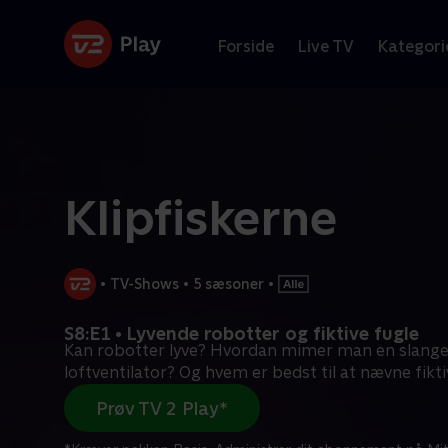
Forside
Live TV
Kategori
Klipfiskerne
•
TV-Shows
•
5 sæsoner
•
S8:E1 • Lyvende robotter og fiktive fugle
Kan robotter lyve? Hvordan mimer man en slange
loftventilator? Og hvem er bedst til at nævne fikti
Prøv TV 2 Play*