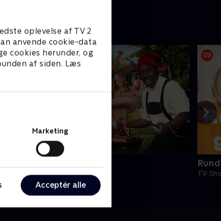
edste oplevelse af TV 2
e kan anvende cookie-data
ge cookies herunder, og
 bunden af siden. Læs
Marketing
4 stjerners julikalender
Rundt
V-Shows • 1 sæsoner
TV-Sho
s
Acceptér alle