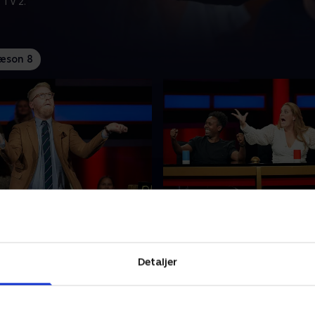
 TV 2.
æson 8
clairvoyance og
3. Den topløse
arasol
kropstrommeslager
eskeheden efterhånden set
Hvad får Mahamad Habane 
ouTube-klip, at vi alle er
Baastrup op af stolene? Et s
Detaljer
ip-clairvoyante? Og hvor
Et intelligent svar? Eller ba
 man egentlig snurre en
Hansen, der kigger lige ud? 
 en parasol?
lige her!
ber 2020 • 46 min
26. september 2020 • 49 min