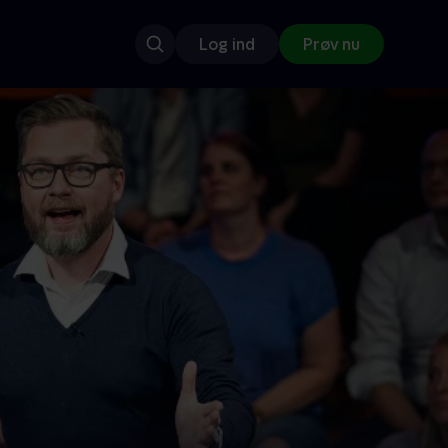
Log ind
Prøv nu