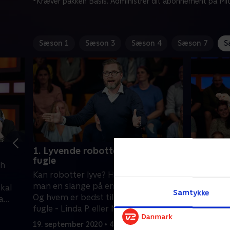
*Kræver pakken Basis. Administrer dit abonnement på Mit
Sæson 1
Sæson 3
Sæson 4
Sæson 7
S
1. Lyvende robotter og fiktive
2. Klip-
fugle
burgerp
ah
Kan robotter lyve? Hvordan mimer
Har menn
man en slange på en loftventilator?
så mange Y
skal
Samtykke
Og hvem er bedst til at nævne fiktive
blevet kl
a
fugle - Linda P. eller Nikolaj Stokholm?
længe kan
et
burger på
ride
19. september 2020 • 47 min
19. septem