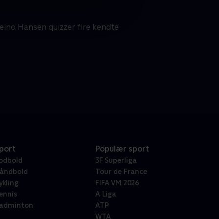
eino Hansen quizzer fire kendte
port
Populær sport
odbold
3F Superliga
åndbold
Tour de France
ykling
FIFA VM 2026
ennis
A Liga
adminton
ATP
WTA