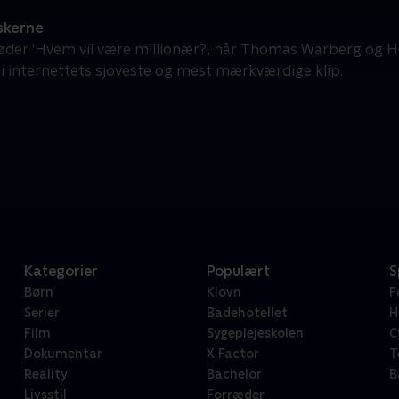
skerne
der 'Hvem vil være millionær?', når Thomas Warberg og H
i internettets sjoveste og mest mærkværdige klip.
Kategorier
Populært
S
Børn
Klovn
F
Serier
Badehotellet
H
Film
Sygeplejeskolen
C
Dokumentar
X Factor
T
Reality
Bachelor
B
Livsstil
Forræder