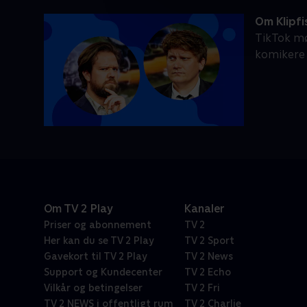
Om Klipfi
TikTok mø
komikere 
Om TV 2 Play
Kanaler
Priser og abonnement
TV 2
Her kan du se TV 2 Play
TV 2 Sport
Gavekort til TV 2 Play
TV 2 News
Support og Kundecenter
TV 2 Echo
Vilkår og betingelser
TV 2 Fri
TV 2 NEWS i offentligt rum
TV 2 Charlie