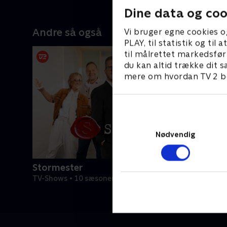
kat i
Dine data og coo
 med
Andre så også
Vi bruger egne cookies o
g og
PLAY, til statistik og ti
ar til
til målrettet markedsfør
år
du kan altid trække dit s
mere om hvordan TV 2 be
Nødvendig
Stormester
TV-Shows • 10 sæsoner