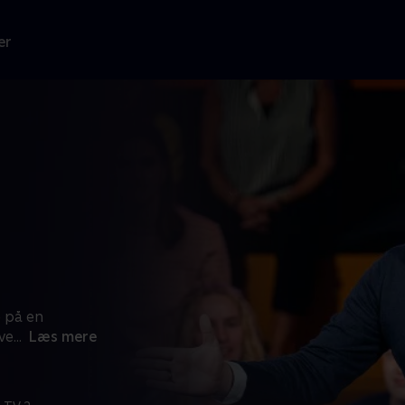
er
 på en
ve
...
Læs mere